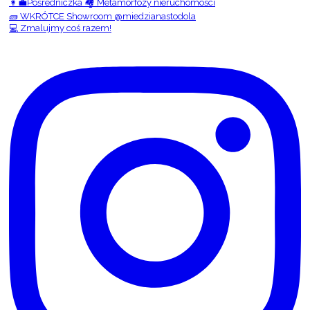
👩‍💼Pośredniczka 🏘️ Metamorfozy nieruchomości
🧱 WKRÓTCE Showroom @miedzianastodola
💻 Zmalujmy coś razem!