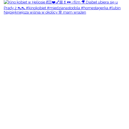
Najpiękniejsza wiśnia w okolicy 🌸 mam wrażen