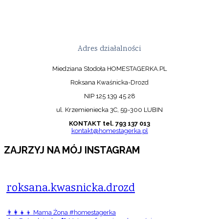
Adres działalności
Miedziana Stodoła HOMESTAGERKA.PL
Roksana Kwaśnicka-Drozd
NIP 125 139 45 28
ul. Krzemieniecka 3C, 59-300 LUBIN
KONTAKT tel. 793 137 013
kontakt@homestagerka.pl
ZAJRZYJ NA MÓJ INSTAGRAM
roksana.kwasnicka.drozd
👨‍👩‍👧‍👦 Mama Żona #homestagerka