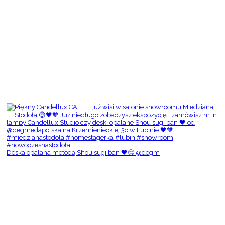
Deska opalana metodą Shou sugi ban 🖤😌 @degm