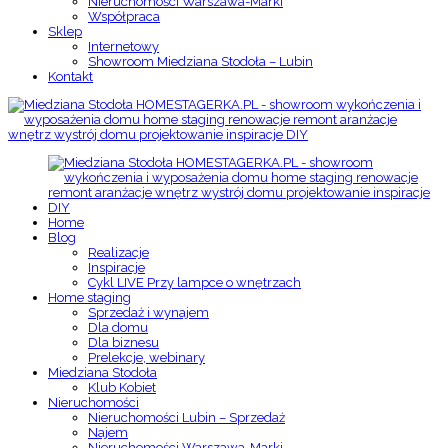
Nieruchomości Warszawa-Marki
Współpraca
Sklep
Internetowy
Showroom Miedziana Stodoła – Lubin
Kontakt
Home
Blog
Realizacje
Inspiracje
Cykl LIVE Przy lampce o wnętrzach
Home staging
Sprzedaż i wynajem
Dla domu
Dla biznesu
Prelekcje, webinary
Miedziana Stodoła
Klub Kobiet
Nieruchomości
Nieruchomości Lubin – Sprzedaż
Najem
Nieruchomości Warszawa-Marki