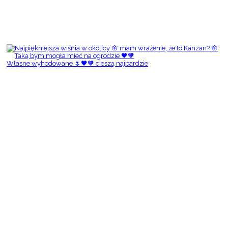
Własne wyhodowane 🌷🖤🧡 cieszą najbardzie