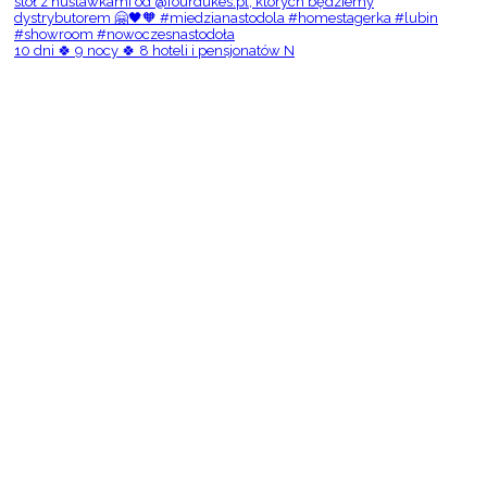
10 dni 🍀 9 nocy 🍀 8 hoteli i pensjonatów N