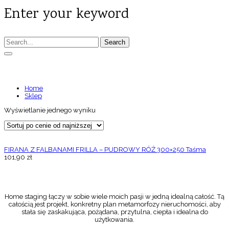
Enter your keyword
Search
5908224012234
Home
Sklep
Wyświetlanie jednego wyniku
FIRANA Z FALBANAMI FRILLA – PUDROWY RÓŻ 300×250 Taśma
101,90
zł
Home staging łączy w sobie wiele moich pasji w jedną idealną całość. Tą
całością jest projekt, konkretny plan metamorfozy nieruchomości, aby
stała się zaskakująca, pożądana, przytulna, ciepła i idealna do
użytkowania.