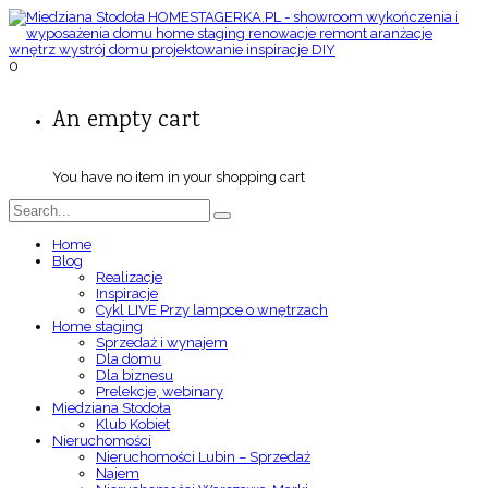
0
An empty cart
You have no item in your shopping cart
Home
Blog
Realizacje
Inspiracje
Cykl LIVE Przy lampce o wnętrzach
Home staging
Sprzedaż i wynajem
Dla domu
Dla biznesu
Prelekcje, webinary
Miedziana Stodoła
Klub Kobiet
Nieruchomości
Nieruchomości Lubin – Sprzedaż
Najem