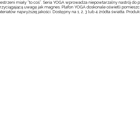
rzestrzeni miały “to coś”. Seria YOGA wprowadza niepowtarzalny nastrój do
przyciągającą uwagę jak magnes. Plafon YOGA doskonale oświetli pomieszc
ałów najwyższej jakości. Dostępny na 1, 2, 3 lub 4 źródła światła. Produk