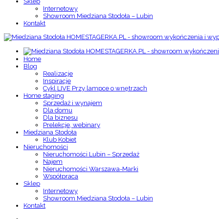
Sklep
Internetowy
Showroom Miedziana Stodoła – Lubin
Kontakt
Home
Blog
Realizacje
Inspiracje
Cykl LIVE Przy lampce o wnętrzach
Home staging
Sprzedaż i wynajem
Dla domu
Dla biznesu
Prelekcje, webinary
Miedziana Stodoła
Klub Kobiet
Nieruchomości
Nieruchomości Lubin – Sprzedaż
Najem
Nieruchomości Warszawa-Marki
Współpraca
Sklep
Internetowy
Showroom Miedziana Stodoła – Lubin
Kontakt