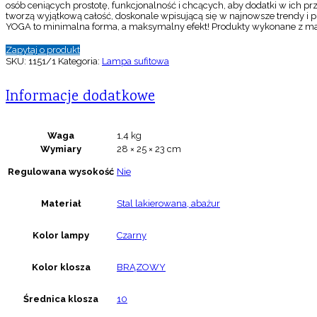
osób ceniących prostotę, funkcjonalność i chcących, aby dodatki w ich p
tworzą wyjątkową całość, doskonale wpisującą się w najnowsze trendy i 
YOGA to minimalna forma, a maksymalny efekt! Produkty wykonane z materi
Zapytaj o produkt
SKU:
1151/1
Kategoria:
Lampa sufitowa
Informacje dodatkowe
Waga
1,4 kg
Wymiary
28 × 25 × 23 cm
Regulowana wysokość
Nie
Materiał
Stal lakierowana, abażur
Kolor lampy
Czarny
Kolor klosza
BRĄZOWY
Średnica klosza
10