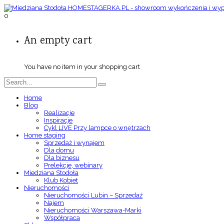
0
An empty cart
You have no item in your shopping cart
Home
Blog
Realizacje
Inspiracje
Cykl LIVE Przy lampce o wnętrzach
Home staging
Sprzedaż i wynajem
Dla domu
Dla biznesu
Prelekcje, webinary
Miedziana Stodoła
Klub Kobiet
Nieruchomości
Nieruchomości Lubin – Sprzedaż
Najem
Nieruchomości Warszawa-Marki
Współpraca