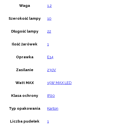
Waga
1.2
Szerokość lampy
10
Długość lampy
22
Ilość żarówek
1
Oprawka
E14
Zasilanie
230V
Watt MAX
15W MAX LED
Klasa ochrony
IP20
Typ opakowania
Karton
Liczba pudełek
1