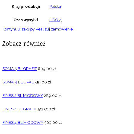
Kraj produkcji
Polska
Czas wysyłki
2 DO 4
Kontynuuj zakupy
Realizuj zamówienie
Zobacz również
SOMA 5 BL GRAFIT
609,00
zł
SOMA 4 BL OPAL
519,00
zł
FINES 2 BL MIODOWY
289,00
zł
FINES 4 BL GRAFIT
509,00
zł
FINES 4 BL MIODOWY
509,00
zł