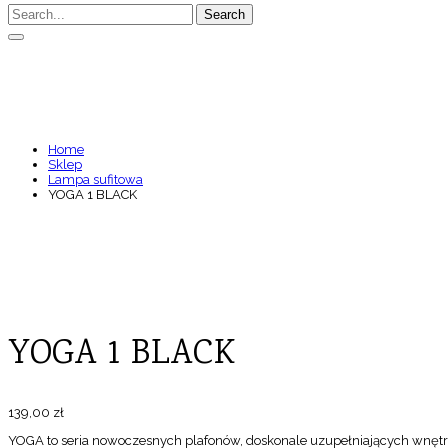
Search
YOGA 1 BLACK
Home
Sklep
Lampa sufitowa
YOGA 1 BLACK
YOGA 1 BLACK
139,00
zł
YOGA to seria nowoczesnych plafonów, doskonale uzupełniających wnętrz