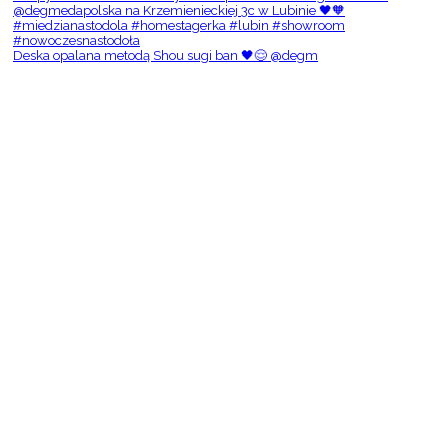
Deska opalana metodą Shou sugi ban 🖤😌 @degm