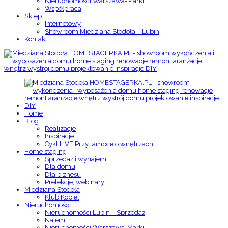
Nieruchomości Warszawa-Marki
Współpraca
Sklep
Internetowy
Showroom Miedziana Stodoła – Lubin
Kontakt
Home
Blog
Realizacje
Inspiracje
Cykl LIVE Przy lampce o wnętrzach
Home staging
Sprzedaż i wynajem
Dla domu
Dla biznesu
Prelekcje, webinary
Miedziana Stodoła
Klub Kobiet
Nieruchomości
Nieruchomości Lubin – Sprzedaż
Najem
Nieruchomości Warszawa-Marki