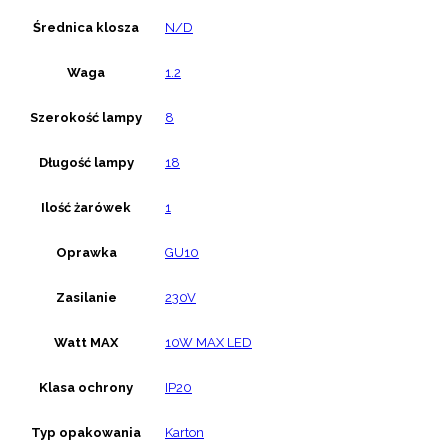
Średnica klosza
N/D
Waga
1.2
Szerokość lampy
8
Długość lampy
18
Ilość żarówek
1
Oprawka
GU10
Zasilanie
230V
Watt MAX
10W MAX LED
Klasa ochrony
IP20
Typ opakowania
Karton