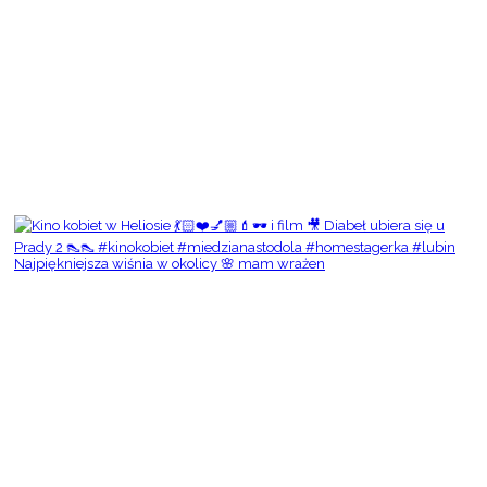
Najpiękniejsza wiśnia w okolicy 🌸 mam wrażen