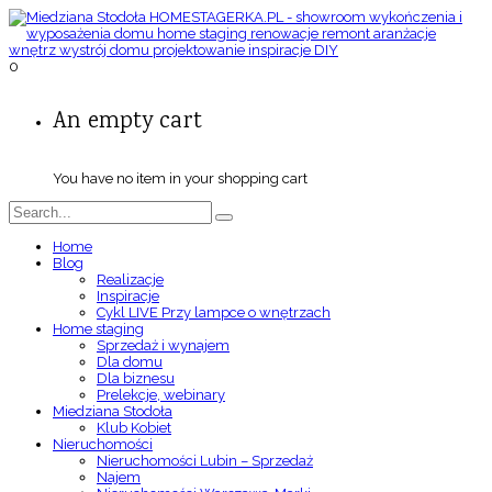
0
An empty cart
You have no item in your shopping cart
Home
Blog
Realizacje
Inspiracje
Cykl LIVE Przy lampce o wnętrzach
Home staging
Sprzedaż i wynajem
Dla domu
Dla biznesu
Prelekcje, webinary
Miedziana Stodoła
Klub Kobiet
Nieruchomości
Nieruchomości Lubin – Sprzedaż
Najem