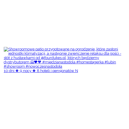
10 dni 🍀 9 nocy 🍀 8 hoteli i pensjonatów N