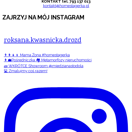
KONTAKT tel. 793 137 013
kontakt@homestagerka.pl
ZAJRZYJ NA MÓJ INSTAGRAM
roksana.kwasnicka.drozd
👨‍👩‍👧‍👦 Mama Żona #homestagerka
👩‍💼Pośredniczka 🏘️ Metamorfozy nieruchomości
🧱 WKRÓTCE Showroom @miedzianastodola
💻 Zmalujmy coś razem!