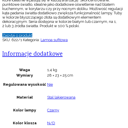
które idealnie wpasują się w każdą aranżację. Skoncentrowane,
punktowe światło, idealne jako dodatkowe oświetlenie nad blatem
kuchennym, w korytarzu czy przy nocnym stoliku. Możliwość regulacji
kąta padania światła dodatkowo zwiększa funkcjonalność lampy. Tuby
w kolorze błyszczącego złota są dodatkowym elementem
dekoracyjnym. Seria dostępna w kolorze białym lub czarnym, na 1,
2 lub 3 źródła światła. Produkt w 100 % polski.
Zapytaj o produkt
SKU:
622/1
Kategoria:
Lampa sufitowa
Informacje dodatkowe
Waga
1,4 kg
Wymiary
28 × 23 × 25 cm
Regulowana wysokość
Nie
Materiał
Stal lakierowana
Kolor lampy
Czarny
Kolor klosza
N/D