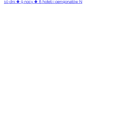
10 dni 🍀 9 nocy 🍀 8 hoteli i pensjonatów N