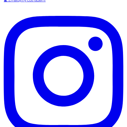
💻 Zmalujmy coś razem!