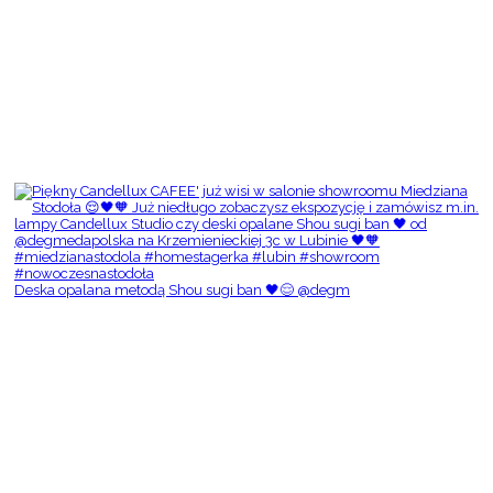
Deska opalana metodą Shou sugi ban 🖤😌 @degm