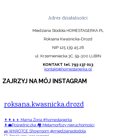
Adres działalności
Miedziana Stodoła HOMESTAGERKA.PL
Roksana Kwaśnicka-Drozd
NIP 125 139 45 28
ul. Krzemieniecka 3C, 59-300 LUBIN
KONTAKT tel. 793 137 013
kontakt@homestagerka.pl
ZAJRZYJ NA MÓJ INSTAGRAM
roksana.kwasnicka.drozd
👨‍👩‍👧‍👦 Mama Żona #homestagerka
👩‍💼Pośredniczka 🏘️ Metamorfozy nieruchomości
🧱 WKRÓTCE Showroom @miedzianastodola