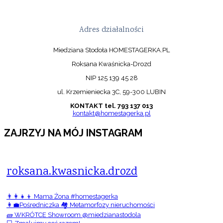
Adres działalności
Miedziana Stodoła HOMESTAGERKA.PL
Roksana Kwaśnicka-Drozd
NIP 125 139 45 28
ul. Krzemieniecka 3C, 59-300 LUBIN
KONTAKT tel. 793 137 013
kontakt@homestagerka.pl
ZAJRZYJ NA MÓJ INSTAGRAM
roksana.kwasnicka.drozd
👨‍👩‍👧‍👦 Mama Żona #homestagerka
👩‍💼Pośredniczka 🏘️ Metamorfozy nieruchomości
🧱 WKRÓTCE Showroom @miedzianastodola