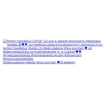
Deska opalana metodą Shou sugi ban 🖤😌 @degm