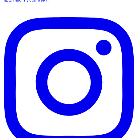
💻 Zmalujmy coś razem!