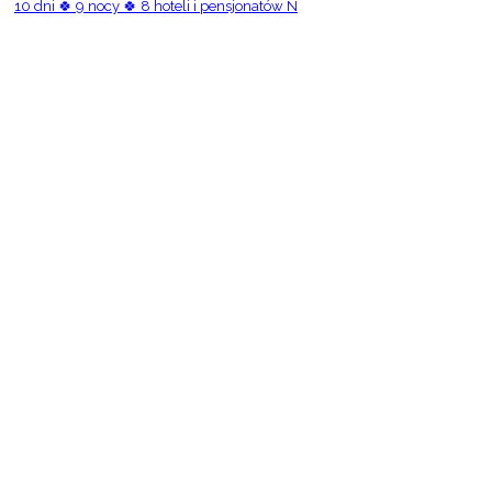
10 dni 🍀 9 nocy 🍀 8 hoteli i pensjonatów N