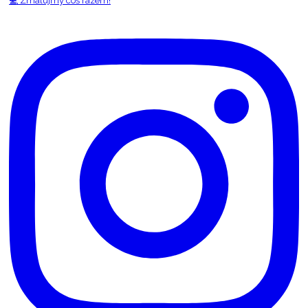
💻 Zmalujmy coś razem!