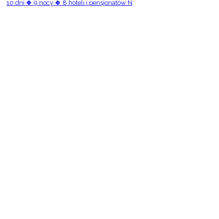
10 dni 🍀 9 nocy 🍀 8 hoteli i pensjonatów N