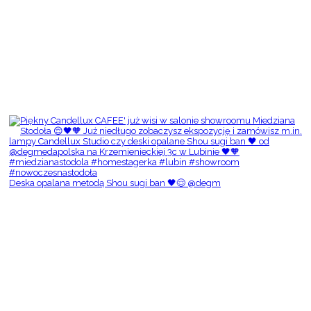
Deska opalana metodą Shou sugi ban 🖤😌 @degm