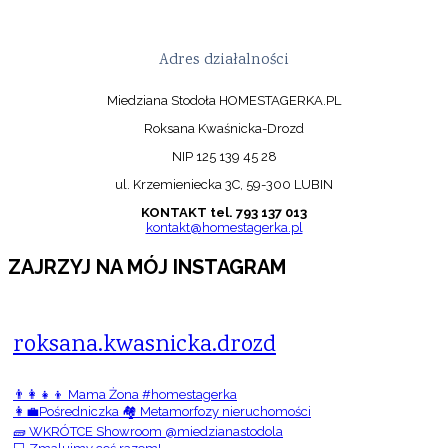
Adres działalności
Miedziana Stodoła HOMESTAGERKA.PL
Roksana Kwaśnicka-Drozd
NIP 125 139 45 28
ul. Krzemieniecka 3C, 59-300 LUBIN
KONTAKT tel. 793 137 013
kontakt@homestagerka.pl
ZAJRZYJ NA MÓJ INSTAGRAM
roksana.kwasnicka.drozd
👨‍👩‍👧‍👦 Mama Żona #homestagerka
👩‍💼Pośredniczka 🏘️ Metamorfozy nieruchomości
🧱 WKRÓTCE Showroom @miedzianastodola