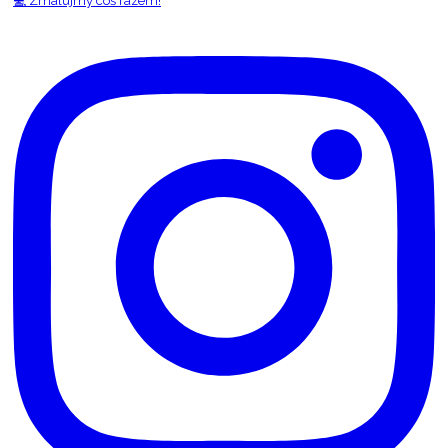
💻 Zmalujmy coś razem!