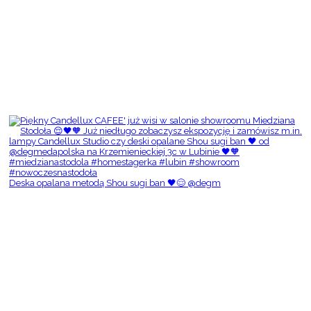
Deska opalana metodą Shou sugi ban 🖤😌 @degm