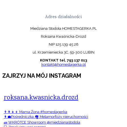
Adres działalności
Miedziana Stodoła HOMESTAGERKA.PL
Roksana Kwaśnicka-Drozd
NIP 125 139 45 28
ul. Krzemieniecka 3C, 59-300 LUBIN
KONTAKT tel. 793 137 013
kontakt@homestagerka.pl
ZAJRZYJ NA MÓJ INSTAGRAM
roksana.kwasnicka.drozd
👨‍👩‍👧‍👦 Mama Żona #homestagerka
👩‍💼Pośredniczka 🏘️ Metamorfozy nieruchomości
🧱 WKRÓTCE Showroom @miedzianastodola