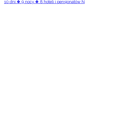
10 dni 🍀 9 nocy 🍀 8 hoteli i pensjonatów N