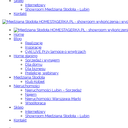
Sklep
Internetowy
Showroom Miedziana Stodoła – Lubin
Kontakt
Home
Blog
Realizacje
Inspiracje
Cykl LIVE Przy lampce o wnętrzach
Home staging
Sprzedaż i wynajem
Dla domu
Dla biznesu
Prelekcje, webinary
Miedziana Stodoła
Klub Kobiet
Nieruchomości
Nieruchomości Lubin – Sprzedaż
Najem
Nieruchomości Warszawa-Marki
Współpraca
Sklep
Internetowy
Showroom Miedziana Stodoła – Lubin
Kontakt