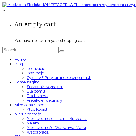
0
An empty cart
You have no item in your shopping cart
Home
Blog
Realizacje
Inspiracje
Cykl LIVE Przy lampce o wnętrzach
Home staging
Sprzedaż i wynajem
Dla domu
Dla biznesu
Prelekcje, webinary
Miedziana Stodoła
Klub Kobiet
Nieruchomości
Nieruchomości Lubin – Sprzedaż
Najem
Nieruchomości Warszawa-Marki
Współpraca