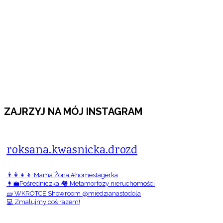
ZAJRZYJ NA MÓJ INSTAGRAM
roksana.kwasnicka.drozd
👨‍👩‍👧‍👦 Mama Żona #homestagerka
👩‍💼Pośredniczka 🏘️ Metamorfozy nieruchomości
🧱 WKRÓTCE Showroom @miedzianastodola
💻 Zmalujmy coś razem!