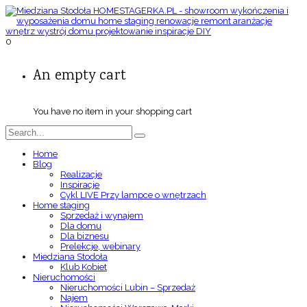
0
An empty cart
You have no item in your shopping cart
Home
Blog
Realizacje
Inspiracje
Cykl LIVE Przy lampce o wnętrzach
Home staging
Sprzedaż i wynajem
Dla domu
Dla biznesu
Prelekcje, webinary
Miedziana Stodoła
Klub Kobiet
Nieruchomości
Nieruchomości Lubin – Sprzedaż
Najem