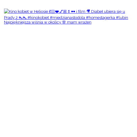
Najpiękniejsza wiśnia w okolicy 🌸 mam wrażen