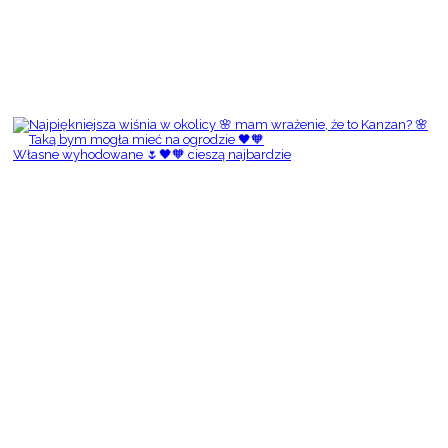
Własne wyhodowane 🌷🖤🧡 cieszą najbardzie