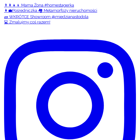
👨‍👩‍👧‍👦 Mama Żona #homestagerka
👩‍💼Pośredniczka 🏘️ Metamorfozy nieruchomości
🧱 WKRÓTCE Showroom @miedzianastodola
💻 Zmalujmy coś razem!