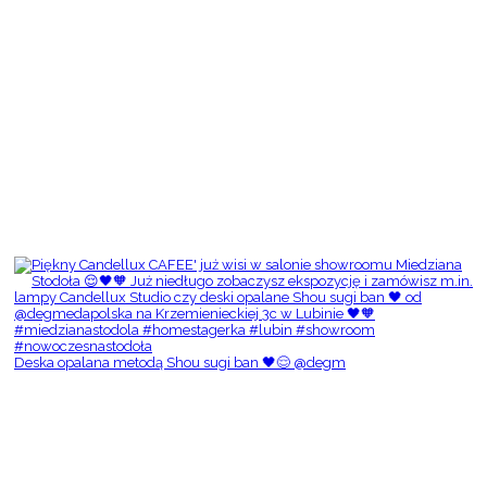
Deska opalana metodą Shou sugi ban 🖤😌 @degm