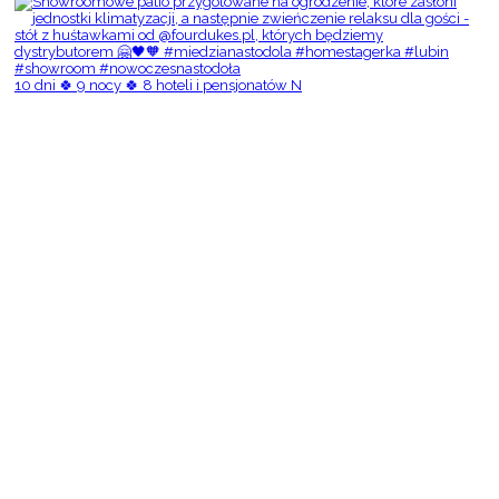
10 dni 🍀 9 nocy 🍀 8 hoteli i pensjonatów N