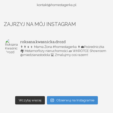
kontakt@homestagerka.pl
ZAJRZYJ NA MÓJ INSTAGRAM
roksana.kwasnicka.drozd
👨‍👩‍👧‍👦 Mama Żona #homestagerka
👩‍💼Pośredniczka
🏘️ Metamorfozy nieruchomości
🧱 WKRÓTCE Showroom
@miedzianastodola
💻 Zmalujmy coś razem!
Wczytaj więcej
Obserwuj na Instagramie