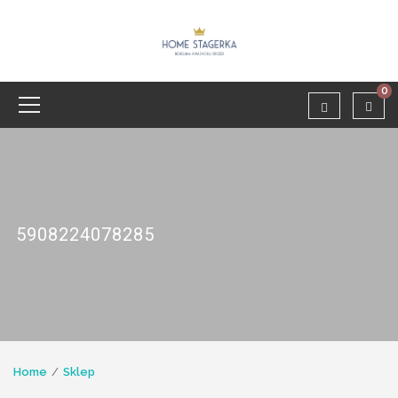
0
5908224078285
Home
Sklep