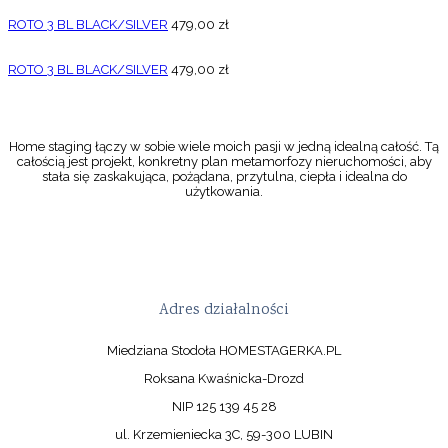
ROTO 3 BL BLACK/SILVER
479,00
zł
ROTO 3 BL BLACK/SILVER
479,00
zł
Home staging łączy w sobie wiele moich pasji w jedną idealną całość. Tą
całością jest projekt, konkretny plan metamorfozy nieruchomości, aby
stała się zaskakująca, pożądana, przytulna, ciepła i idealna do
użytkowania.
Adres działalności
Miedziana Stodoła HOMESTAGERKA.PL
Roksana Kwaśnicka-Drozd
NIP 125 139 45 28
ul. Krzemieniecka 3C, 59-300 LUBIN