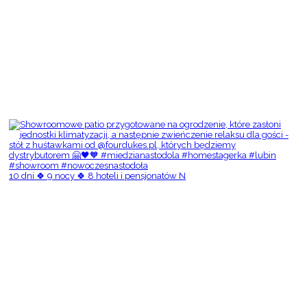
10 dni 🍀 9 nocy 🍀 8 hoteli i pensjonatów N