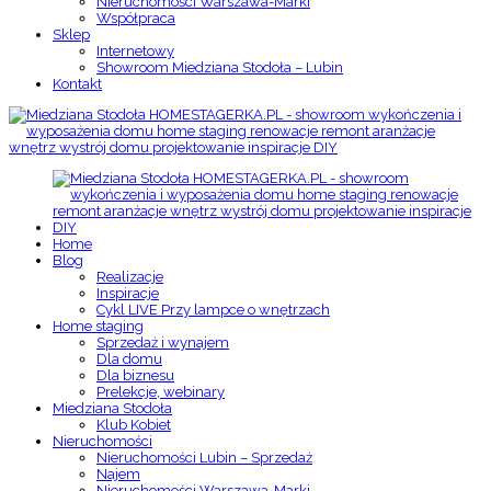
Nieruchomości Warszawa-Marki
Współpraca
Sklep
Internetowy
Showroom Miedziana Stodoła – Lubin
Kontakt
Home
Blog
Realizacje
Inspiracje
Cykl LIVE Przy lampce o wnętrzach
Home staging
Sprzedaż i wynajem
Dla domu
Dla biznesu
Prelekcje, webinary
Miedziana Stodoła
Klub Kobiet
Nieruchomości
Nieruchomości Lubin – Sprzedaż
Najem
Nieruchomości Warszawa-Marki