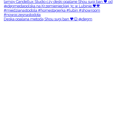
Deska opalana metodą Shou sugi ban 🖤😌 @degm