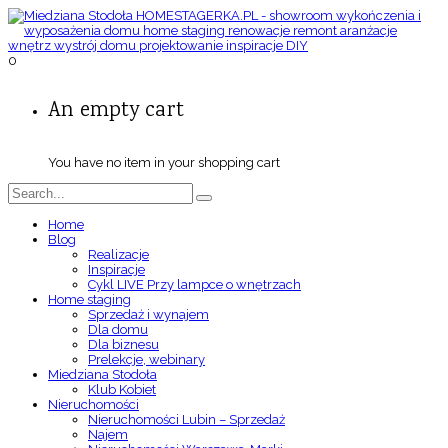
0
An empty cart
You have no item in your shopping cart
Home
Blog
Realizacje
Inspiracje
Cykl LIVE Przy lampce o wnętrzach
Home staging
Sprzedaż i wynajem
Dla domu
Dla biznesu
Prelekcje, webinary
Miedziana Stodoła
Klub Kobiet
Nieruchomości
Nieruchomości Lubin – Sprzedaż
Najem