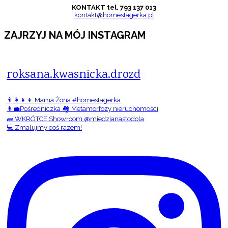
KONTAKT tel. 793 137 013
kontakt@homestagerka.pl
ZAJRZYJ NA MÓJ INSTAGRAM
roksana.kwasnicka.drozd
👨‍👩‍👧‍👦 Mama Żona #homestagerka
👩‍💼Pośredniczka 🏘️ Metamorfozy nieruchomości
🧱 WKRÓTCE Showroom @miedzianastodola
💻 Zmalujmy coś razem!