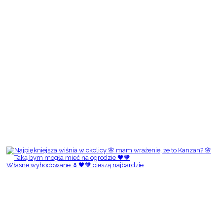
Własne wyhodowane 🌷🖤🧡 cieszą najbardzie