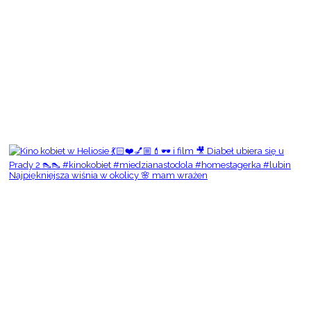
Najpiękniejsza wiśnia w okolicy 🌸 mam wrażen