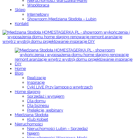
Nieruchomości Warszawa-Marki
Współpraca
Sklep
Internetowy
Showroom Miedziana Stodoła – Lubin
Kontakt
Home
Blog
Realizacje
Inspiracje
Cykl LIVE Przy lampce o wnętrzach
Home staging
Sprzedaż i wynajem
Dla domu
Dla biznesu
Prelekcje, webinary
Miedziana Stodoła
Klub Kobiet
Nieruchomości
Nieruchomości Lubin – Sprzedaż
Najem
Nieruchomości Warszawa-Marki