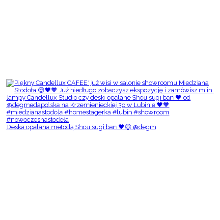
Deska opalana metodą Shou sugi ban 🖤😌 @degm