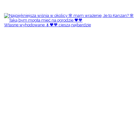
Własne wyhodowane 🌷🖤🧡 cieszą najbardzie