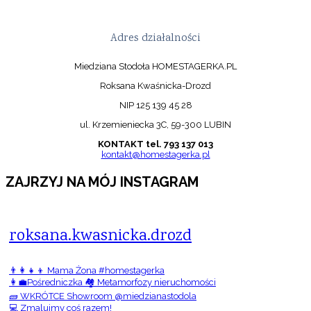
Adres działalności
Miedziana Stodoła HOMESTAGERKA.PL
Roksana Kwaśnicka-Drozd
NIP 125 139 45 28
ul. Krzemieniecka 3C, 59-300 LUBIN
KONTAKT tel. 793 137 013
kontakt@homestagerka.pl
ZAJRZYJ NA MÓJ INSTAGRAM
roksana.kwasnicka.drozd
👨‍👩‍👧‍👦 Mama Żona #homestagerka
👩‍💼Pośredniczka 🏘️ Metamorfozy nieruchomości
🧱 WKRÓTCE Showroom @miedzianastodola
💻 Zmalujmy coś razem!