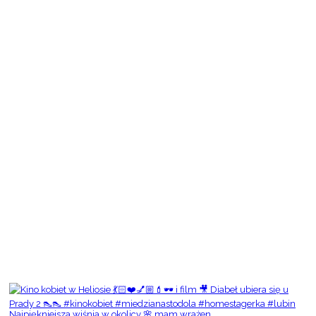
Najpiękniejsza wiśnia w okolicy 🌸 mam wrażen