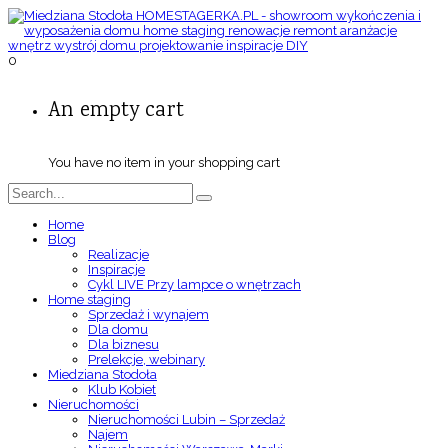
0
An empty cart
You have no item in your shopping cart
Home
Blog
Realizacje
Inspiracje
Cykl LIVE Przy lampce o wnętrzach
Home staging
Sprzedaż i wynajem
Dla domu
Dla biznesu
Prelekcje, webinary
Miedziana Stodoła
Klub Kobiet
Nieruchomości
Nieruchomości Lubin – Sprzedaż
Najem