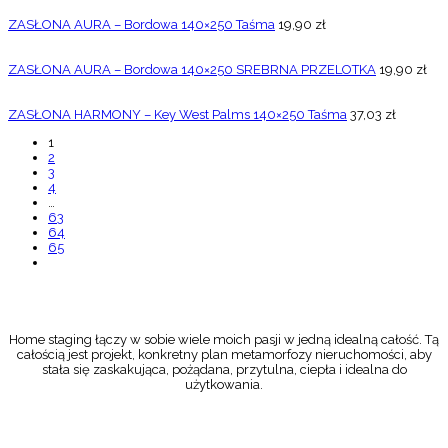
ZASŁONA AURA – Bordowa 140×250 Taśma
19,90
zł
ZASŁONA AURA – Bordowa 140×250 SREBRNA PRZELOTKA
19,90
zł
ZASŁONA HARMONY – Key West Palms 140×250 Taśma
37,03
zł
1
2
3
4
…
63
64
65
Home staging łączy w sobie wiele moich pasji w jedną idealną całość. Tą
całością jest projekt, konkretny plan metamorfozy nieruchomości, aby
stała się zaskakująca, pożądana, przytulna, ciepła i idealna do
użytkowania.