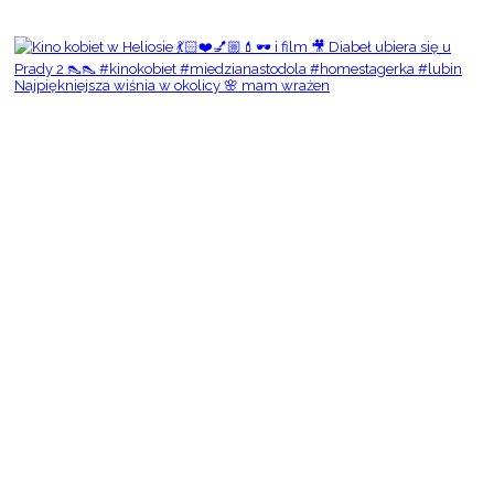
Najpiękniejsza wiśnia w okolicy 🌸 mam wrażen