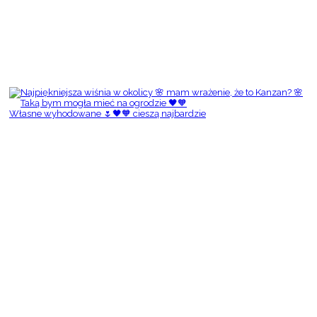
Własne wyhodowane 🌷🖤🧡 cieszą najbardzie