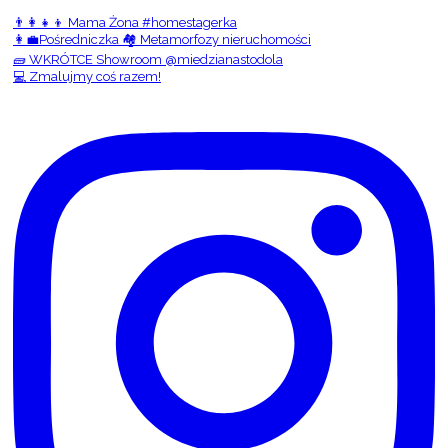
👨‍👩‍👧‍👦 Mama Żona #homestagerka
👩‍💼Pośredniczka 🏘️ Metamorfozy nieruchomości
🧱 WKRÓTCE Showroom @miedzianastodola
💻 Zmalujmy coś razem!