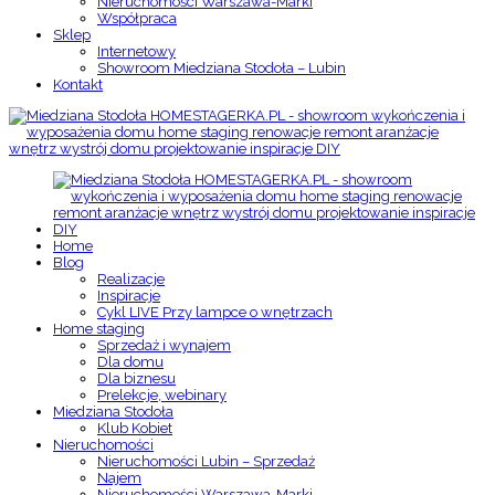
Nieruchomości Warszawa-Marki
Współpraca
Sklep
Internetowy
Showroom Miedziana Stodoła – Lubin
Kontakt
Home
Blog
Realizacje
Inspiracje
Cykl LIVE Przy lampce o wnętrzach
Home staging
Sprzedaż i wynajem
Dla domu
Dla biznesu
Prelekcje, webinary
Miedziana Stodoła
Klub Kobiet
Nieruchomości
Nieruchomości Lubin – Sprzedaż
Najem
Nieruchomości Warszawa-Marki