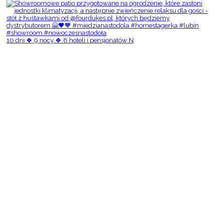
10 dni 🍀 9 nocy 🍀 8 hoteli i pensjonatów N