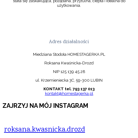
stała się zaskakująca, pożądana, przytulna, ciepła i idealna do
użytkowania.
Adres działalności
Miedziana Stodoła HOMESTAGERKA.PL
Roksana Kwaśnicka-Drozd
NIP 125 139 45 28
ul. Krzemieniecka 3C, 59-300 LUBIN
KONTAKT tel. 793 137 013
kontakt@homestagerka.pl
ZAJRZYJ NA MÓJ INSTAGRAM
roksana.kwasnicka.drozd