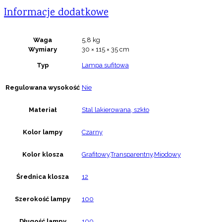
Informacje dodatkowe
Waga
5,8 kg
Wymiary
30 × 115 × 35 cm
Typ
Lampa sufitowa
Regulowana wysokość
Nie
Materiał
Stal lakierowana, szkło
Kolor lampy
Czarny
Kolor klosza
Grafitowy,Transparentny,Miodowy
Średnica klosza
12
Szerokość lampy
100
Długość lampy
100