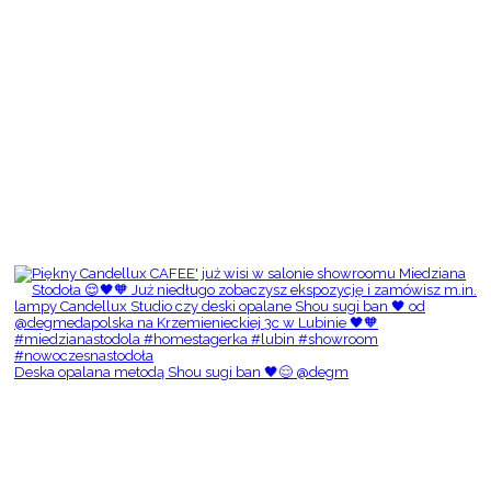
Deska opalana metodą Shou sugi ban 🖤😌 @degm