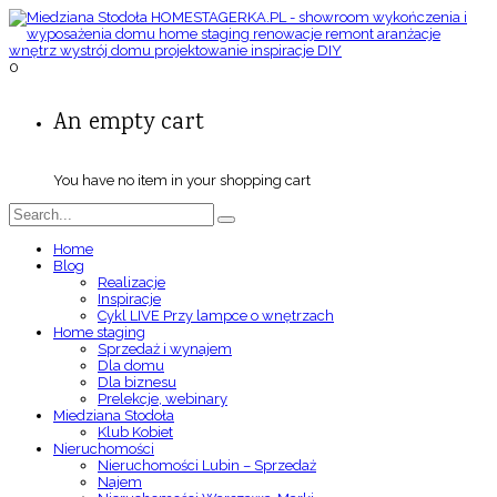
0
An empty cart
You have no item in your shopping cart
Home
Blog
Realizacje
Inspiracje
Cykl LIVE Przy lampce o wnętrzach
Home staging
Sprzedaż i wynajem
Dla domu
Dla biznesu
Prelekcje, webinary
Miedziana Stodoła
Klub Kobiet
Nieruchomości
Nieruchomości Lubin – Sprzedaż
Najem