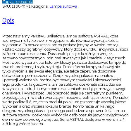
Zapytaj o produkt
SKU:
1268/9M1
Kategoria:
Lampa sufitowa
Opis
Przedstawiamy Państwu unikatową lampę sufitową ASTRAL, która
zachwyca nie tylko swoim wyglądem, ale również wysoką jakością
wykonania. Ta nowoczesna lampa posiada jedyny w swoim rodzaju
kształt kloszy, zgrabny i opływowy, który dodaje uroku i indywidualności
każdemu pomieszczeniu. Doskonale pasuje do różnych wnętrz,
zarówno nowoczesnych, minimalistycznych jak i bardziej klasycznych.
Możliwość wyboru kilku kolorów kloszy pozwala dostosować lampę do
swoich preferencji i stylu wystroju. Prosta forma lampy sufitowej nie
tylko wyróżnia się swoją elegancją, ale także zapewnia doskonałe
doświetlenie pomieszczenia. Dzięki wysokiej jakości materiałów
i precyzji wykonania, można być pewnym trwałości i niezawodności
tego produktu. Ta gustowna lampa sufitowa doskonale sprawdza się
w wysokich, industrialnych pomieszczeniach, dodając im wyjątkowego
charakteru i wyrazistości. Jej obecność staje się centralnym punktem,
przyciągającym wzrok i tworzącym niepowtarzalną atmosferę. Ponadto,
warto podkreślić, że jest to produkt polski, co gwarantuje wysoką jakość
wykonania oraz wspiera lokalną branżę. Kombinacja unikalnego
designu, wysokiej jakości i polskiego pochodzenia sprawia, że ta lampa
sufitowa stanowi doskonały wybór dla osób poszukujących wyjątkowych
elementów do swojego wnętrza. Seria ASTRAL dostępna w wersji na 3,
4 6 lub 9 źródeł światła.