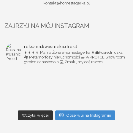
kontakt@homestagerka.pl
ZAJRZYJ NA MÓJ INSTAGRAM
roksana.kwasnicka.drozd
👨‍👩‍👧‍👦 Mama Żona #homestagerka
👩‍💼Pośredniczka
🏘️ Metamorfozy nieruchomości
🧱 WKRÓTCE Showroom
@miedzianastodola
💻 Zmalujmy coś razem!
Wczytaj więcej
Obserwuj na Instagramie