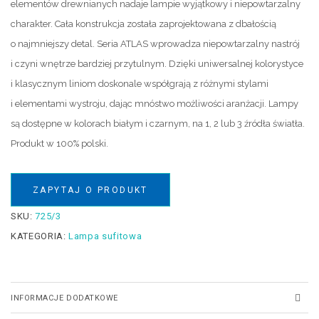
elementów drewnianych nadaje lampie wyjątkowy i niepowtarzalny
charakter. Cała konstrukcja została zaprojektowana z dbałością
o najmniejszy detal. Seria ATLAS wprowadza niepowtarzalny nastrój
i czyni wnętrze bardziej przytulnym. Dzięki uniwersalnej kolorystyce
i klasycznym liniom doskonale współgrają z różnymi stylami
i elementami wystroju, dając mnóstwo możliwości aranżacji. Lampy
są dostępne w kolorach białym i czarnym, na 1, 2 lub 3 źródła światła.
Produkt w 100% polski.
ZAPYTAJ O PRODUKT
SKU:
725/3
KATEGORIA:
Lampa sufitowa
INFORMACJE DODATKOWE