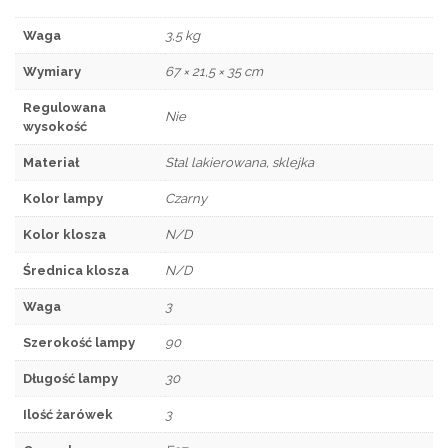
Waga
3,5 kg
Wymiary
67 × 21,5 × 35 cm
Regulowana
Nie
wysokość
Materiał
Stal lakierowana, sklejka
Kolor lampy
Czarny
Kolor klosza
N/D
Średnica klosza
N/D
Waga
3
Szerokość lampy
90
Długość lampy
30
Ilość żarówek
3