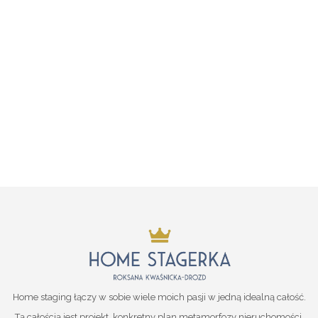
Home staging łączy w sobie wiele moich pasji w jedną idealną całość.
Tą całością jest projekt, konkretny plan metamorfozy nieruchomości,