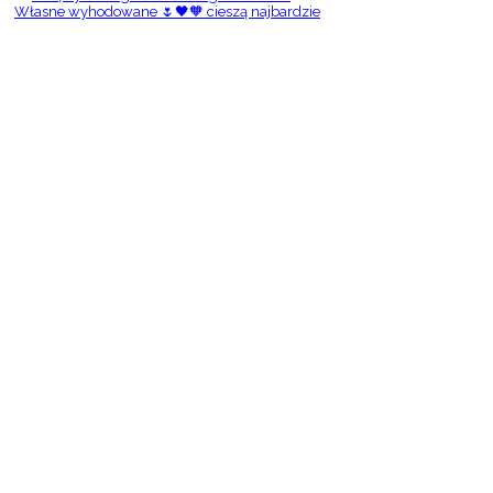
Własne wyhodowane 🌷🖤🧡 cieszą najbardzie