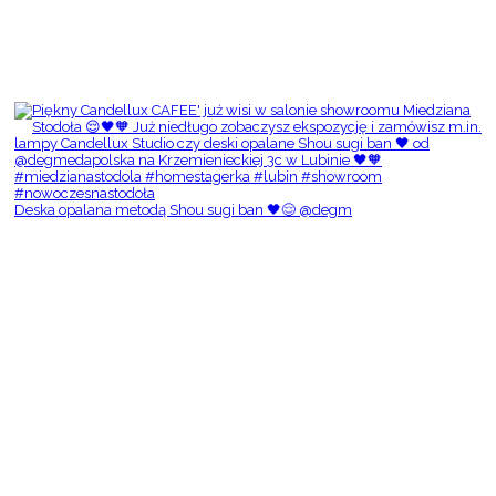
Deska opalana metodą Shou sugi ban 🖤😌 @degm