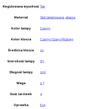
Regulowana wysokość
Tak
Materiał
Stal lakierowana, abażur
Kolor lampy
Czarny
Kolor klosza
Czarny/Szary/Różowy
Średnica klosza
10
Szerokość lampy
65
Długość lampy
100
Waga
2.7
Ilość żarówek
4
Oprawka
E14