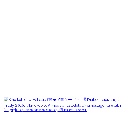
Najpiękniejsza wiśnia w okolicy 🌸 mam wrażen