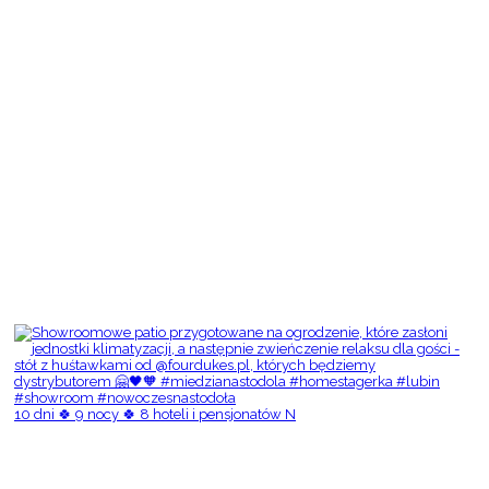
10 dni 🍀 9 nocy 🍀 8 hoteli i pensjonatów N