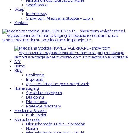
Nieruchomości Warszawa-Marki
Współpraca
Sklep
Internetowy
Showroom Miedziana Stodoła – Lubin
Kontakt
Home
Blog
Realizacje
Inspiracje
Cykl LIVE Przy lampce o wnętrzach
Home staging
Sprzedaż i wynajem
Dla domu
Dla biznesu
Prelekcje, webinary
Miedziana Stodoła
Klub Kobiet
Nieruchomości
Nieruchomości Lubin – Sprzedaż
Najem
Nieruchomości Warszawa-Marki