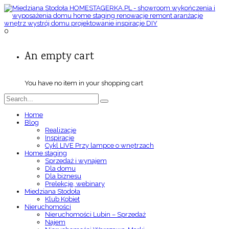
0
An empty cart
You have no item in your shopping cart
Home
Blog
Realizacje
Inspiracje
Cykl LIVE Przy lampce o wnętrzach
Home staging
Sprzedaż i wynajem
Dla domu
Dla biznesu
Prelekcje, webinary
Miedziana Stodoła
Klub Kobiet
Nieruchomości
Nieruchomości Lubin – Sprzedaż
Najem