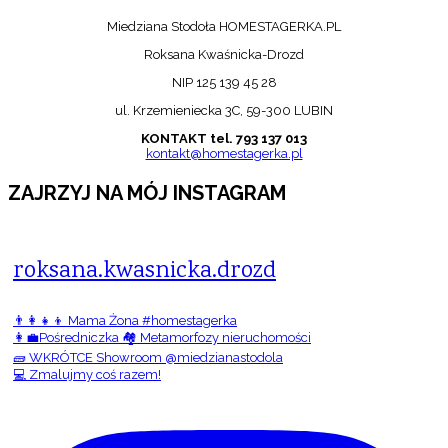
Miedziana Stodoła HOMESTAGERKA.PL
Roksana Kwaśnicka-Drozd
NIP 125 139 45 28
ul. Krzemieniecka 3C, 59-300 LUBIN
KONTAKT tel. 793 137 013
kontakt@homestagerka.pl
ZAJRZYJ NA MÓJ INSTAGRAM
roksana.kwasnicka.drozd
👨‍👩‍👧‍👦 Mama Żona #homestagerka
👩‍💼Pośredniczka 🏘️ Metamorfozy nieruchomości
🧱 WKRÓTCE Showroom @miedzianastodola
💻 Zmalujmy coś razem!