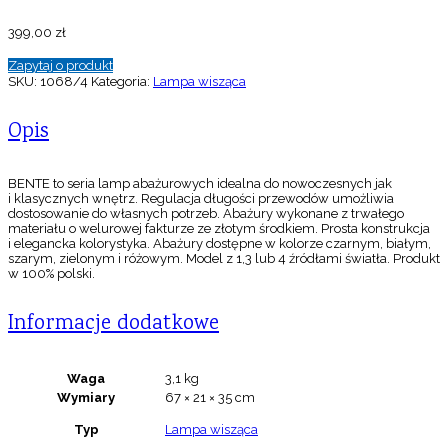
399,00
zł
Zapytaj o produkt
SKU:
1068/4
Kategoria:
Lampa wisząca
Opis
BENTE to seria lamp abażurowych idealna do nowoczesnych jak
i klasycznych wnętrz. Regulacja długości przewodów umożliwia
dostosowanie do własnych potrzeb. Abażury wykonane z trwałego
materiału o welurowej fakturze ze złotym środkiem. Prosta konstrukcja
i elegancka kolorystyka. Abażury dostępne w kolorze czarnym, białym,
szarym, zielonym i różowym. Model z 1,3 lub 4 źródłami światła. Produkt
w 100% polski.
Informacje dodatkowe
Waga
3,1 kg
Wymiary
67 × 21 × 35 cm
Typ
Lampa wisząca