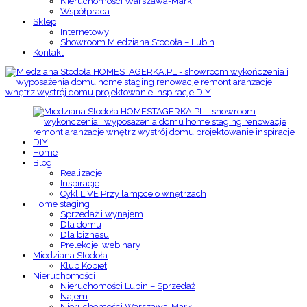
Nieruchomości Warszawa-Marki
Współpraca
Sklep
Internetowy
Showroom Miedziana Stodoła – Lubin
Kontakt
Home
Blog
Realizacje
Inspiracje
Cykl LIVE Przy lampce o wnętrzach
Home staging
Sprzedaż i wynajem
Dla domu
Dla biznesu
Prelekcje, webinary
Miedziana Stodoła
Klub Kobiet
Nieruchomości
Nieruchomości Lubin – Sprzedaż
Najem
Nieruchomości Warszawa-Marki