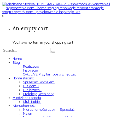
0
An empty cart
You have no item in your shopping cart
Home
Blog
Realizacje
Inspiracje
Cykl LIVE Przy lampce o wnętrzach
Home staging
Sprzedaż i wynajem
Dla domu
Dla biznesu
Prelekcje, webinary
Miedziana Stodoła
Klub Kobiet
Nieruchomości
Nieruchomości Lubin – Sprzedaż
Najem