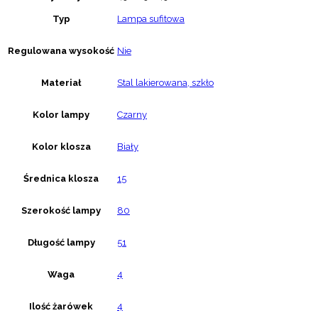
Typ
Lampa sufitowa
Regulowana wysokość
Nie
Materiał
Stal lakierowana, szkło
Kolor lampy
Czarny
Kolor klosza
Biały
Średnica klosza
15
Szerokość lampy
80
Długość lampy
51
Waga
4
Ilość żarówek
4