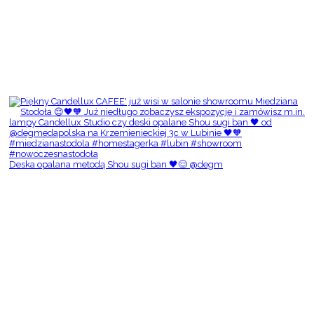
Deska opalana metodą Shou sugi ban 🖤😌 @degm