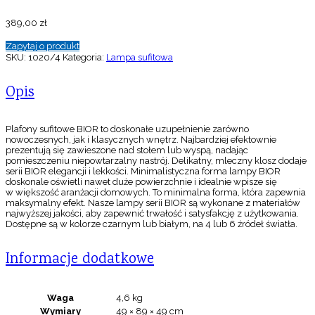
389,00
zł
Zapytaj o produkt
SKU:
1020/4
Kategoria:
Lampa sufitowa
Opis
Plafony sufitowe BIOR to doskonałe uzupełnienie zarówno
nowoczesnych, jak i klasycznych wnętrz. Najbardziej efektownie
prezentują się zawieszone nad stołem lub wyspą, nadając
pomieszczeniu niepowtarzalny nastrój. Delikatny, mleczny klosz dodaje
serii BIOR elegancji i lekkości. Minimalistyczna forma lampy BIOR
doskonale oświetli nawet duże powierzchnie i idealnie wpisze się
w większość aranżacji domowych. To minimalna forma, która zapewnia
maksymalny efekt. Nasze lampy serii BIOR są wykonane z materiałów
najwyższej jakości, aby zapewnić trwałość i satysfakcję z użytkowania.
Dostępne są w kolorze czarnym lub białym, na 4 lub 6 źródeł światła.
Informacje dodatkowe
Waga
4,6 kg
Wymiary
49 × 89 × 49 cm