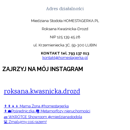
Adres działalności
Miedziana Stodoła HOMESTAGERKA.PL
Roksana Kwaśnicka-Drozd
NIP 125 139 45 28
ul. Krzemieniecka 3C, 59-300 LUBIN
KONTAKT tel. 793 137 013
kontakt@homestagerka.pl
ZAJRZYJ NA MÓJ INSTAGRAM
roksana.kwasnicka.drozd
👨‍👩‍👧‍👦 Mama Żona #homestagerka
👩‍💼Pośredniczka 🏘️ Metamorfozy nieruchomości
🧱 WKRÓTCE Showroom @miedzianastodola
💻 Zmalujmy coś razem!