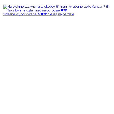
Własne wyhodowane 🌷🖤🧡 cieszą najbardzie