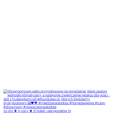
10 dni 🍀 9 nocy 🍀 8 hoteli i pensjonatów N