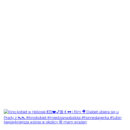
Najpiękniejsza wiśnia w okolicy 🌸 mam wrażen