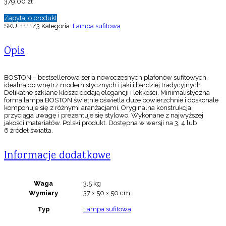
379,00
zł
Zapytaj o produkt
SKU:
1111/3
Kategoria:
Lampa sufitowa
Opis
BOSTON – bestsellerowa seria nowoczesnych plafonów sufitowych,
idealna do wnętrz modernistycznych i jaki i bardziej tradycyjnych.
Delikatne szklane klosze dodają elegancji i lekkości. Minimalistyczna
forma lampa BOSTON świetnie oświetla duże powierzchnie i doskonale
komponuje się z różnymi aranżacjami. Oryginalna konstrukcja
przyciąga uwagę i prezentuje się stylowo. Wykonane z najwyższej
jakości materiałów. Polski produkt. Dostępna w wersji na 3, 4 lub
6 źródeł światła.
Informacje dodatkowe
Waga
3,5 kg
Wymiary
37 × 50 × 50 cm
Typ
Lampa sufitowa