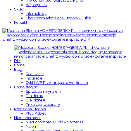
Nieruchomości Warszawa-Marki
Współpraca
Sklep
Internetowy
Showroom Miedziana Stodoła – Lubin
Kontakt
Home
Blog
Realizacje
Inspiracje
Cykl LIVE Przy lampce o wnętrzach
Home staging
Sprzedaż i wynajem
Dla domu
Dla biznesu
Prelekcje, webinary
Miedziana Stodoła
Klub Kobiet
Nieruchomości
Nieruchomości Lubin – Sprzedaż
Najem
Nieruchomości Warszawa-Marki