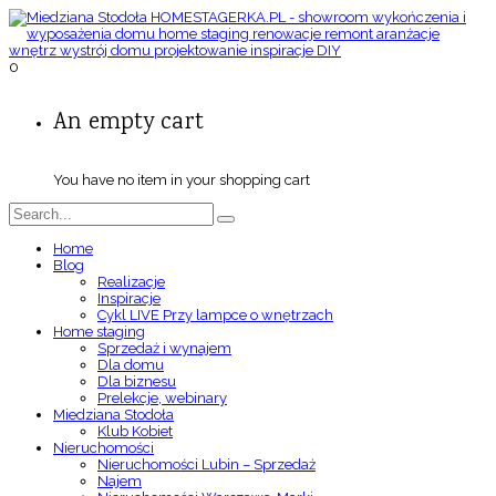
0
An empty cart
You have no item in your shopping cart
Home
Blog
Realizacje
Inspiracje
Cykl LIVE Przy lampce o wnętrzach
Home staging
Sprzedaż i wynajem
Dla domu
Dla biznesu
Prelekcje, webinary
Miedziana Stodoła
Klub Kobiet
Nieruchomości
Nieruchomości Lubin – Sprzedaż
Najem