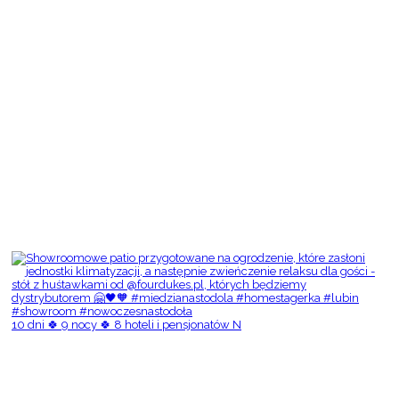
10 dni 🍀 9 nocy 🍀 8 hoteli i pensjonatów N