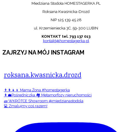
Miedziana Stodoła HOMESTAGERKA.PL
Roksana Kwaśnicka-Drozd
NIP 125 139 45 28
ul. Krzemieniecka 3C, 59-300 LUBIN
KONTAKT tel. 793 137 013
kontakt@homestagerka.pl
ZAJRZYJ NA MÓJ INSTAGRAM
roksana.kwasnicka.drozd
👨‍👩‍👧‍👦 Mama Żona #homestagerka
👩‍💼Pośredniczka 🏘️ Metamorfozy nieruchomości
🧱 WKRÓTCE Showroom @miedzianastodola
💻 Zmalujmy coś razem!