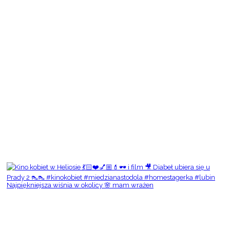
Najpiękniejsza wiśnia w okolicy 🌸 mam wrażen