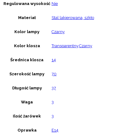
Regulowana wysokość
Nie
Materiał
Stal lakierowana, szkło
Kolor lampy
Czarny
Kolor klosza
Transparentny,Czarny
Średnica klosza
14
Szerokość lampy
70
Długość lampy
37
Waga
3
Ilość żarówek
3
Oprawka
E14