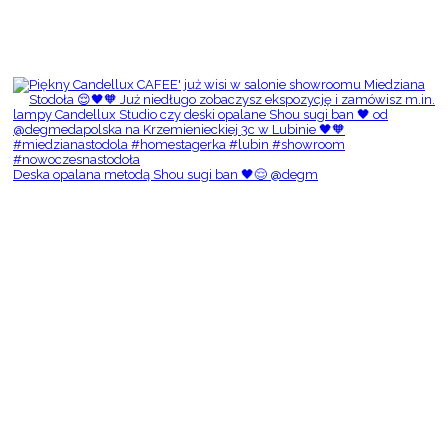
Deska opalana metodą Shou sugi ban 🖤😌 @degm