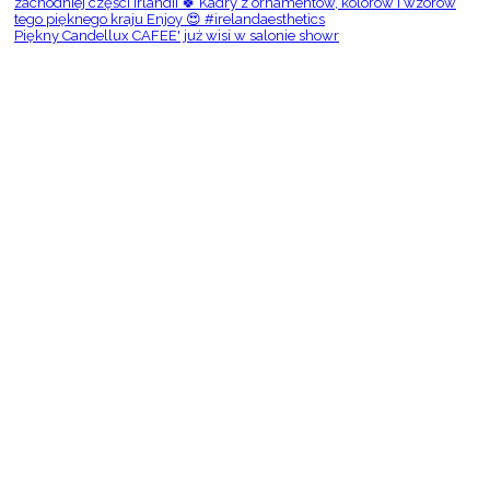
Piękny Candellux CAFEE' już wisi w salonie showr