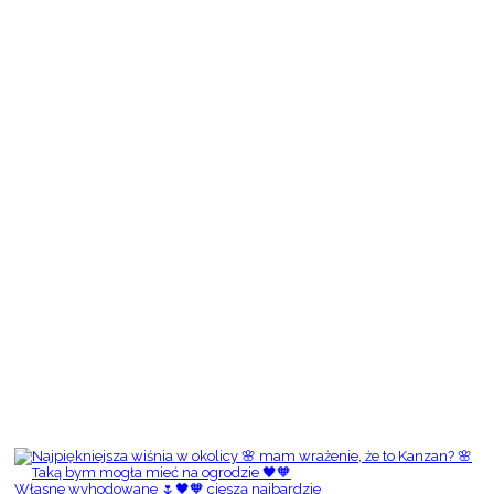
Własne wyhodowane 🌷🖤🧡 cieszą najbardzie