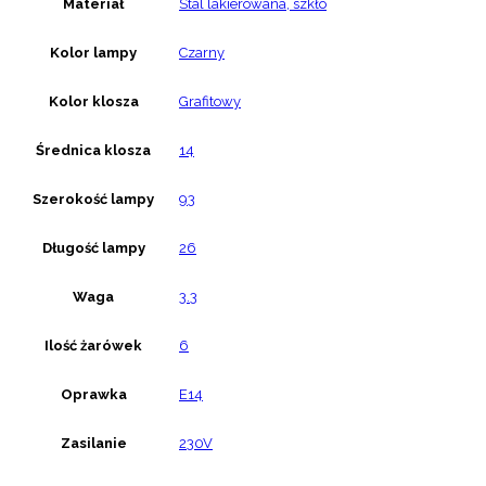
Materiał
Stal lakierowana, szkło
Kolor lampy
Czarny
Kolor klosza
Grafitowy
Średnica klosza
14
Szerokość lampy
93
Długość lampy
26
Waga
3.3
Ilość żarówek
6
Oprawka
E14
Zasilanie
230V