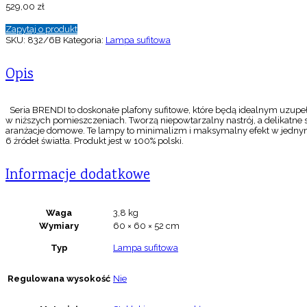
529,00
zł
Zapytaj o produkt
SKU:
832/6B
Kategoria:
Lampa sufitowa
Opis
Seria BRENDI to doskonałe plafony sufitowe, które będą idealnym uzupeł
w niższych pomieszczeniach. Tworzą niepowtarzalny nastrój, a delikatne s
aranżacje domowe. Te lampy to minimalizm i maksymalny efekt w jednym. P
6 źródeł światła. Produkt jest w 100% polski.
Informacje dodatkowe
Waga
3,8 kg
Wymiary
60 × 60 × 52 cm
Typ
Lampa sufitowa
Regulowana wysokość
Nie