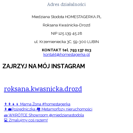
Adres działalności
Miedziana Stodoła HOMESTAGERKA.PL
Roksana Kwaśnicka-Drozd
NIP 125 139 45 28
ul. Krzemieniecka 3C, 59-300 LUBIN
KONTAKT tel. 793 137 013
kontakt@homestagerka.pl
ZAJRZYJ NA MÓJ INSTAGRAM
roksana.kwasnicka.drozd
👨‍👩‍👧‍👦 Mama Żona #homestagerka
👩‍💼Pośredniczka 🏘️ Metamorfozy nieruchomości
🧱 WKRÓTCE Showroom @miedzianastodola
💻 Zmalujmy coś razem!