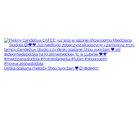
Deska opalana metodą Shou sugi ban 🖤😌 @degm