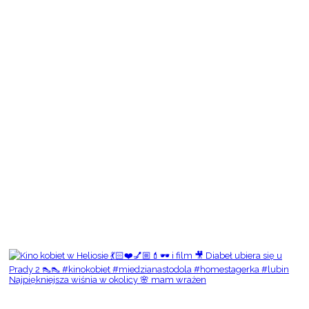
Najpiękniejsza wiśnia w okolicy 🌸 mam wrażen