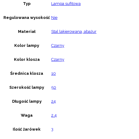
Typ
Lampa sufitowa
Regulowana wysokość
Nie
Materiał
Stal lakierowana, abażur
Kolor lampy
Czarny
Kolor klosza
Czarny
Średnica klosza
10
Szerokość lampy
50
Długość lampy
24
Waga
2.4
Ilość żarówek
3