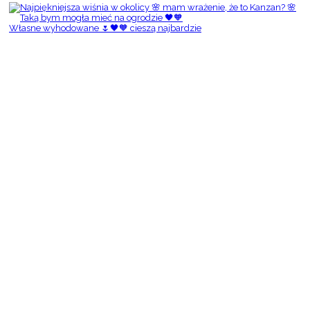
Własne wyhodowane 🌷🖤🧡 cieszą najbardzie