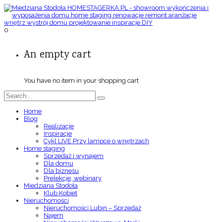
0
An empty cart
You have no item in your shopping cart
Home
Blog
Realizacje
Inspiracje
Cykl LIVE Przy lampce o wnętrzach
Home staging
Sprzedaż i wynajem
Dla domu
Dla biznesu
Prelekcje, webinary
Miedziana Stodoła
Klub Kobiet
Nieruchomości
Nieruchomości Lubin – Sprzedaż
Najem