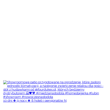
10 dni 🍀 9 nocy 🍀 8 hoteli i pensjonatów N