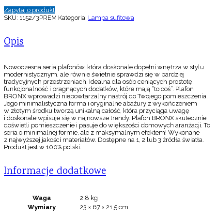
Zapytaj o produkt
SKU:
1152/3PREM
Kategoria:
Lampa sufitowa
Opis
Nowoczesna seria plafonów, która doskonale dopełni wnętrza w stylu
modernistycznym, ale równie świetnie sprawdzi się w bardziej
tradycyjnych przestrzeniach. Idealna dla osób ceniących prostotę,
funkcjonalność i pragnących dodatków, które mają “to coś”. Plafon
BRONX wprowadzi niepowtarzalny nastrój do Twojego pomieszczenia.
Jego minimalistyczna forma i oryginalne abażury z wykończeniem
w złotym środku tworzą unikalną całość, która przyciąga uwagę
i doskonale wpisuje się w najnowsze trendy. Plafon BRONX skutecznie
doświetli pomieszczenie i pasuje do większości domowych aranżacji. To
seria o minimalnej formie, ale z maksymalnym efektem! Wykonane
z najwyższej jakości materiałów. Dostępne na 1, 2 lub 3 źródła światła.
Produkt jest w 100% polski.
Informacje dodatkowe
Waga
2,8 kg
Wymiary
23 × 67 × 21,5 cm