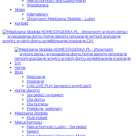
Nieruchomości Warszawa-Marki
Współpraca
Sklep
Internetowy
Showroom Miedziana Stodoła – Lubin
Kontakt
Home
Blog
Realizacje
Inspiracje
Cykl LIVE Przy lampce o wnętrzach
Home staging
Sprzedaż i wynajem
Dla domu
Dla biznesu
Prelekcje, webinary
Miedziana Stodoła
Klub Kobiet
Nieruchomości
Nieruchomości Lubin – Sprzedaż
Najem
Nieruchomości Warszawa-Marki