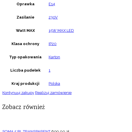
Oprawka
E14
Zasilanie
230V
Watt MAX
15W MAX LED
Klasa ochrony
IP20
Typ opakowania
Karton
Liczba pudełek
1
Kraj produkcji
Polska
Kontynuuj zakupy
Realizuj zamówienie
Zobacz również
SOMA 5 BL TRANSPARENT
609,00
zł