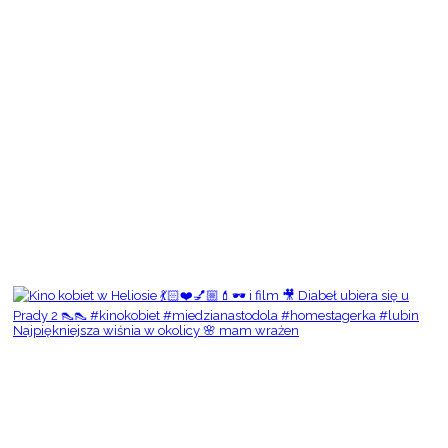
Najpiękniejsza wiśnia w okolicy 🌸 mam wrażen