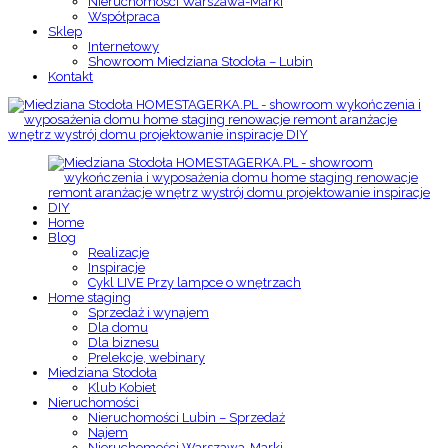
Nieruchomości Warszawa-Marki
Współpraca
Sklep
Internetowy
Showroom Miedziana Stodoła – Lubin
Kontakt
Home
Blog
Realizacje
Inspiracje
Cykl LIVE Przy lampce o wnętrzach
Home staging
Sprzedaż i wynajem
Dla domu
Dla biznesu
Prelekcje, webinary
Miedziana Stodoła
Klub Kobiet
Nieruchomości
Nieruchomości Lubin – Sprzedaż
Najem
Nieruchomości Warszawa-Marki