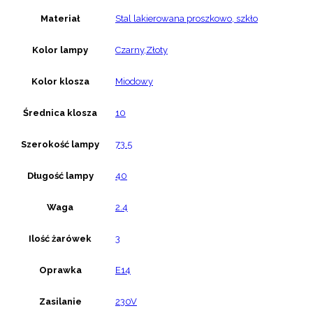
Materiał
Stal lakierowana proszkowo, szkło
Kolor lampy
Czarny,Złoty
Kolor klosza
Miodowy
Średnica klosza
10
Szerokość lampy
73.5
Długość lampy
40
Waga
2.4
Ilość żarówek
3
Oprawka
E14
Zasilanie
230V