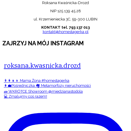
Roksana Kwaśnicka-Drozd
NIP 125 139 45 28
ul. Krzemieniecka 3C, 59-300 LUBIN
KONTAKT tel. 793 137 013
kontakt@homestagerka.pl
ZAJRZYJ NA MÓJ INSTAGRAM
roksana.kwasnicka.drozd
👨‍👩‍👧‍👦 Mama Żona #homestagerka
👩‍💼Pośredniczka 🏘️ Metamorfozy nieruchomości
🧱 WKRÓTCE Showroom @miedzianastodola
💻 Zmalujmy coś razem!