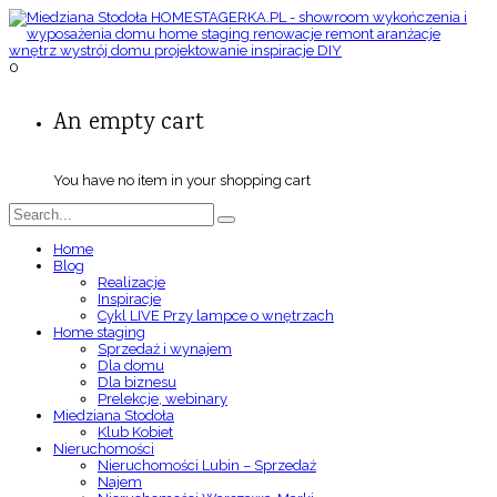
0
An empty cart
You have no item in your shopping cart
Home
Blog
Realizacje
Inspiracje
Cykl LIVE Przy lampce o wnętrzach
Home staging
Sprzedaż i wynajem
Dla domu
Dla biznesu
Prelekcje, webinary
Miedziana Stodoła
Klub Kobiet
Nieruchomości
Nieruchomości Lubin – Sprzedaż
Najem