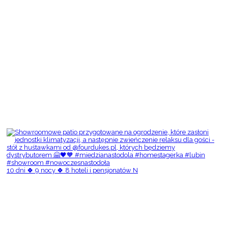
10 dni 🍀 9 nocy 🍀 8 hoteli i pensjonatów N