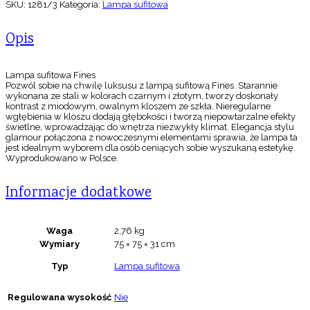
SKU:
1281/3
Kategoria:
Lampa sufitowa
Opis
Lampa sufitowa Fines
Pozwól sobie na chwilę luksusu z lampą sufitową Fines. Starannie
wykonana ze stali w kolorach czarnym i złotym, tworzy doskonały
kontrast z miodowym, owalnym kloszem ze szkła. Nieregularne
wgłębienia w kloszu dodają głębokości i tworzą niepowtarzalne efekty
świetlne, wprowadzając do wnętrza niezwykły klimat. Elegancja stylu
glamour połączona z nowoczesnymi elementami sprawia, że lampa ta
jest idealnym wyborem dla osób ceniących sobie wyszukaną estetykę.
Wyprodukowano w Polsce.
Informacje dodatkowe
Waga
2,76 kg
Wymiary
75 × 75 × 31 cm
Typ
Lampa sufitowa
Regulowana wysokość
Nie