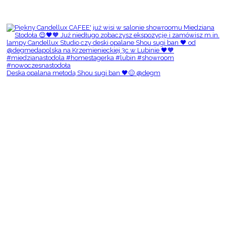
Deska opalana metodą Shou sugi ban 🖤😌 @degm