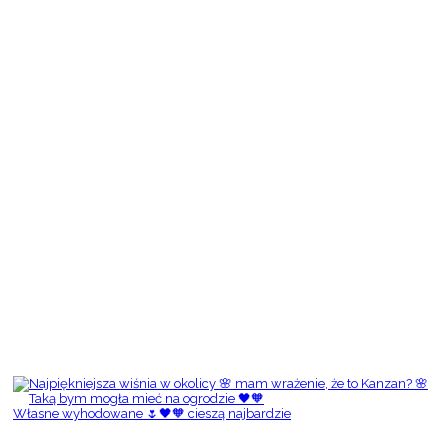
Własne wyhodowane 🌷🖤🧡 cieszą najbardzie