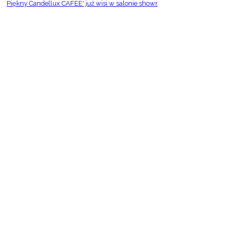
Piękny Candellux CAFEE' już wisi w salonie showr