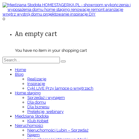
0
An empty cart
You have no item in your shopping cart
Home
Blog
Realizacje
Inspiracje
Cykl LIVE Przy lampce o wnętrzach
Home staging
Sprzedaż i wynajem
Dla domu
Dla biznesu
Prelekcje, webinary
Miedziana Stodoła
Klub Kobiet
Nieruchomości
Nieruchomości Lubin – Sprzedaż
Najem