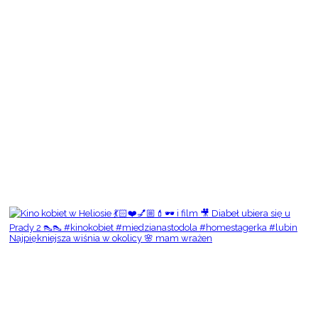
Najpiękniejsza wiśnia w okolicy 🌸 mam wrażen