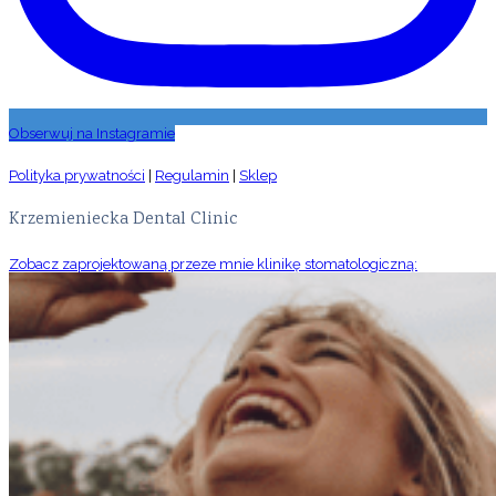
Obserwuj na Instagramie
Polityka prywatności
|
Regulamin
|
Sklep
Krzemieniecka Dental Clinic
Zobacz zaprojektowaną przeze mnie klinikę stomatologiczną: