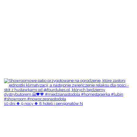
10 dni 🍀 9 nocy 🍀 8 hoteli i pensjonatów N