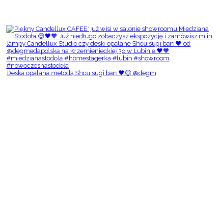
Deska opalana metodą Shou sugi ban 🖤😌 @degm