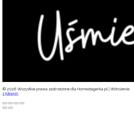
© 2026 Wszystkie prawa zastrzeżone dla Homestagerka.pl | Wdrożenie
13design