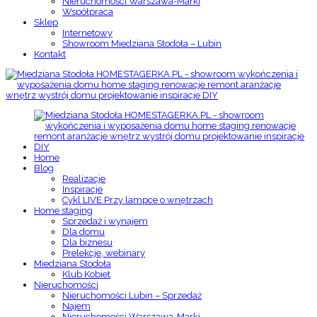
Nieruchomości Warszawa-Marki
Współpraca
Sklep
Internetowy
Showroom Miedziana Stodoła – Lubin
Kontakt
Home
Blog
Realizacje
Inspiracje
Cykl LIVE Przy lampce o wnętrzach
Home staging
Sprzedaż i wynajem
Dla domu
Dla biznesu
Prelekcje, webinary
Miedziana Stodoła
Klub Kobiet
Nieruchomości
Nieruchomości Lubin – Sprzedaż
Najem
Nieruchomości Warszawa-Marki