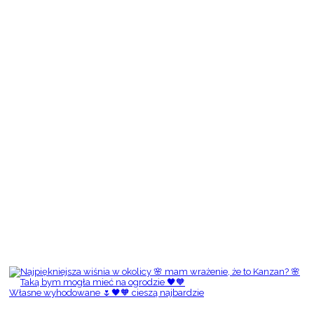
Własne wyhodowane 🌷🖤🧡 cieszą najbardzie