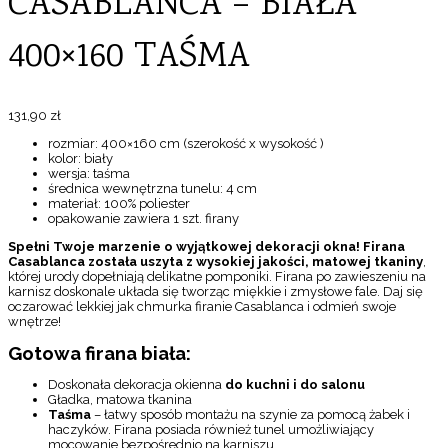
CASABLANCA – BIAŁA
400×160 TAŚMA
131,90
zł
rozmiar: 400×160 cm (szerokość x wysokość )
kolor: biały
wersja: taśma
średnica wewnętrzna tunelu: 4 cm
materiał: 100% poliester
opakowanie zawiera 1 szt. firany
Spełni Twoje marzenie o wyjątkowej dekoracji okna!
Firana
Casablanca została uszyta z wysokiej jakości, matowej tkaniny
,
której urody dopełniają delikatne pomponiki. Firana po zawieszeniu na
karnisz doskonale układa się tworząc miękkie i zmysłowe fale. Daj się
oczarować lekkiej jak chmurka firanie Casablanca i odmień swoje
wnętrze!
Gotowa firana biała:
Doskonała dekoracja okienna
do kuchni i do salonu
Gładka, matowa tkanina
Taśma
– łatwy sposób montażu na szynie za pomocą żabek i
haczyków. Firana posiada również tunel umożliwiający
mocowanie bezpośrednio na karniszu