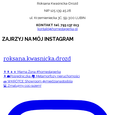
Roksana Kwaśnicka-Drozd
NIP 125 139 45 28
ul. Krzemieniecka 3C, 59-300 LUBIN
KONTAKT tel. 793 137 013
kontakt@homestagerka.pl
ZAJRZYJ NA MÓJ INSTAGRAM
roksana.kwasnicka.drozd
👨‍👩‍👧‍👦 Mama Żona #homestagerka
👩‍💼Pośredniczka 🏘️ Metamorfozy nieruchomości
🧱 WKRÓTCE Showroom @miedzianastodola
💻 Zmalujmy coś razem!