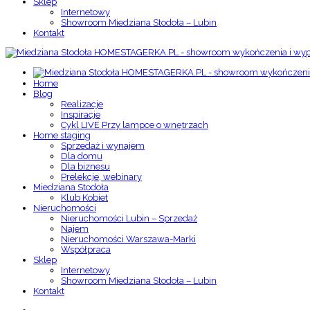
Sklep
Internetowy
Showroom Miedziana Stodoła – Lubin
Kontakt
Home
Blog
Realizacje
Inspiracje
Cykl LIVE Przy lampce o wnętrzach
Home staging
Sprzedaż i wynajem
Dla domu
Dla biznesu
Prelekcje, webinary
Miedziana Stodoła
Klub Kobiet
Nieruchomości
Nieruchomości Lubin – Sprzedaż
Najem
Nieruchomości Warszawa-Marki
Współpraca
Sklep
Internetowy
Showroom Miedziana Stodoła – Lubin
Kontakt