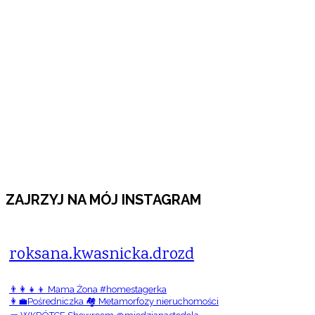
ZAJRZYJ NA MÓJ INSTAGRAM
roksana.kwasnicka.drozd
👨‍👩‍👧‍👦 Mama Żona #homestagerka
👩‍💼Pośredniczka 🏘️ Metamorfozy nieruchomości