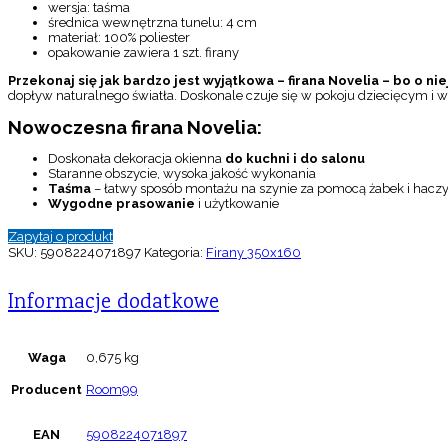
wersja: taśma
średnica wewnętrzna tunelu: 4 cm
materiał: 100% poliester
opakowanie zawiera 1 szt. firany
Przekonaj się jak bardzo jest wyjątkowa – firana Novelia – bo o n
dopływ naturalnego światła. Doskonale czuje się w pokoju dziecięcym i w
Nowoczesna firana Novelia:
Doskonała dekoracja okienna
do kuchni i do salonu
Staranne obszycie, wysoka jakość wykonania
Taśma
– łatwy sposób montażu na szynie za pomocą żabek i haczy
Wygodne prasowanie
i użytkowanie
Zapytaj o produkt
SKU:
5908224071897
Kategoria:
Firany 350x160
Informacje dodatkowe
Waga
0,675 kg
Producent
Room99
EAN
5908224071897