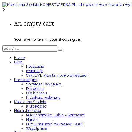
0
An empty cart
You have no item in your shopping cart
Home
Blog
Realizacje
Inspiracje
Cykl LIVE Przy lampce o wnętrzach
Home staging
Sprzedaż i wynajem
Dla domu
Dla biznesu
Prelekcje, webinary
Miedziana Stodoła
Klub Kobiet
Nieruchomości
Nieruchomości Lubin – Sprzedaż
Najem
Nieruchomości Warszawa-Marki
Współpraca