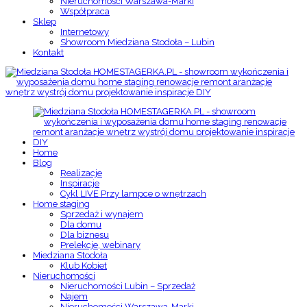
Nieruchomości Warszawa-Marki
Współpraca
Sklep
Internetowy
Showroom Miedziana Stodoła – Lubin
Kontakt
Home
Blog
Realizacje
Inspiracje
Cykl LIVE Przy lampce o wnętrzach
Home staging
Sprzedaż i wynajem
Dla domu
Dla biznesu
Prelekcje, webinary
Miedziana Stodoła
Klub Kobiet
Nieruchomości
Nieruchomości Lubin – Sprzedaż
Najem
Nieruchomości Warszawa-Marki