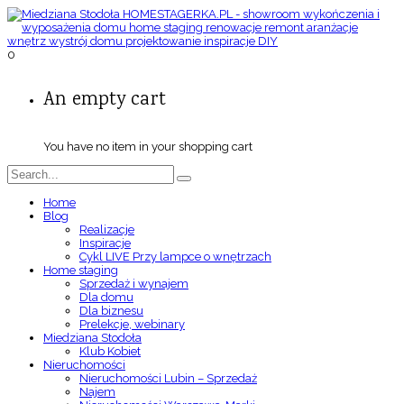
0
An empty cart
You have no item in your shopping cart
Home
Blog
Realizacje
Inspiracje
Cykl LIVE Przy lampce o wnętrzach
Home staging
Sprzedaż i wynajem
Dla domu
Dla biznesu
Prelekcje, webinary
Miedziana Stodoła
Klub Kobiet
Nieruchomości
Nieruchomości Lubin – Sprzedaż
Najem