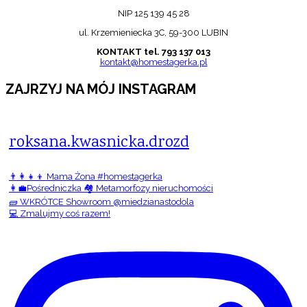
NIP 125 139 45 28
ul. Krzemieniecka 3C, 59-300 LUBIN
KONTAKT tel. 793 137 013
kontakt@homestagerka.pl
ZAJRZYJ NA MÓJ INSTAGRAM
roksana.kwasnicka.drozd
👨‍👩‍👧‍👦 Mama Żona #homestagerka
👩‍💼Pośredniczka 🏘️ Metamorfozy nieruchomości
🧱 WKRÓTCE Showroom @miedzianastodola
💻 Zmalujmy coś razem!