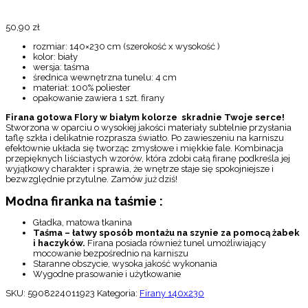
50,90
zł
rozmiar: 140×230 cm (szerokość x wysokość )
kolor: biały
wersja: taśma
średnica wewnętrzna tunelu: 4 cm
materiał: 100% poliester
opakowanie zawiera 1 szt. firany
Firana gotowa Flory w białym kolorze skradnie Twoje serce!
Stworzona w oparciu o wysokiej jakości materiały subtelnie przysłania
taflę szkła i delikatnie rozprasza światło. Po zawieszeniu na karniszu
efektownie układa się tworząc zmysłowe i miękkie fale. Kombinacja
przepięknych liściastych wzorów, która zdobi całą firanę podkreśla jej
wyjątkowy charakter i sprawia, że wnętrze staje się spokojniejsze i
bezwzględnie przytulne. Zamów już dziś!
Modna firanka na taśmie :
Gładka, matowa tkanina
Taśma – łatwy sposób montażu na szynie za pomocą żabek
i haczyków.
Firana posiada również tunel umożliwiający
mocowanie bezpośrednio na karniszu
Staranne obszycie, wysoka jakość wykonania
Wygodne prasowanie i użytkowanie
SKU:
5908224011923
Kategoria:
Firany 140x230