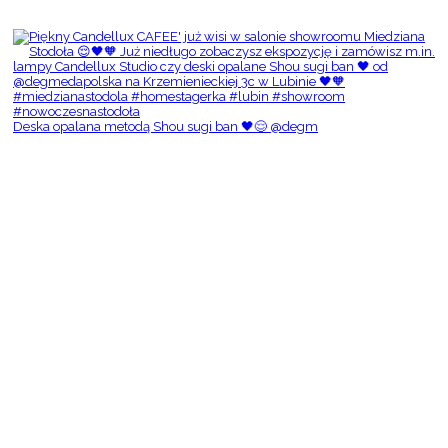
Deska opalana metodą Shou sugi ban 🖤😌 @degm