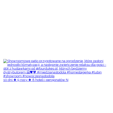
10 dni 🍀 9 nocy 🍀 8 hoteli i pensjonatów N