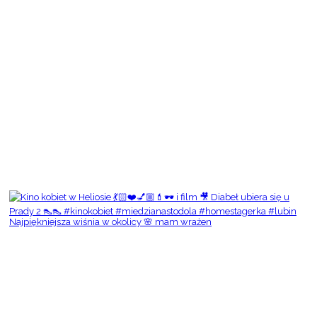
Najpiękniejsza wiśnia w okolicy 🌸 mam wrażen