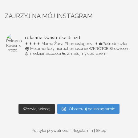
ZAJRZYJ NA MÓJ INSTAGRAM
roksana.kwasnicka.drozd
👨‍👩‍👧‍👦 Mama Żona #homestagerka
👩‍💼Pośredniczka
🏘️ Metamorfozy nieruchomości
🧱 WKRÓTCE Showroom
@miedzianastodola
💻 Zmalujmy coś razem!
Wczytaj więcej
Obserwuj na Instagramie
Polityka prywatności
|
Regulamin
|
Sklep