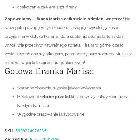
opakowanie zawiera 1 szt. firany
Zapewniamy – firana Marisa całkowicie odmieni wnętrze!
Na
szczególną uwagę w tym modelu zasługuje wysokiej jakości,
przyjemna w dotyku tkanina, która subtelnie osłania taflę szkła i
umożliwia przepływ naturalnego światła. Firana w górnej części
została ozdobiona wyjątkowym, pasmanteryjnym wzorem. Musisz ją
mieć w swojej kolekcji dekoracji okiennych!
Gotowa firanka Marisa:
Staranne obszycie, wysoka jakość wykonania
Metalowe,
srebrne przelotki
zapewniają łatwy montaż na
każdym karniszu
Wygodne prasowanie i użytkowanie
SKU:
5908224076335
KATEGORIA:
Firany 140x260