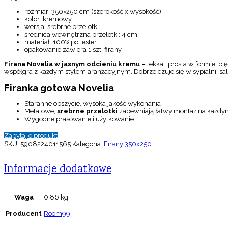
rozmiar: 350×250 cm (szerokość x wysokość)
kolor: kremowy
wersja: srebrne przelotki
średnica wewnętrzna przelotki: 4 cm
materiał: 100% poliester
opakowanie zawiera 1 szt. firany
Firana Novelia w jasnym odcieniu kremu –
lekka, prosta w formie, pi
współgra z każdym stylem aranżacyjnym. Dobrze czuje się w sypialni, salo
Firanka gotowa Novelia
:
Staranne obszycie, wysoka jakość wykonania
Metalowe,
srebrne przelotki
zapewniają łatwy montaż na każdy
Wygodne prasowanie i użytkowanie
Zapytaj o produkt
SKU:
5908224011565
Kategoria:
Firany 350x250
Informacje dodatkowe
Waga
0,86 kg
Producent
Room99