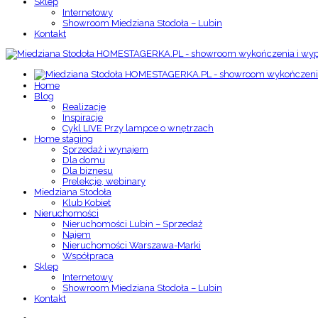
Sklep
Internetowy
Showroom Miedziana Stodoła – Lubin
Kontakt
Home
Blog
Realizacje
Inspiracje
Cykl LIVE Przy lampce o wnętrzach
Home staging
Sprzedaż i wynajem
Dla domu
Dla biznesu
Prelekcje, webinary
Miedziana Stodoła
Klub Kobiet
Nieruchomości
Nieruchomości Lubin – Sprzedaż
Najem
Nieruchomości Warszawa-Marki
Współpraca
Sklep
Internetowy
Showroom Miedziana Stodoła – Lubin
Kontakt