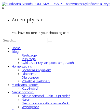
0
An empty cart
You have no item in your shopping cart
Home
Blog
Realizacje
Inspiracje
Cykl LIVE Przy lampce o wnętrzach
Home staging
Sprzedaż i wynajem
Dla domu
Dla biznesu
Prelekcje, webinary
Miedziana Stodoła
Klub Kobiet
Nieruchomości
Nieruchomości Lubin – Sprzedaż
Najem
Nieruchomości Warszawa-Marki
Współpraca