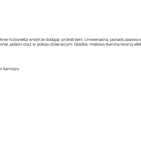
ęknie rozświetla wnętrze dodając przestrzeni. Uniwersalna, ponadczasowa e
nie, jadalni oraz w pokoju dziecięcym. Gładka, matowa tkanina tworzy efek
m karniszu