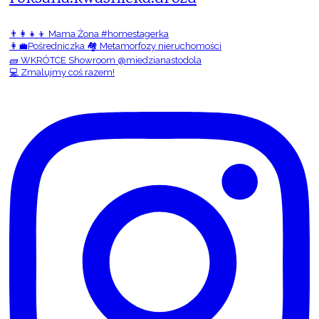
👨‍👩‍👧‍👦 Mama Żona #homestagerka
👩‍💼Pośredniczka 🏘️ Metamorfozy nieruchomości
🧱 WKRÓTCE Showroom @miedzianastodola
💻 Zmalujmy coś razem!