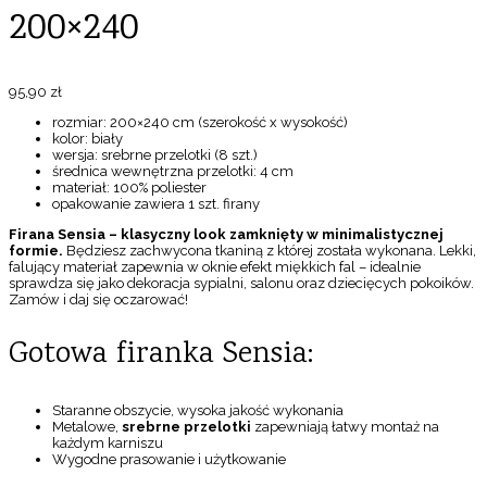
200×240
95,90
zł
rozmiar: 200×240 cm (szerokość x wysokość)
kolor: biały
wersja: srebrne przelotki (8 szt.)
średnica wewnętrzna przelotki: 4 cm
materiał: 100% poliester
opakowanie zawiera 1 szt. firany
Firana Sensia – klasyczny look zamknięty w minimalistycznej
formie.
Będziesz zachwycona tkaniną z której została wykonana. Lekki,
falujący materiał zapewnia w oknie efekt miękkich fal – idealnie
sprawdza się jako dekoracja sypialni, salonu oraz dziecięcych pokoików.
Zamów i daj się oczarować!
Gotowa firanka Sensia:
Staranne obszycie, wysoka jakość wykonania
Metalowe,
srebrne przelotki
zapewniają łatwy montaż na
każdym karniszu
Wygodne prasowanie i użytkowanie