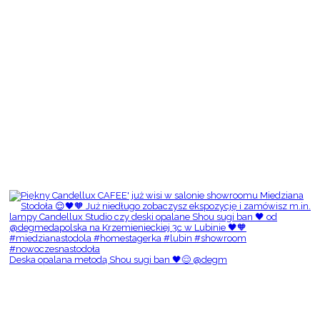
Deska opalana metodą Shou sugi ban 🖤😌 @degm