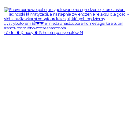
10 dni 🍀 9 nocy 🍀 8 hoteli i pensjonatów N