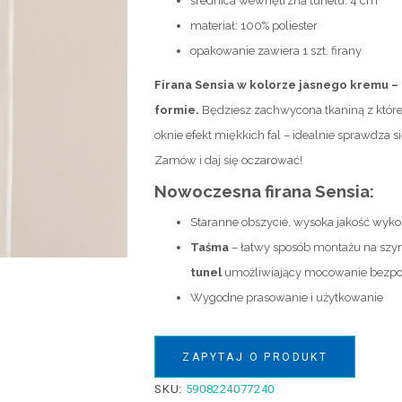
średnica wewnętrzna tunelu: 4 cm
materiał: 100% poliester
opakowanie zawiera 1 szt. firany
Firana Sensia w kolorze jasnego kremu – 
formie.
Będziesz zachwycona tkaniną z której
oknie efekt miękkich fal – idealnie sprawdza s
Zamów i daj się oczarować!
Nowoczesna firana Sensia:
Staranne obszycie, wysoka jakość wyk
Taśma
– łatwy sposób montażu na szy
tunel
umożliwiający mocowanie bezpoś
Wygodne prasowanie i użytkowanie
ZAPYTAJ O PRODUKT
SKU:
5908224077240