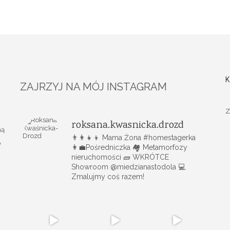
K
ZAJRZYJ NA MÓJ INSTAGRAM
Z
roksana.kwasnicka.drozd
ną
👨‍👩‍👧‍👦 Mama Żona #homestagerka
y
👩‍💼Pośredniczka 🏘️ Metamorfozy
nieruchomości
🧱 WKRÓTCE
Showroom @miedzianastodola
💻
Zmalujmy coś razem!