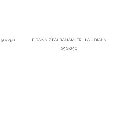
250×250
FIRANA Z FALBANAMI FRILLA – BIAŁA
250×250
FIRANA