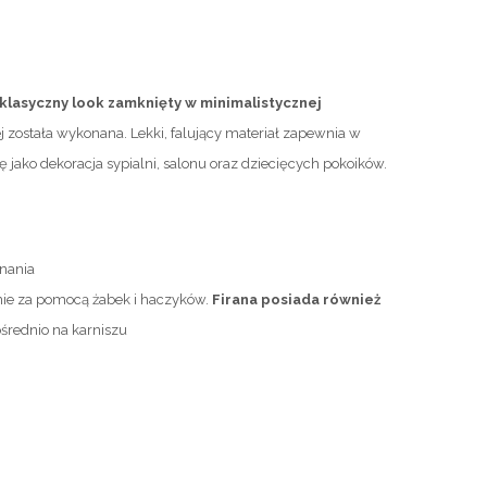
klasyczny look zamknięty w minimalistycznej
 została wykonana. Lekki, falujący materiał zapewnia w
ię jako dekoracja sypialni, salonu oraz dziecięcych pokoików.
onania
nie za pomocą żabek i haczyków.
Firana posiada również
rednio na karniszu