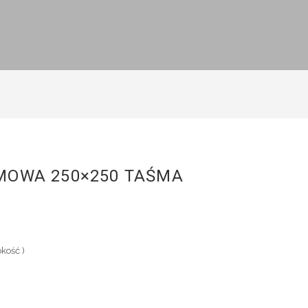
EMOWA 250×250 TAŚMA
kość )