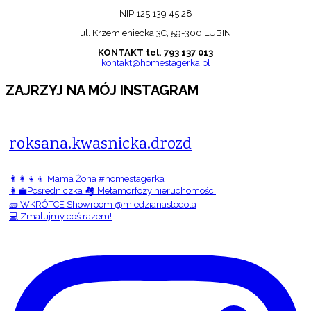
NIP 125 139 45 28
ul. Krzemieniecka 3C, 59-300 LUBIN
KONTAKT tel. 793 137 013
kontakt@homestagerka.pl
ZAJRZYJ NA MÓJ INSTAGRAM
roksana.kwasnicka.drozd
👨‍👩‍👧‍👦 Mama Żona #homestagerka
👩‍💼Pośredniczka 🏘️ Metamorfozy nieruchomości
🧱 WKRÓTCE Showroom @miedzianastodola
💻 Zmalujmy coś razem!