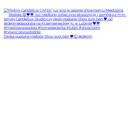
Deska opalana metodą Shou sugi ban 🖤😌 @degm