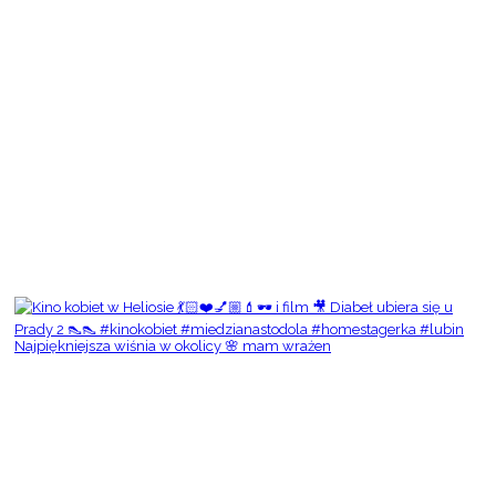
Najpiękniejsza wiśnia w okolicy 🌸 mam wrażen