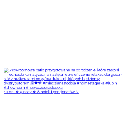
10 dni 🍀 9 nocy 🍀 8 hoteli i pensjonatów N