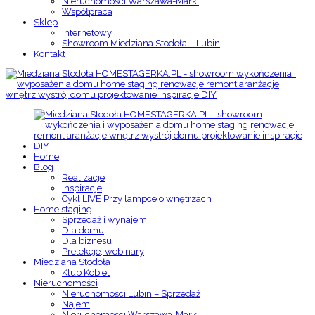
Nieruchomości Warszawa-Marki
Współpraca
Sklep
Internetowy
Showroom Miedziana Stodoła – Lubin
Kontakt
Home
Blog
Realizacje
Inspiracje
Cykl LIVE Przy lampce o wnętrzach
Home staging
Sprzedaż i wynajem
Dla domu
Dla biznesu
Prelekcje, webinary
Miedziana Stodoła
Klub Kobiet
Nieruchomości
Nieruchomości Lubin – Sprzedaż
Najem
Nieruchomości Warszawa-Marki