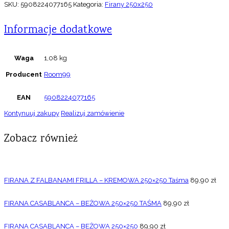
SKU:
5908224077165
Kategoria:
Firany 250x250
Informacje dodatkowe
Waga
1,08 kg
Producent
Room99
EAN
5908224077165
Kontynuuj zakupy
Realizuj zamówienie
Zobacz również
FIRANA Z FALBANAMI FRILLA – KREMOWA 250×250 Taśma
89,90
zł
FIRANA CASABLANCA – BEŻOWA 250×250 TAŚMA
89,90
zł
FIRANA CASABLANCA – BEŻOWA 250×250
89,90
zł