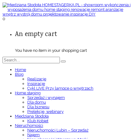
0
An empty cart
You have no item in your shopping cart
Home
Blog
Realizacje
Inspiracje
Cykl LIVE Przy lampce o wnętrzach
Home staging
Sprzedaż i wynajem
Dla domu
Dla biznesu
Prelekcje, webinary
Miedziana Stodoła
Klub Kobiet
Nieruchomości
Nieruchomości Lubin – Sprzedaż
Najem