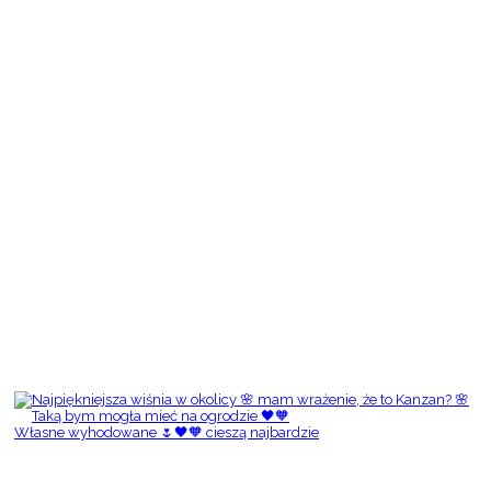
Własne wyhodowane 🌷🖤🧡 cieszą najbardzie