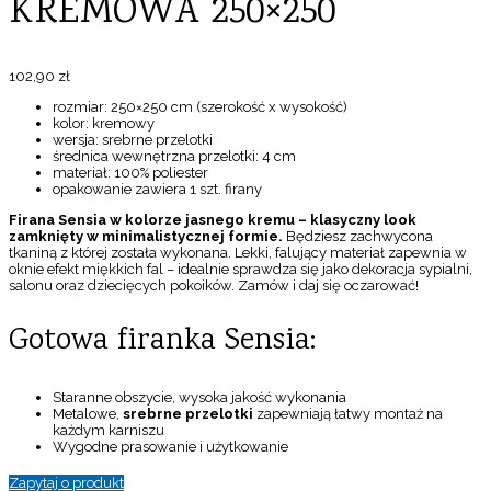
KREMOWA 250×250
102,90
zł
rozmiar: 250×250 cm (szerokość x wysokość)
kolor: kremowy
wersja: srebrne przelotki
średnica wewnętrzna przelotki: 4 cm
materiał: 100% poliester
opakowanie zawiera 1 szt. firany
Firana Sensia w kolorze jasnego kremu – klasyczny look
zamknięty w minimalistycznej formie.
Będziesz zachwycona
tkaniną z której została wykonana. Lekki, falujący materiał zapewnia w
oknie efekt miękkich fal – idealnie sprawdza się jako dekoracja sypialni,
salonu oraz dziecięcych pokoików. Zamów i daj się oczarować!
Gotowa firanka Sensia:
Staranne obszycie, wysoka jakość wykonania
Metalowe,
srebrne przelotki
zapewniają łatwy montaż na
każdym karniszu
Wygodne prasowanie i użytkowanie
Zapytaj o produkt