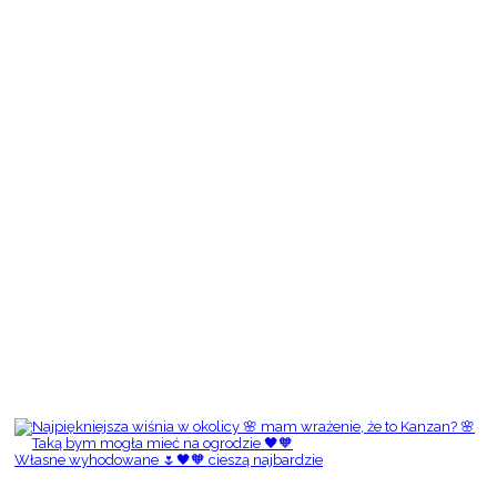
Własne wyhodowane 🌷🖤🧡 cieszą najbardzie