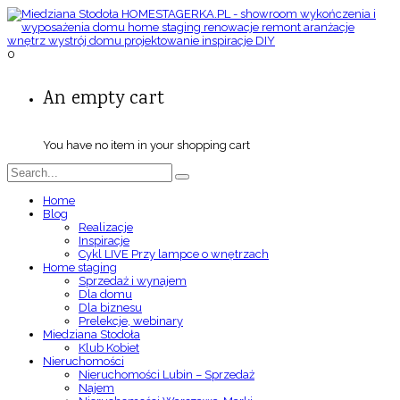
0
An empty cart
You have no item in your shopping cart
Home
Blog
Realizacje
Inspiracje
Cykl LIVE Przy lampce o wnętrzach
Home staging
Sprzedaż i wynajem
Dla domu
Dla biznesu
Prelekcje, webinary
Miedziana Stodoła
Klub Kobiet
Nieruchomości
Nieruchomości Lubin – Sprzedaż
Najem