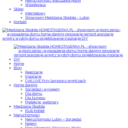
Nieruchomości Warszawa-Marki
Współpraca
Sklep
Internetowy
Showroom Miedziana Stodoła – Lubin
Kontakt
Home
Blog
Realizacje
Inspiracje
Cykl LIVE Przy lampce o wnętrzach
Home staging
Sprzedaż i wynajem
Dla domu
Dla biznesu
Prelekcje, webinary
Miedziana Stodoła
Klub Kobiet
Nieruchomości
Nieruchomości Lubin – Sprzedaż
Najem
Nieruchomości Warszawa-Marki