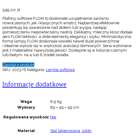
549,00
zł
Plafony sufitowe FLOKI to doskonałe uzupełnienie zarówno
nowoczesnych, jak i klasycznych wnętrz. Najbardziej efektownie
prezentują się zawieszone nad stołem lub wyspą, nadając
pomieszczeniu niepowtarzalny nastrój. Delikatny, mleczny klosz dodaje
serii FLOKI lekkości, a złote elementy elegancji i szyku. Minimalistyczna
forma lampy FLOKI doskonale oświetli nawet duże powierzchnie
i idealnie wpisze się w większość aranżacji domowych. Seria wykonana
jest z materiałów najwyższej jakości. Dostępne są w kolorze czarnym
lub białym, na 4 lub 6 źródeł światła.
Zapytaj o produkt
SKU:
1023/6
Kategoria:
Lampa sufitowa
Informacje dodatkowe
Waga
6,9 kg
Wymiary
89 × 49 × 49 cm
Regulowana wysokość
Nie
Materiał
Stal lakierowana, szkło