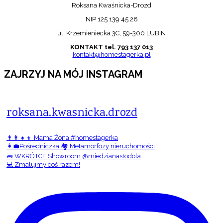
Roksana Kwaśnicka-Drozd
NIP 125 139 45 28
ul. Krzemieniecka 3C, 59-300 LUBIN
KONTAKT tel. 793 137 013
kontakt@homestagerka.pl
ZAJRZYJ NA MÓJ INSTAGRAM
roksana.kwasnicka.drozd
👨‍👩‍👧‍👦 Mama Żona #homestagerka
👩‍💼Pośredniczka 🏘️ Metamorfozy nieruchomości
🧱 WKRÓTCE Showroom @miedzianastodola
💻 Zmalujmy coś razem!