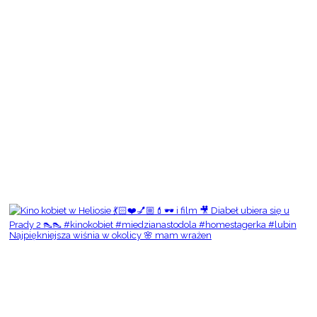
Najpiękniejsza wiśnia w okolicy 🌸 mam wrażen