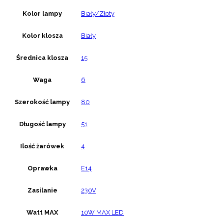
Kolor lampy
Biały/Złoty
Kolor klosza
Biały
Średnica klosza
15
Waga
6
Szerokość lampy
80
Długość lampy
51
Ilość żarówek
4
Oprawka
E14
Zasilanie
230V
Watt MAX
10W MAX LED