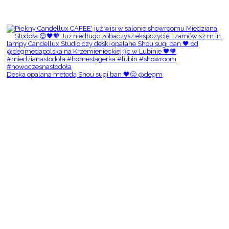
Deska opalana metodą Shou sugi ban 🖤😌 @degm