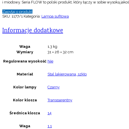
i miodowy. Seria FLOW to polski produkt, który łączy w sobie wysoką jakoś
Zapytaj o produkt
SKU:
1177/1
Kategoria:
Lampa sufitowa
Informacje dodatkowe
Waga
1,3 kg
Wymiary
31 × 26 × 32 cm
Regulowana wysokość
Nie
Materiał
Stal lakierowana, szkło
Kolor lampy
Czarny
Kolor klosza
Transparentny
Średnica klosza
14
Waga
1.1