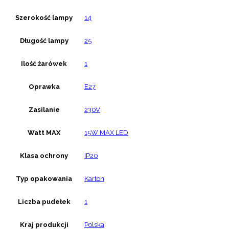
Szerokość lampy
14
Długość lampy
25
Ilość żarówek
1
Oprawka
E27
Zasilanie
230V
Watt MAX
15W MAX LED
Klasa ochrony
IP20
Typ opakowania
Karton
Liczba pudełek
1
Kraj produkcji
Polska