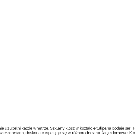
e uzupełni każde wnętrze. Szklany klosz w kształcie tulipana dodaje serii 
rzchniach, doskonale wpisując się w różnorodne aranżacje domowe. Klosze 