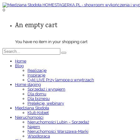
0
An empty cart
You have no item in your shopping cart
Home
Blog
Realizacje
Inspiracje
Cykl LIVE Przy lampce o wnętrzach
Home staging
Sprzedaż i wynajem
Dla domu
Dla biznesu
Prelekcje, webinary
Miedziana Stodoła
Klub Kobiet
Nieruchomości
Nieruchomości Lubin – Sprzedaż
Najem
Nieruchomości Warszawa-Marki
Współpraca