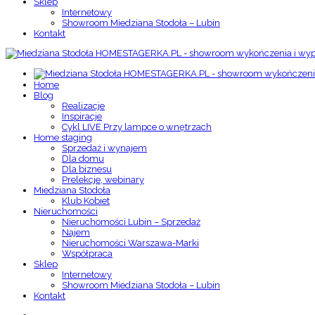
Sklep
Internetowy
Showroom Miedziana Stodoła – Lubin
Kontakt
Home
Blog
Realizacje
Inspiracje
Cykl LIVE Przy lampce o wnętrzach
Home staging
Sprzedaż i wynajem
Dla domu
Dla biznesu
Prelekcje, webinary
Miedziana Stodoła
Klub Kobiet
Nieruchomości
Nieruchomości Lubin – Sprzedaż
Najem
Nieruchomości Warszawa-Marki
Współpraca
Sklep
Internetowy
Showroom Miedziana Stodoła – Lubin
Kontakt