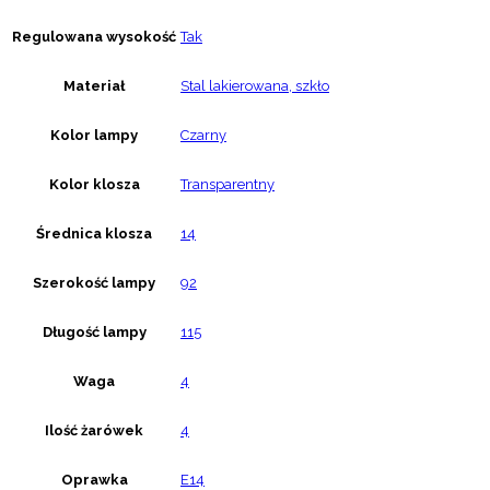
Regulowana wysokość
Tak
Materiał
Stal lakierowana, szkło
Kolor lampy
Czarny
Kolor klosza
Transparentny
Średnica klosza
14
Szerokość lampy
92
Długość lampy
115
Waga
4
Ilość żarówek
4
Oprawka
E14