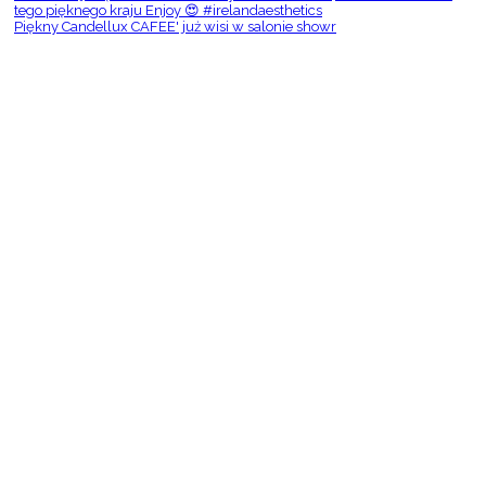
Piękny Candellux CAFEE' już wisi w salonie showr