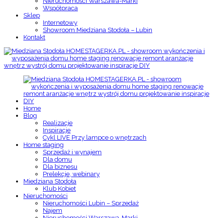
Nieruchomości Warszawa-Marki
Współpraca
Sklep
Internetowy
Showroom Miedziana Stodoła – Lubin
Kontakt
Home
Blog
Realizacje
Inspiracje
Cykl LIVE Przy lampce o wnętrzach
Home staging
Sprzedaż i wynajem
Dla domu
Dla biznesu
Prelekcje, webinary
Miedziana Stodoła
Klub Kobiet
Nieruchomości
Nieruchomości Lubin – Sprzedaż
Najem
Nieruchomości Warszawa-Marki