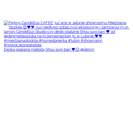
Deska opalana metodą Shou sugi ban 🖤😌 @degm