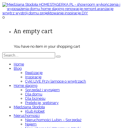
0
An empty cart
You have no item in your shopping cart
Home
Blog
Realizacje
Inspiracje
Cykl LIVE Przy lampce o wnętrzach
Home staging
Sprzedaż i wynajem
Dla domu
Dla biznesu
Prelekcje, webinary
Miedziana Stodoła
Klub Kobiet
Nieruchomości
Nieruchomości Lubin – Sprzedaż
Najem