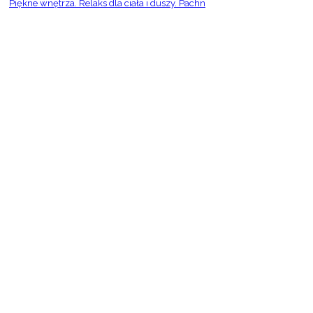
Piękne wnętrza. Relaks dla ciała i duszy. Pachn