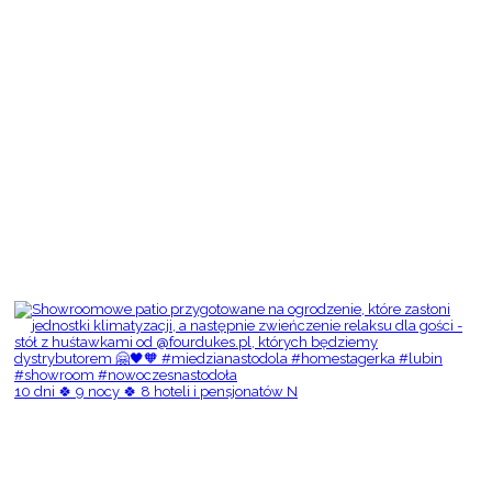
10 dni 🍀 9 nocy 🍀 8 hoteli i pensjonatów N