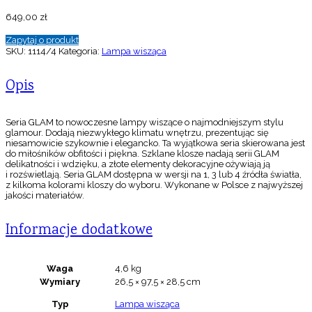
649,00
zł
Zapytaj o produkt
SKU:
1114/4
Kategoria:
Lampa wisząca
Opis
Seria GLAM to nowoczesne lampy wiszące o najmodniejszym stylu
glamour. Dodają niezwykłego klimatu wnętrzu, prezentując się
niesamowicie szykownie i elegancko. Ta wyjątkowa seria skierowana jest
do miłośników obfitości i piękna. Szklane klosze nadają serii GLAM
delikatności i wdzięku, a złote elementy dekoracyjne ożywiają ją
i rozświetlają. Seria GLAM dostępna w wersji na 1, 3 lub 4 źródła światła,
z kilkoma kolorami kloszy do wyboru. Wykonane w Polsce z najwyższej
jakości materiałów.
Informacje dodatkowe
Waga
4,6 kg
Wymiary
26,5 × 97,5 × 28,5 cm
Typ
Lampa wisząca