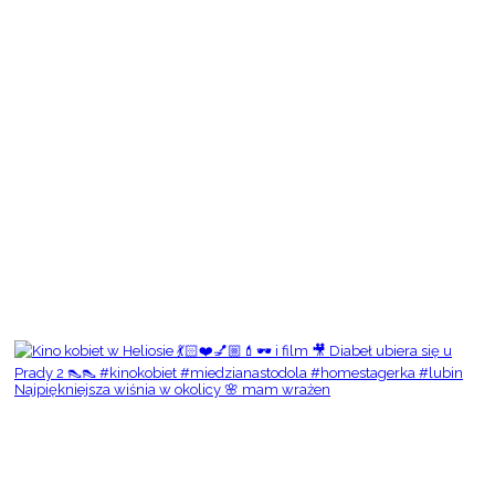
Najpiękniejsza wiśnia w okolicy 🌸 mam wrażen