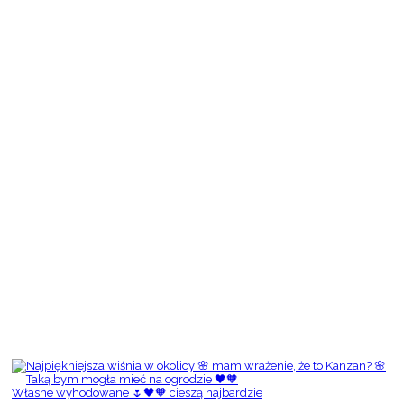
Własne wyhodowane 🌷🖤🧡 cieszą najbardzie