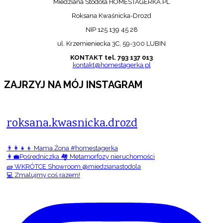
Miedziana Stodoła HOMESTAGERKA.PL
Roksana Kwaśnicka-Drozd
NIP 125 139 45 28
ul. Krzemieniecka 3C, 59-300 LUBIN
KONTAKT tel. 793 137 013
kontakt@homestagerka.pl
ZAJRZYJ NA MÓJ INSTAGRAM
roksana.kwasnicka.drozd
👨‍👩‍👧‍👦 Mama Żona #homestagerka
👩‍💼Pośredniczka 🏘️ Metamorfozy nieruchomości
🧱 WKRÓTCE Showroom @miedzianastodola
💻 Zmalujmy coś razem!