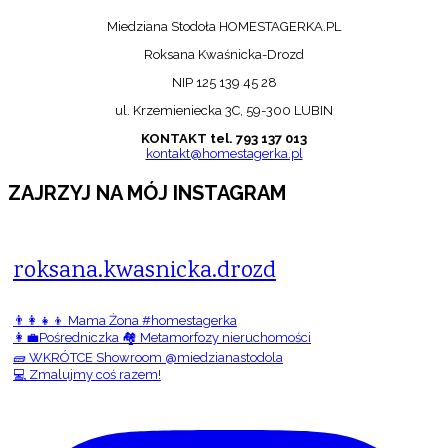
Miedziana Stodoła HOMESTAGERKA.PL
Roksana Kwaśnicka-Drozd
NIP 125 139 45 28
ul. Krzemieniecka 3C, 59-300 LUBIN
KONTAKT tel. 793 137 013
kontakt@homestagerka.pl
ZAJRZYJ NA MÓJ INSTAGRAM
roksana.kwasnicka.drozd
👨‍👩‍👧‍👦 Mama Żona #homestagerka
👩‍💼Pośredniczka 🏘️ Metamorfozy nieruchomości
🧱 WKRÓTCE Showroom @miedzianastodola
💻 Zmalujmy coś razem!