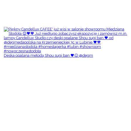
Deska opalana metodą Shou sugi ban 🖤😌 @degm