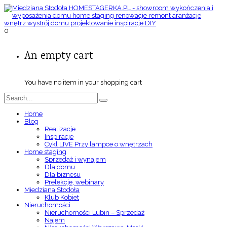
0
An empty cart
You have no item in your shopping cart
Home
Blog
Realizacje
Inspiracje
Cykl LIVE Przy lampce o wnętrzach
Home staging
Sprzedaż i wynajem
Dla domu
Dla biznesu
Prelekcje, webinary
Miedziana Stodoła
Klub Kobiet
Nieruchomości
Nieruchomości Lubin – Sprzedaż
Najem