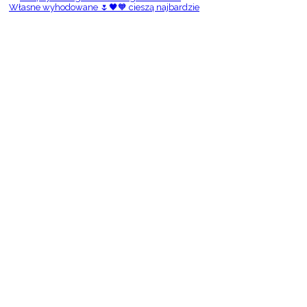
Własne wyhodowane 🌷🖤🧡 cieszą najbardzie