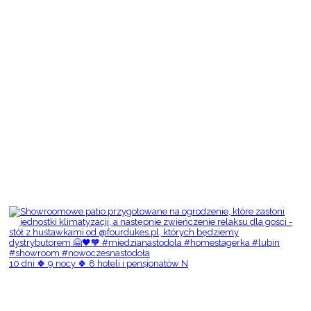
10 dni 🍀 9 nocy 🍀 8 hoteli i pensjonatów N