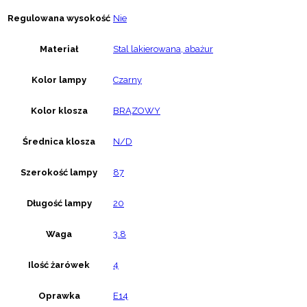
Regulowana wysokość
Nie
Materiał
Stal lakierowana, abażur
Kolor lampy
Czarny
Kolor klosza
BRĄZOWY
Średnica klosza
N/D
Szerokość lampy
87
Długość lampy
20
Waga
3.8
Ilość żarówek
4
Oprawka
E14