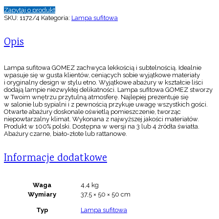
Zapytaj o produkt
SKU:
1172/4
Kategoria:
Lampa sufitowa
Opis
Lampa sufitowa GOMEZ zachwyca lekkością i subtelnością. Idealnie
wpasuje się w gusta klientów, ceniących sobie wyjątkowe materiały
i oryginalny design w stylu etno. Wyjątkowe abażury w kształcie liści
dodają lampie niezwykłej delikatności. Lampa sufitowa GOMEZ stworzy
w Twoim wnętrzu przytulną atmosferę. Najlepiej prezentuje się
w salonie lub sypialni i z pewnością przykuje uwagę wszystkich gości.
Otwarte abażury doskonale oświetlą pomieszczenie, tworząc
niepowtarzalny klimat. Wykonana z najwyższej jakości materiałów.
Produkt w 100% polski. Dostępna w wersji na 3 lub 4 źródła światła.
Abażury czarne, biało-złote lub rattanowe.
Informacje dodatkowe
Waga
4,4 kg
Wymiary
37,5 × 50 × 50 cm
Typ
Lampa sufitowa