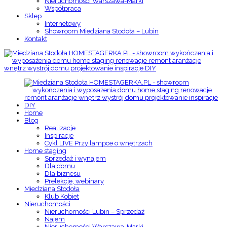
Nieruchomości Warszawa-Marki
Współpraca
Sklep
Internetowy
Showroom Miedziana Stodoła – Lubin
Kontakt
Home
Blog
Realizacje
Inspiracje
Cykl LIVE Przy lampce o wnętrzach
Home staging
Sprzedaż i wynajem
Dla domu
Dla biznesu
Prelekcje, webinary
Miedziana Stodoła
Klub Kobiet
Nieruchomości
Nieruchomości Lubin – Sprzedaż
Najem
Nieruchomości Warszawa-Marki