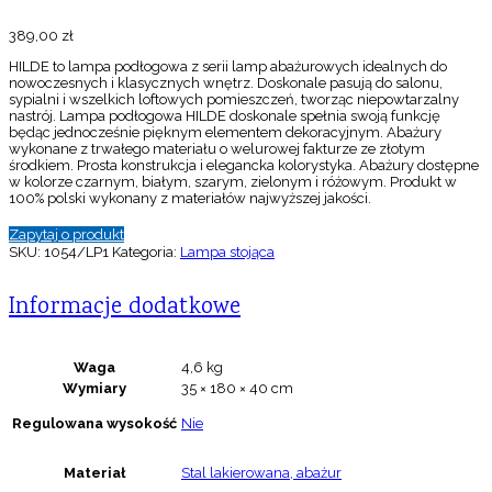
389,00
zł
HILDE to lampa podłogowa z serii lamp abażurowych idealnych do
nowoczesnych i klasycznych wnętrz. Doskonale pasują do salonu,
sypialni i wszelkich loftowych pomieszczeń, tworząc niepowtarzalny
nastrój. Lampa podłogowa HILDE doskonale spełnia swoją funkcję
będąc jednocześnie pięknym elementem dekoracyjnym. Abażury
wykonane z trwałego materiału o welurowej fakturze ze złotym
środkiem. Prosta konstrukcja i elegancka kolorystyka. Abażury dostępne
w kolorze czarnym, białym, szarym, zielonym i różowym. Produkt w
100% polski wykonany z materiałów najwyższej jakości.
Zapytaj o produkt
SKU:
1054/LP1
Kategoria:
Lampa stojąca
Informacje dodatkowe
Waga
4,6 kg
Wymiary
35 × 180 × 40 cm
Regulowana wysokość
Nie
Materiał
Stal lakierowana, abażur