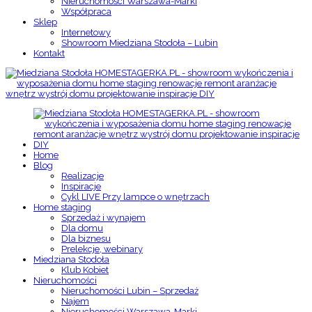
Nieruchomości Warszawa-Marki
Współpraca
Sklep
Internetowy
Showroom Miedziana Stodoła – Lubin
Kontakt
Home
Blog
Realizacje
Inspiracje
Cykl LIVE Przy lampce o wnętrzach
Home staging
Sprzedaż i wynajem
Dla domu
Dla biznesu
Prelekcje, webinary
Miedziana Stodoła
Klub Kobiet
Nieruchomości
Nieruchomości Lubin – Sprzedaż
Najem
Nieruchomości Warszawa-Marki