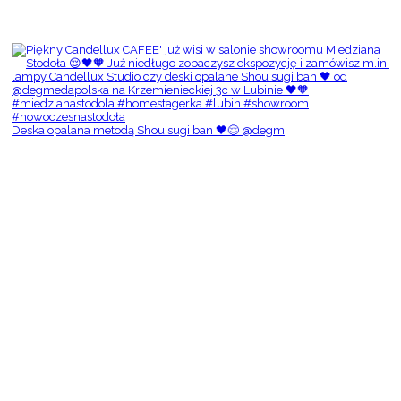
Deska opalana metodą Shou sugi ban 🖤😌 @degm