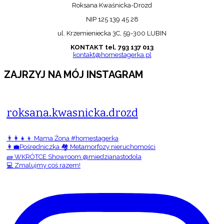
Roksana Kwaśnicka-Drozd
NIP 125 139 45 28
ul. Krzemieniecka 3C, 59-300 LUBIN
KONTAKT tel. 793 137 013
kontakt@homestagerka.pl
ZAJRZYJ NA MÓJ INSTAGRAM
roksana.kwasnicka.drozd
👨‍👩‍👧‍👦 Mama Żona #homestagerka
👩‍💼Pośredniczka 🏘️ Metamorfozy nieruchomości
🧱 WKRÓTCE Showroom @miedzianastodola
💻 Zmalujmy coś razem!