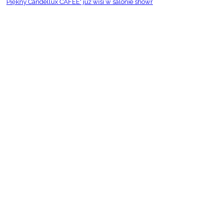
Piękny Candellux CAFEE' już wisi w salonie showr