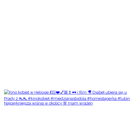
Najpiękniejsza wiśnia w okolicy 🌸 mam wrażen