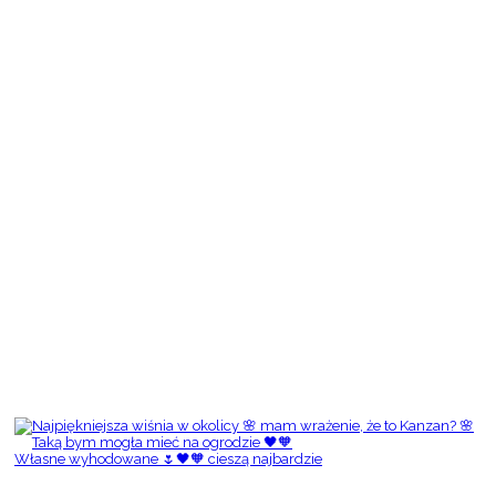
Własne wyhodowane 🌷🖤🧡 cieszą najbardzie