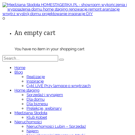
0
An empty cart
You have no item in your shopping cart
Home
Blog
Realizacje
Inspiracje
Cykl LIVE Przy lampce o wnętrzach
Home staging
Sprzedaż i wynajem
Dla domu
Dla biznesu
Prelekcje, webinary
Miedziana Stodoła
Klub Kobiet
Nieruchomości
Nieruchomości Lubin – Sprzedaż
Najem