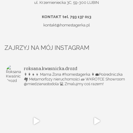
ul. Krzemieniecka 3C, 59-300 LUBIN
KONTAKT tel. 793 137 013
kontakt@homestagerka.pl
ZAJRZYJ NA MÓJ INSTAGRAM
roksana.kwasnicka.drozd
👨‍👩‍👧‍👦 Mama Żona #homestagerka
👩‍💼Pośredniczka
🏘️ Metamorfozy nieruchomości
🧱 WKRÓTCE Showroom
@miedzianastodola
💻 Zmalujmy coś razem!