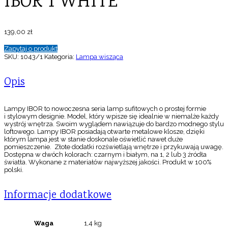
IBOR 1 WHITE
139,00
zł
Zapytaj o produkt
SKU:
1043/1
Kategoria:
Lampa wisząca
Opis
Lampy IBOR to nowoczesna seria lamp sufitowych o prostej formie
i stylowym designie. Model, który wpisze się idealnie w niemalże każdy
wystrój wnętrza. Swoim wyglądem nawiązuje do bardzo modnego stylu
loftowego. Lampy IBOR posiadają otwarte metalowe klosze, dzięki
którym lampa jest w stanie doskonale oświetlić nawet duże
pomieszczenie. Złote dodatki rozświetlają wnętrze i przykuwają uwagę.
Dostępna w dwóch kolorach: czarnym i białym, na 1, 2 lub 3 źródła
światła. Wykonane z materiałów najwyższej jakości. Produkt w 100%
polski.
Informacje dodatkowe
Waga
1,4 kg