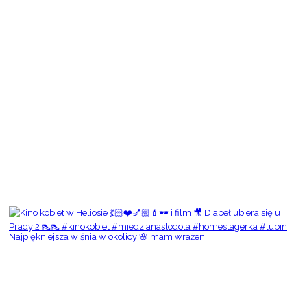
Najpiękniejsza wiśnia w okolicy 🌸 mam wrażen