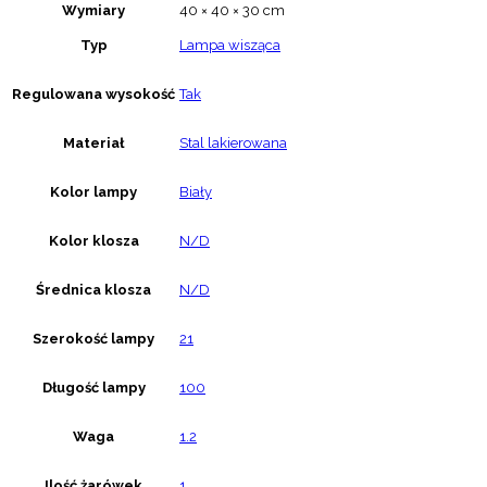
Wymiary
40 × 40 × 30 cm
Typ
Lampa wisząca
Regulowana wysokość
Tak
Materiał
Stal lakierowana
Kolor lampy
Biały
Kolor klosza
N/D
Średnica klosza
N/D
Szerokość lampy
21
Długość lampy
100
Waga
1.2
Ilość żarówek
1