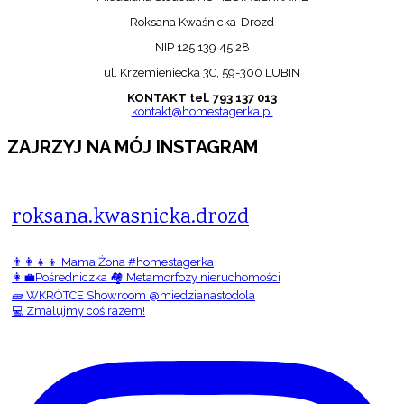
Roksana Kwaśnicka-Drozd
NIP 125 139 45 28
ul. Krzemieniecka 3C, 59-300 LUBIN
KONTAKT tel. 793 137 013
kontakt@homestagerka.pl
ZAJRZYJ NA MÓJ INSTAGRAM
roksana.kwasnicka.drozd
👨‍👩‍👧‍👦 Mama Żona #homestagerka
👩‍💼Pośredniczka 🏘️ Metamorfozy nieruchomości
🧱 WKRÓTCE Showroom @miedzianastodola
💻 Zmalujmy coś razem!