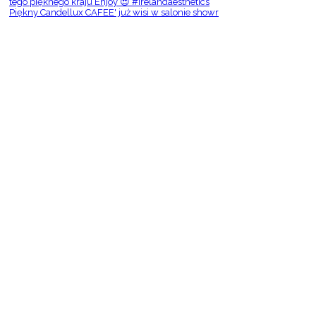
Piękny Candellux CAFEE' już wisi w salonie showr