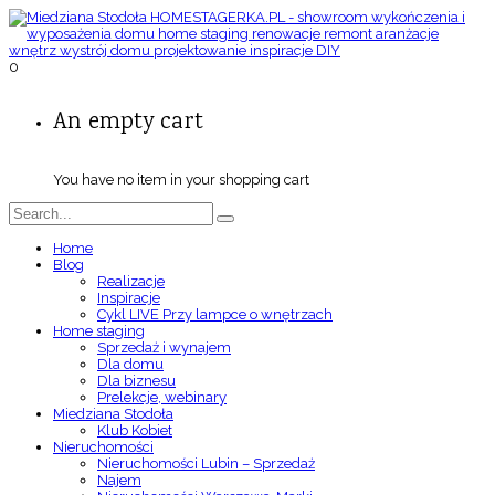
0
An empty cart
You have no item in your shopping cart
Home
Blog
Realizacje
Inspiracje
Cykl LIVE Przy lampce o wnętrzach
Home staging
Sprzedaż i wynajem
Dla domu
Dla biznesu
Prelekcje, webinary
Miedziana Stodoła
Klub Kobiet
Nieruchomości
Nieruchomości Lubin – Sprzedaż
Najem