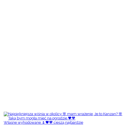
Własne wyhodowane 🌷🖤🧡 cieszą najbardzie