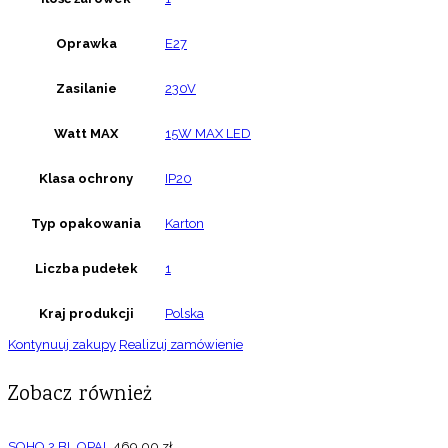
Oprawka
E27
Zasilanie
230V
Watt MAX
15W MAX LED
Klasa ochrony
IP20
Typ opakowania
Karton
Liczba pudełek
1
Kraj produkcji
Polska
Kontynuuj zakupy
Realizuj zamówienie
Zobacz również
SOHO 2 BL OPAL
469,00
zł