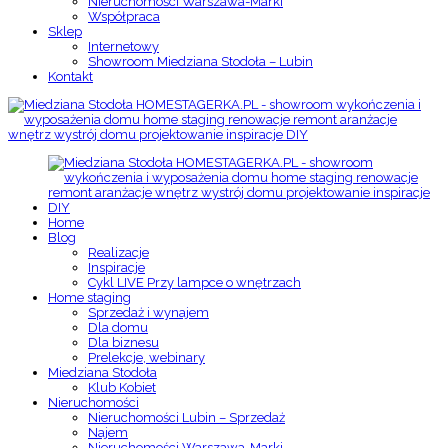
Nieruchomości Warszawa-Marki
Współpraca
Sklep
Internetowy
Showroom Miedziana Stodoła – Lubin
Kontakt
Home
Blog
Realizacje
Inspiracje
Cykl LIVE Przy lampce o wnętrzach
Home staging
Sprzedaż i wynajem
Dla domu
Dla biznesu
Prelekcje, webinary
Miedziana Stodoła
Klub Kobiet
Nieruchomości
Nieruchomości Lubin – Sprzedaż
Najem
Nieruchomości Warszawa-Marki