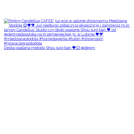
Deska opalana metodą Shou sugi ban 🖤😌 @degm