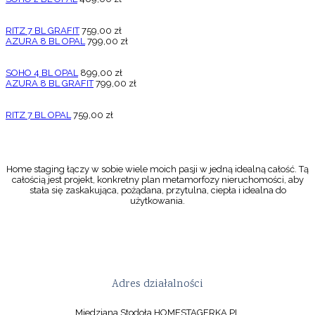
RITZ 7 BL GRAFIT
759,00
zł
AZURA 8 BL OPAL
799,00
zł
SOHO 4 BL OPAL
899,00
zł
AZURA 8 BL GRAFIT
799,00
zł
RITZ 7 BL OPAL
759,00
zł
Home staging łączy w sobie wiele moich pasji w jedną idealną całość. Tą
całością jest projekt, konkretny plan metamorfozy nieruchomości, aby
stała się zaskakująca, pożądana, przytulna, ciepła i idealna do
użytkowania.
Adres działalności
Miedziana Stodoła HOMESTAGERKA.PL