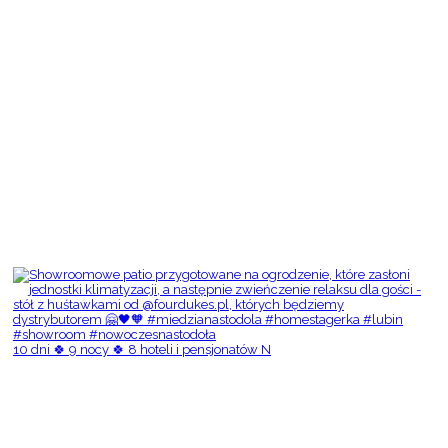
10 dni 🍀 9 nocy 🍀 8 hoteli i pensjonatów N