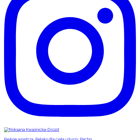
Piękne wnętrza. Relaks dla ciała i duszy. Pachn