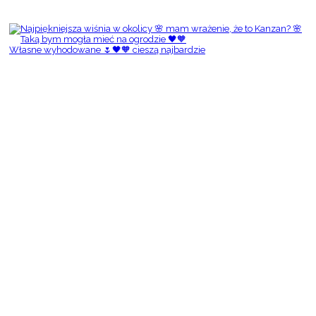
Własne wyhodowane 🌷🖤🧡 cieszą najbardzie