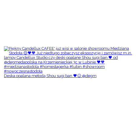
Deska opalana metodą Shou sugi ban 🖤😌 @degm