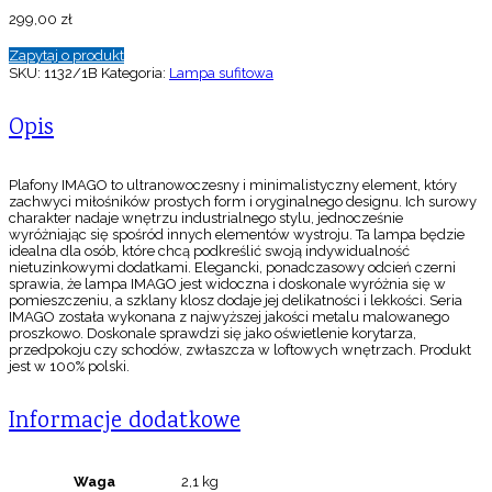
299,00
zł
Zapytaj o produkt
SKU:
1132/1B
Kategoria:
Lampa sufitowa
Opis
Plafony IMAGO to ultranowoczesny i minimalistyczny element, który
zachwyci miłośników prostych form i oryginalnego designu. Ich surowy
charakter nadaje wnętrzu industrialnego stylu, jednocześnie
wyróżniając się spośród innych elementów wystroju. Ta lampa będzie
idealna dla osób, które chcą podkreślić swoją indywidualność
nietuzinkowymi dodatkami. Elegancki, ponadczasowy odcień czerni
sprawia, że lampa IMAGO jest widoczna i doskonale wyróżnia się w
pomieszczeniu, a szklany klosz dodaje jej delikatności i lekkości. Seria
IMAGO została wykonana z najwyższej jakości metalu malowanego
proszkowo. Doskonale sprawdzi się jako oświetlenie korytarza,
przedpokoju czy schodów, zwłaszcza w loftowych wnętrzach. Produkt
jest w 100% polski.
Informacje dodatkowe
Waga
2,1 kg