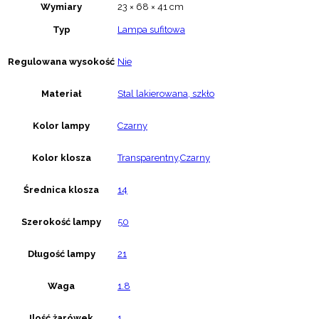
Wymiary
23 × 68 × 41 cm
Typ
Lampa sufitowa
Regulowana wysokość
Nie
Materiał
Stal lakierowana, szkło
Kolor lampy
Czarny
Kolor klosza
Transparentny,Czarny
Średnica klosza
14
Szerokość lampy
50
Długość lampy
21
Waga
1.8
Ilość żarówek
1