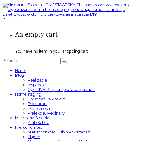
0
An empty cart
You have no item in your shopping cart
Home
Blog
Realizacje
Inspiracje
Cykl LIVE Przy lampce o wnętrzach
Home staging
Sprzedaż i wynajem
Dla domu
Dla biznesu
Prelekcje, webinary
Miedziana Stodoła
Klub Kobiet
Nieruchomości
Nieruchomości Lubin – Sprzedaż
Najem