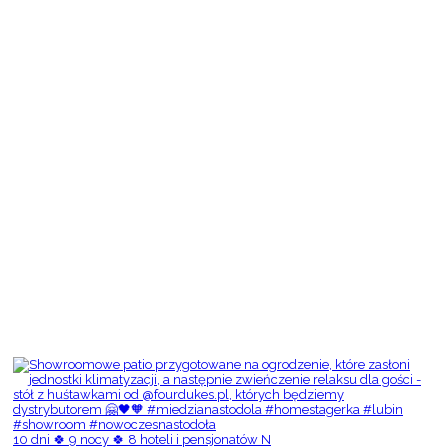
10 dni 🍀 9 nocy 🍀 8 hoteli i pensjonatów N