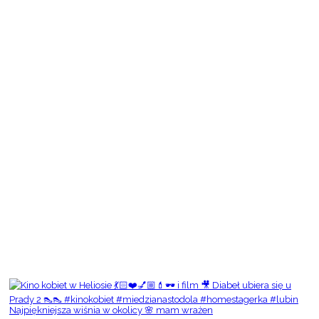
Najpiękniejsza wiśnia w okolicy 🌸 mam wrażen