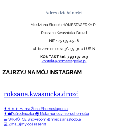
Adres działalności
Miedziana Stodoła HOMESTAGERKA.PL
Roksana Kwaśnicka-Drozd
NIP 125 139 45 28
ul. Krzemieniecka 3C, 59-300 LUBIN
KONTAKT tel. 793 137 013
kontakt@homestagerka.pl
ZAJRZYJ NA MÓJ INSTAGRAM
roksana.kwasnicka.drozd
👨‍👩‍👧‍👦 Mama Żona #homestagerka
👩‍💼Pośredniczka 🏘️ Metamorfozy nieruchomości
🧱 WKRÓTCE Showroom @miedzianastodola
💻 Zmalujmy coś razem!