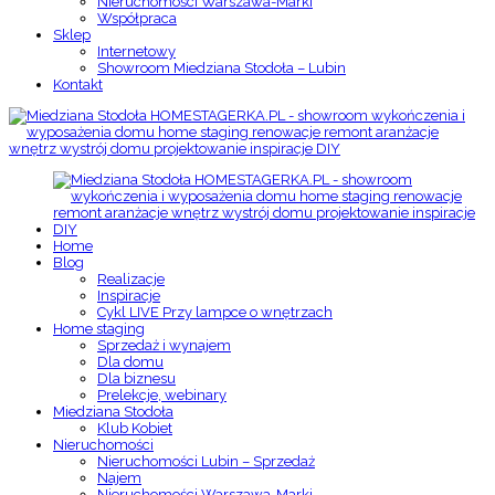
Nieruchomości Warszawa-Marki
Współpraca
Sklep
Internetowy
Showroom Miedziana Stodoła – Lubin
Kontakt
Home
Blog
Realizacje
Inspiracje
Cykl LIVE Przy lampce o wnętrzach
Home staging
Sprzedaż i wynajem
Dla domu
Dla biznesu
Prelekcje, webinary
Miedziana Stodoła
Klub Kobiet
Nieruchomości
Nieruchomości Lubin – Sprzedaż
Najem
Nieruchomości Warszawa-Marki