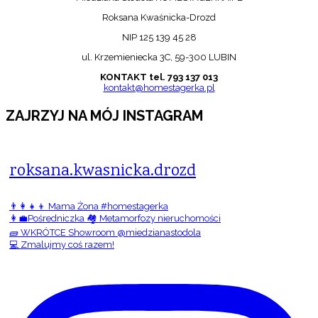
Roksana Kwaśnicka-Drozd
NIP 125 139 45 28
ul. Krzemieniecka 3C, 59-300 LUBIN
KONTAKT tel. 793 137 013
kontakt@homestagerka.pl
ZAJRZYJ NA MÓJ INSTAGRAM
roksana.kwasnicka.drozd
👨‍👩‍👧‍👦 Mama Żona #homestagerka
👩‍💼Pośredniczka 🏘️ Metamorfozy nieruchomości
🧱 WKRÓTCE Showroom @miedzianastodola
💻 Zmalujmy coś razem!