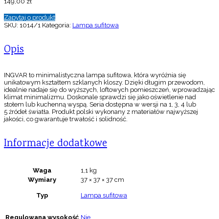
149,00
zł
Zapytaj o produkt
SKU:
1014/1
Kategoria:
Lampa sufitowa
Opis
INGVAR to minimalistyczna lampa sufitowa, która wyróżnia się
unikatowym kształtem szklanych kloszy. Dzięki długim przewodom,
idealnie nadaje się do wyższych, loftowych pomieszczeń, wprowadzając
klimat minimalizmu. Doskonale sprawdzi się jako oświetlenie nad
stołem lub kuchenną wyspą. Seria dostępna w wersji na 1, 3, 4 lub
5 źródeł światła. Produkt polski wykonany z materiałów najwyższej
jakości, co gwarantuje trwałość i solidność.
Informacje dodatkowe
Waga
1,1 kg
Wymiary
37 × 37 × 37 cm
Typ
Lampa sufitowa
Regulowana wysokość
Nie