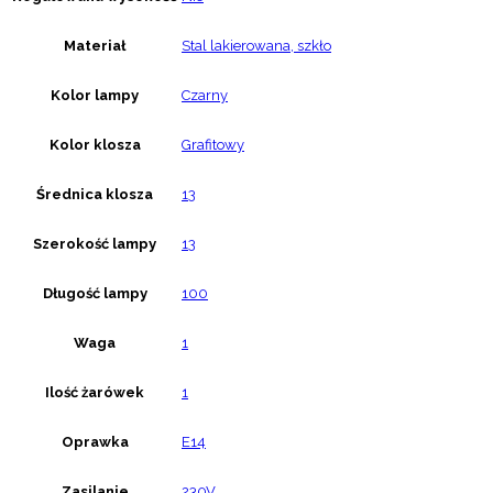
Materiał
Stal lakierowana, szkło
Kolor lampy
Czarny
Kolor klosza
Grafitowy
Średnica klosza
13
Szerokość lampy
13
Długość lampy
100
Waga
1
Ilość żarówek
1
Oprawka
E14
Zasilanie
230V