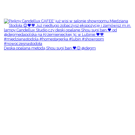
Deska opalana metodą Shou sugi ban 🖤😌 @degm