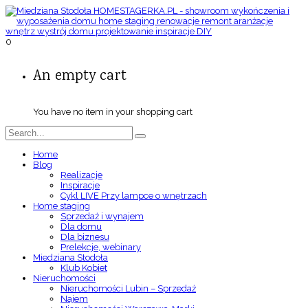
0
An empty cart
You have no item in your shopping cart
Home
Blog
Realizacje
Inspiracje
Cykl LIVE Przy lampce o wnętrzach
Home staging
Sprzedaż i wynajem
Dla domu
Dla biznesu
Prelekcje, webinary
Miedziana Stodoła
Klub Kobiet
Nieruchomości
Nieruchomości Lubin – Sprzedaż
Najem