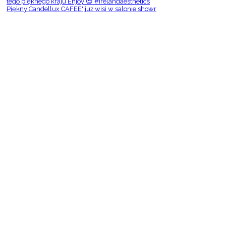
Piękny Candellux CAFEE' już wisi w salonie showr