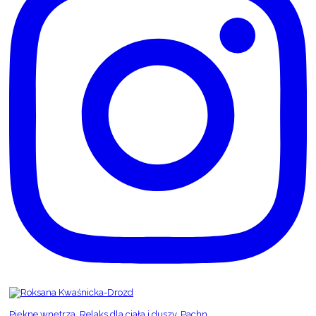
Piękne wnętrza. Relaks dla ciała i duszy. Pachn