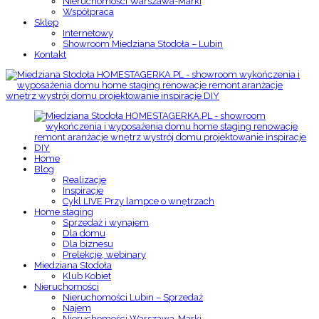
Nieruchomości Warszawa-Marki
Współpraca
Sklep
Internetowy
Showroom Miedziana Stodoła – Lubin
Kontakt
Home
Blog
Realizacje
Inspiracje
Cykl LIVE Przy lampce o wnętrzach
Home staging
Sprzedaż i wynajem
Dla domu
Dla biznesu
Prelekcje, webinary
Miedziana Stodoła
Klub Kobiet
Nieruchomości
Nieruchomości Lubin – Sprzedaż
Najem
Nieruchomości Warszawa-Marki