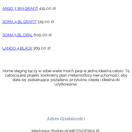
ARGO 3 WH GRAFIT
419,00
zł
SOMA 4 BL GRAFIT
519,00
zł
SOMA 5 BL OPAL
609,00
zł
LANDO 4 BLACK
369,00
zł
Home staging łączy w sobie wiele moich pasji w jedną idealną całość. Tą
całością jest projekt, konkretny plan metamorfozy nieruchomości, aby
stała się zaskakująca, pożądana, przytulna, ciepła i idealna do
użytkowania.
Adres działalności
Miedziana Stodoła HOMESTAGERKA.PL