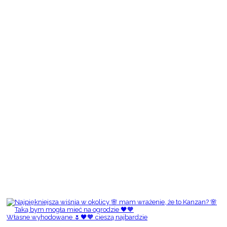
Własne wyhodowane 🌷🖤🧡 cieszą najbardzie