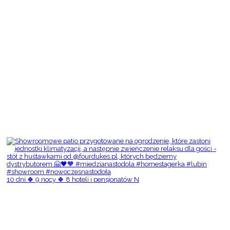
10 dni 🍀 9 nocy 🍀 8 hoteli i pensjonatów N