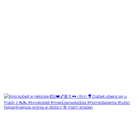
Najpiękniejsza wiśnia w okolicy 🌸 mam wrażen