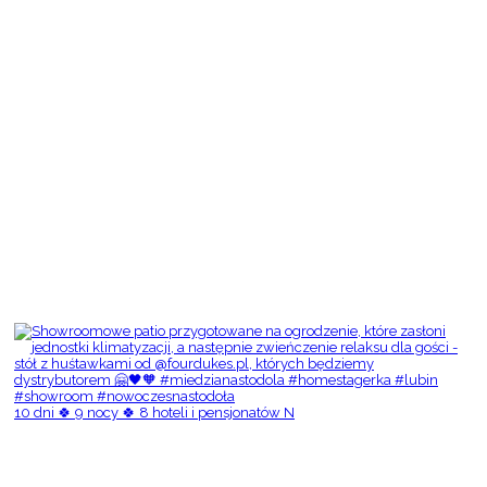
10 dni 🍀 9 nocy 🍀 8 hoteli i pensjonatów N