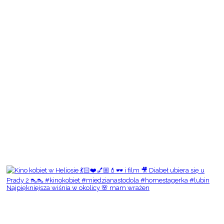
Najpiękniejsza wiśnia w okolicy 🌸 mam wrażen