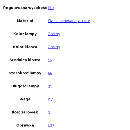
Regulowana wysokość
Nie
Materiał
Stal lakierowana, abażur
Kolor lampy
Czarny
Kolor klosza
Czarny
Średnica klosza
15
Szerokość lampy
55
Długość lampy
31
Waga
2.7
Ilość żarówek
3
Oprawka
E27