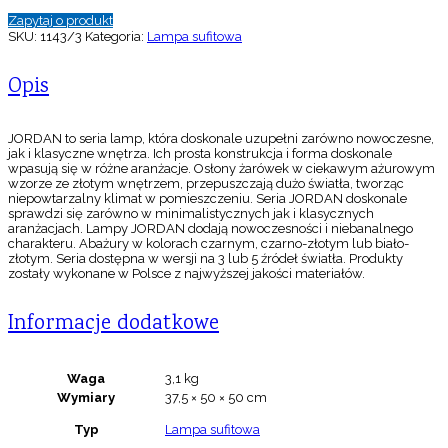
Zapytaj o produkt
SKU:
1143/3
Kategoria:
Lampa sufitowa
Opis
JORDAN to seria lamp, która doskonale uzupełni zarówno nowoczesne,
jak i klasyczne wnętrza. Ich prosta konstrukcja i forma doskonale
wpasują się w różne aranżacje. Osłony żarówek w ciekawym ażurowym
wzorze ze złotym wnętrzem, przepuszczają dużo światła, tworząc
niepowtarzalny klimat w pomieszczeniu. Seria JORDAN doskonale
sprawdzi się zarówno w minimalistycznych jak i klasycznych
aranżacjach. Lampy JORDAN dodają nowoczesności i niebanalnego
charakteru. Abażury w kolorach czarnym, czarno-złotym lub biało-
złotym. Seria dostępna w wersji na 3 lub 5 źródeł światła. Produkty
zostały wykonane w Polsce z najwyższej jakości materiałów.
Informacje dodatkowe
Waga
3,1 kg
Wymiary
37,5 × 50 × 50 cm
Typ
Lampa sufitowa