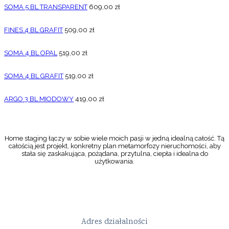
SOMA 5 BL TRANSPARENT
609,00
zł
FINES 4 BL GRAFIT
509,00
zł
SOMA 4 BL OPAL
519,00
zł
SOMA 4 BL GRAFIT
519,00
zł
ARGO 3 BL MIODOWY
419,00
zł
Home staging łączy w sobie wiele moich pasji w jedną idealną całość. Tą
całością jest projekt, konkretny plan metamorfozy nieruchomości, aby
stała się zaskakująca, pożądana, przytulna, ciepła i idealna do
użytkowania.
Adres działalności