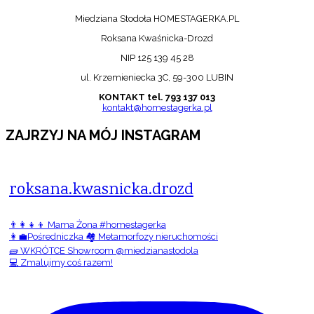
Miedziana Stodoła HOMESTAGERKA.PL
Roksana Kwaśnicka-Drozd
NIP 125 139 45 28
ul. Krzemieniecka 3C, 59-300 LUBIN
KONTAKT tel. 793 137 013
kontakt@homestagerka.pl
ZAJRZYJ NA MÓJ INSTAGRAM
roksana.kwasnicka.drozd
👨‍👩‍👧‍👦 Mama Żona #homestagerka
👩‍💼Pośredniczka 🏘️ Metamorfozy nieruchomości
🧱 WKRÓTCE Showroom @miedzianastodola
💻 Zmalujmy coś razem!