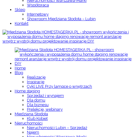
Nieruchomości Warszawa-Marki
Współpraca
Sklep
Internetowy
Showroom Miedziana Stodoła – Lubin
Kontakt
Home
Blog
Realizacje
Inspiracje
Cykl LIVE Przy lampce o wnętrzach
Home staging
Sprzedaż i wynajem
Dla domu
Dla biznesu
Prelekcje, webinary
Miedziana Stodoła
Klub Kobiet
Nieruchomości
Nieruchomości Lubin – Sprzedaż
Najem
Nieruchomości Warszawa-Marki