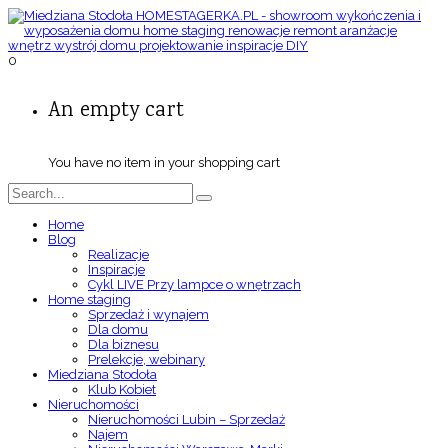
0
An empty cart
You have no item in your shopping cart
Home
Blog
Realizacje
Inspiracje
Cykl LIVE Przy lampce o wnętrzach
Home staging
Sprzedaż i wynajem
Dla domu
Dla biznesu
Prelekcje, webinary
Miedziana Stodoła
Klub Kobiet
Nieruchomości
Nieruchomości Lubin – Sprzedaż
Najem