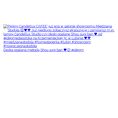
Deska opalana metodą Shou sugi ban 🖤😌 @degm