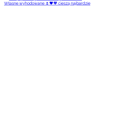
Własne wyhodowane 🌷🖤🧡 cieszą najbardzie