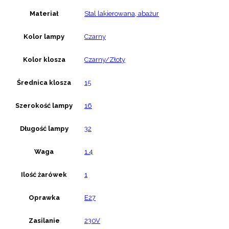
Materiał
Stal lakierowana, abażur
Kolor lampy
Czarny
Kolor klosza
Czarny/Złoty
Średnica klosza
15
Szerokość lampy
16
Długość lampy
32
Waga
1.4
Ilość żarówek
1
Oprawka
E27
Zasilanie
230V