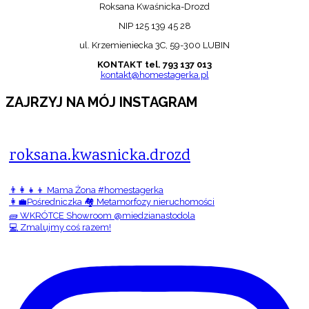
Roksana Kwaśnicka-Drozd
NIP 125 139 45 28
ul. Krzemieniecka 3C, 59-300 LUBIN
KONTAKT tel. 793 137 013
kontakt@homestagerka.pl
ZAJRZYJ NA MÓJ INSTAGRAM
roksana.kwasnicka.drozd
👨‍👩‍👧‍👦 Mama Żona #homestagerka
👩‍💼Pośredniczka 🏘️ Metamorfozy nieruchomości
🧱 WKRÓTCE Showroom @miedzianastodola
💻 Zmalujmy coś razem!