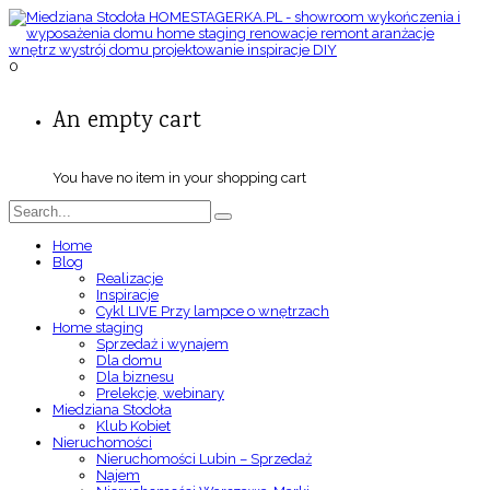
0
An empty cart
You have no item in your shopping cart
Home
Blog
Realizacje
Inspiracje
Cykl LIVE Przy lampce o wnętrzach
Home staging
Sprzedaż i wynajem
Dla domu
Dla biznesu
Prelekcje, webinary
Miedziana Stodoła
Klub Kobiet
Nieruchomości
Nieruchomości Lubin – Sprzedaż
Najem