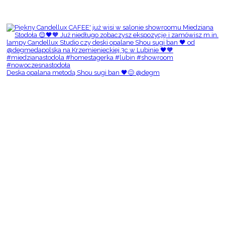
Deska opalana metodą Shou sugi ban 🖤😌 @degm