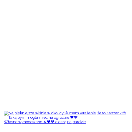
Własne wyhodowane 🌷🖤🧡 cieszą najbardzie