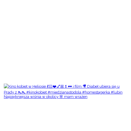
Najpiękniejsza wiśnia w okolicy 🌸 mam wrażen