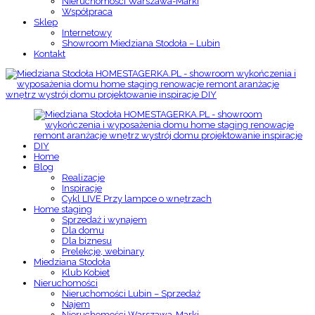
Nieruchomości Warszawa-Marki
Współpraca
Sklep
Internetowy
Showroom Miedziana Stodoła – Lubin
Kontakt
Home
Blog
Realizacje
Inspiracje
Cykl LIVE Przy lampce o wnętrzach
Home staging
Sprzedaż i wynajem
Dla domu
Dla biznesu
Prelekcje, webinary
Miedziana Stodoła
Klub Kobiet
Nieruchomości
Nieruchomości Lubin – Sprzedaż
Najem
Nieruchomości Warszawa-Marki