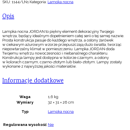
SKU:
1144/LN1
Kategoria:
Lampka nocna
Opis
Lampka nocna JORDAN to piękny element dekoracyjny Twojego
wnętrza, będący idealnym dopełnieniem całej serii o tej samej nazwie.
Prosta konstrukcja pasuje do każdego wnętrza, a osłony żarówek
w ciekawym ażurowym wzorze przepuszczają dużo światła, tworząc
niepowtarzalny klimat w pomieszczeniu. Lampka JORDAN doda
Twojemu wnętrzu nowoczesności i niebanalnego charakteru.
Konstrukcja lampy jest dostępna w kolorze czarnym, a osłony
w kolorach czarnym, czarno-złotym lub biało-złotym. Lampy zostały
wykonane z najwyższej jakości materiałów.
Informacje dodatkowe
Waga
1,6 kg
Wymiary
32 × 31 × 26 cm
Typ
Lampka nocna
Regulowana wysokość
Nie