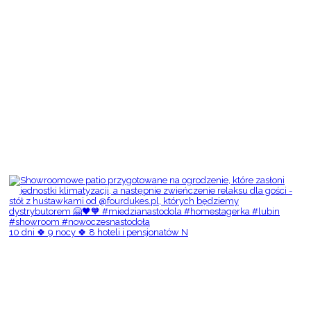
10 dni 🍀 9 nocy 🍀 8 hoteli i pensjonatów N