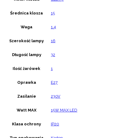
Średnica klosza
15
Waga
1.4
Szerokość lampy
16
Długość lampy
32
Ilość żarówek
1
Oprawka
E27
Zasilanie
230V
Watt MAX
15W MAX LED
Klasa ochrony
IP20
Typ opakowania
Karton