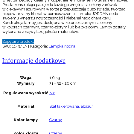
wnętrza, będący idealnym dopełnieniem całej serii o tej samej nazwie.
Prosta konstrukcja pasuje do każdego wnętrza, a osłony żarówek
w ciekawym ażurowym wzorze przepuszczają dużo światła, tworząc
niepowtarzalny klimat w pomieszczeniu. Lampka JORDAN doda
Twojemu wnętrzu nowoczesności i niebanalnego charakteru.
Konstrukcja lampy jest dostępna w kolorze czarnym, a osłony
w kolorach czarnym, czarno-złotym lub biało-złotym. Lampy zostały
wykonane z najwyższej jakości materiałów.
Zapytaj o produkt
SKU:
1143/LN1
Kategoria:
Lampka nocna
Informacje dodatkowe
Waga
1,6 kg
Wymiary
31 × 32 × 26 cm
Regulowana wysokość
Nie
Materiał
Stal lakierowana, abażur
Kolor lampy
Czarny
Kolor klosza
Czarny