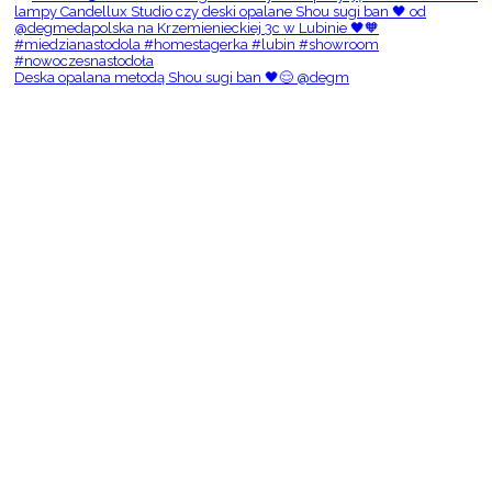
Deska opalana metodą Shou sugi ban 🖤😌 @degm