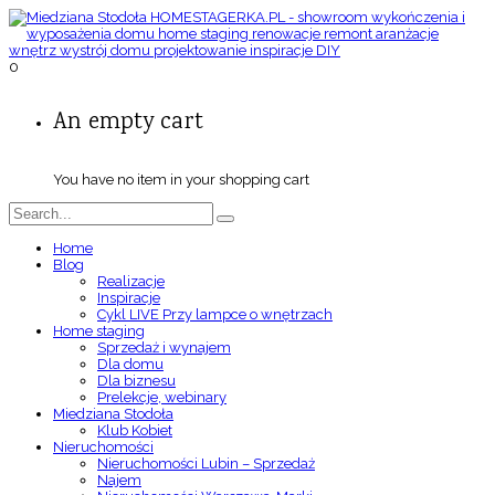
0
An empty cart
You have no item in your shopping cart
Home
Blog
Realizacje
Inspiracje
Cykl LIVE Przy lampce o wnętrzach
Home staging
Sprzedaż i wynajem
Dla domu
Dla biznesu
Prelekcje, webinary
Miedziana Stodoła
Klub Kobiet
Nieruchomości
Nieruchomości Lubin – Sprzedaż
Najem