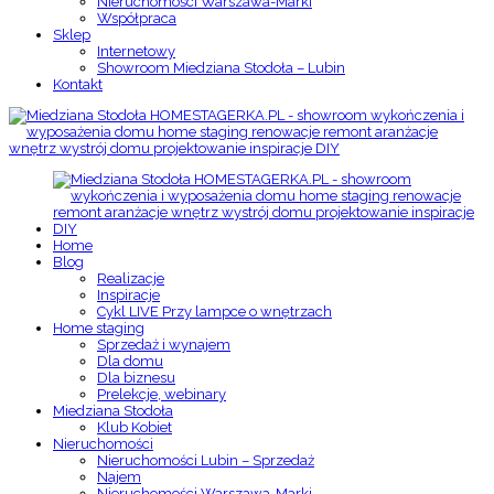
Nieruchomości Warszawa-Marki
Współpraca
Sklep
Internetowy
Showroom Miedziana Stodoła – Lubin
Kontakt
Home
Blog
Realizacje
Inspiracje
Cykl LIVE Przy lampce o wnętrzach
Home staging
Sprzedaż i wynajem
Dla domu
Dla biznesu
Prelekcje, webinary
Miedziana Stodoła
Klub Kobiet
Nieruchomości
Nieruchomości Lubin – Sprzedaż
Najem
Nieruchomości Warszawa-Marki