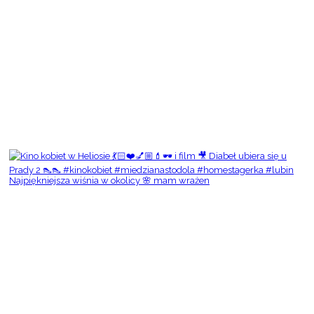
Najpiękniejsza wiśnia w okolicy 🌸 mam wrażen