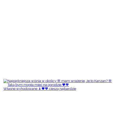
Własne wyhodowane 🌷🖤🧡 cieszą najbardzie