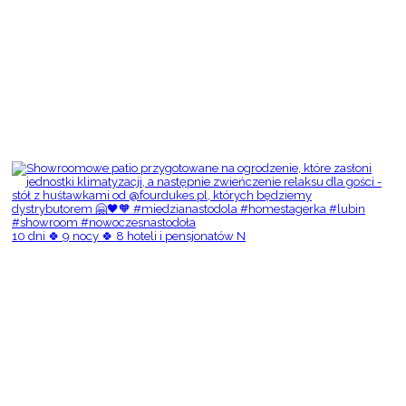
10 dni 🍀 9 nocy 🍀 8 hoteli i pensjonatów N