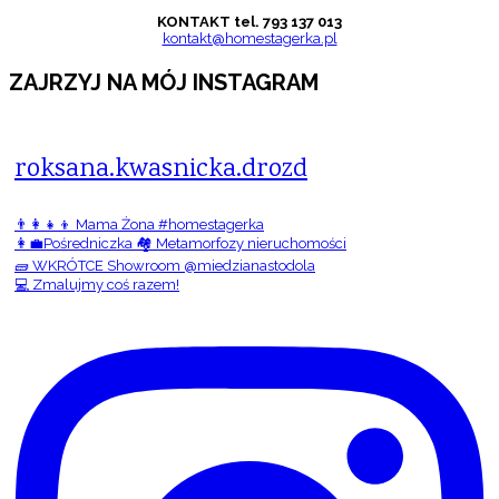
KONTAKT tel. 793 137 013
kontakt@homestagerka.pl
ZAJRZYJ NA MÓJ INSTAGRAM
roksana.kwasnicka.drozd
👨‍👩‍👧‍👦 Mama Żona #homestagerka
👩‍💼Pośredniczka 🏘️ Metamorfozy nieruchomości
🧱 WKRÓTCE Showroom @miedzianastodola
💻 Zmalujmy coś razem!