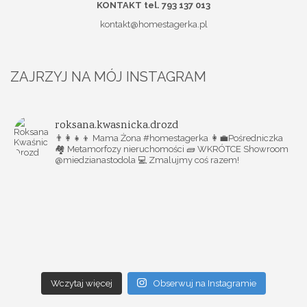
KONTAKT tel. 793 137 013
kontakt@homestagerka.pl
ZAJRZYJ NA MÓJ INSTAGRAM
roksana.kwasnicka.drozd
👨‍👩‍👧‍👦 Mama Żona #homestagerka
👩‍💼Pośredniczka
🏘️ Metamorfozy nieruchomości
🧱 WKRÓTCE Showroom
@miedzianastodola
💻 Zmalujmy coś razem!
Wczytaj więcej
Obserwuj na Instagramie