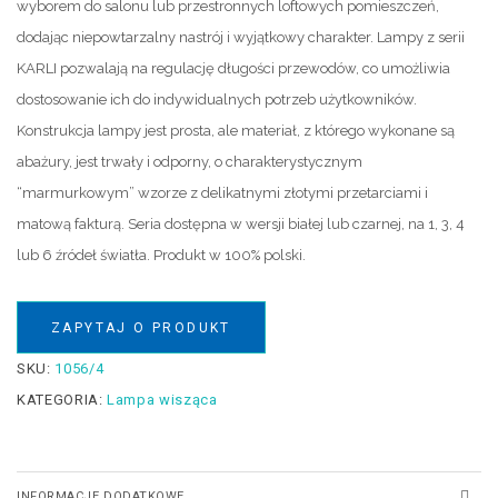
wyborem do salonu lub przestronnych loftowych pomieszczeń,
dodając niepowtarzalny nastrój i wyjątkowy charakter. Lampy z serii
KARLI pozwalają na regulację długości przewodów, co umożliwia
dostosowanie ich do indywidualnych potrzeb użytkowników.
Konstrukcja lampy jest prosta, ale materiał, z którego wykonane są
abażury, jest trwały i odporny, o charakterystycznym
“marmurkowym” wzorze z delikatnymi złotymi przetarciami i
matową fakturą. Seria dostępna w wersji białej lub czarnej, na 1, 3, 4
lub 6 źródeł światła. Produkt w 100% polski.
ZAPYTAJ O PRODUKT
SKU:
1056/4
KATEGORIA:
Lampa wisząca
INFORMACJE DODATKOWE