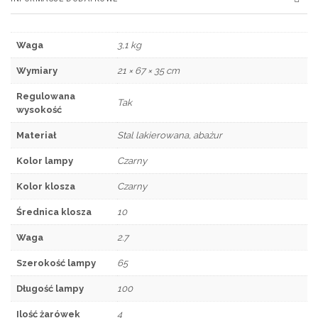
Waga
3,1 kg
Wymiary
21 × 67 × 35 cm
Regulowana
Tak
wysokość
Materiał
Stal lakierowana, abażur
Kolor lampy
Czarny
Kolor klosza
Czarny
Średnica klosza
10
Waga
2.7
Szerokość lampy
65
Długość lampy
100
Ilość żarówek
4