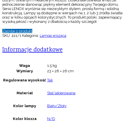
dużym, otwartym metalowym kloszu. Doskonale oświetla wnętrze,
jednocześnie stanowiąc piękny element dekoracyjny Twojego domu.
Seria LENOX wyróżnia się niezwykłym stylem, prostą formą i solidną
konstrukcją. Lampy są dostępne w wersjach na 1, 2 lub 3 źródła światła
oraz w kilku opcjach kolorystycznych. To produkt polski, zapewniający
wysoką jakość i wykonany z dbałością o każdy szczegół.
Zapytaj o produkt
SKU:
411/1
Kategoria:
Lampa wisząca
Informacje dodatkowe
Waga
1,5 kg
Wymiary
23 × 28 × 26 cm
Regulowana wysokość
Tak
Materiał
Stal lakierowana
Kolor lampy
Biały/Złoty
Kolor klosza
N/D