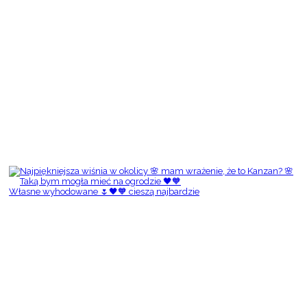
Własne wyhodowane 🌷🖤🧡 cieszą najbardzie