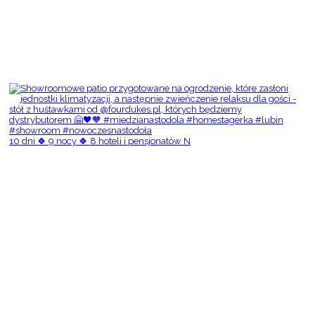
10 dni 🍀 9 nocy 🍀 8 hoteli i pensjonatów N