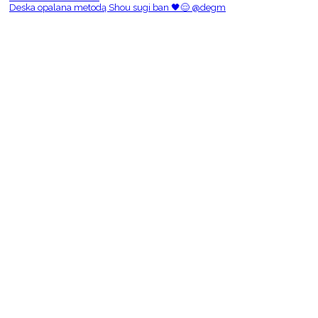
Deska opalana metodą Shou sugi ban 🖤😌 @degm