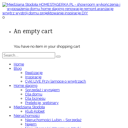
0
An empty cart
You have no item in your shopping cart
Home
Blog
Realizacje
Inspiracje
Cykl LIVE Przy lampce o wnętrzach
Home staging
Sprzedaż i wynajem
Dla domu
Dla biznesu
Prelekcje, webinary
Miedziana Stodoła
Klub Kobiet
Nieruchomości
Nieruchomości Lubin – Sprzedaż
Najem