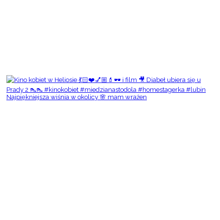
Najpiękniejsza wiśnia w okolicy 🌸 mam wrażen