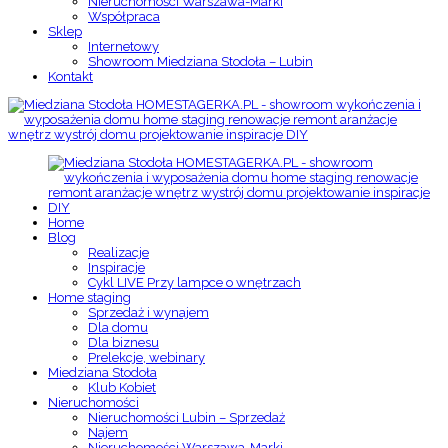
Nieruchomości Warszawa-Marki
Współpraca
Sklep
Internetowy
Showroom Miedziana Stodoła – Lubin
Kontakt
Home
Blog
Realizacje
Inspiracje
Cykl LIVE Przy lampce o wnętrzach
Home staging
Sprzedaż i wynajem
Dla domu
Dla biznesu
Prelekcje, webinary
Miedziana Stodoła
Klub Kobiet
Nieruchomości
Nieruchomości Lubin – Sprzedaż
Najem
Nieruchomości Warszawa-Marki