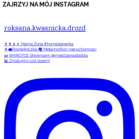
ZAJRZYJ NA MÓJ INSTAGRAM
roksana.kwasnicka.drozd
👨‍👩‍👧‍👦 Mama Żona #homestagerka
👩‍💼Pośredniczka 🏘️ Metamorfozy nieruchomości
🧱 WKRÓTCE Showroom @miedzianastodola
💻 Zmalujmy coś razem!