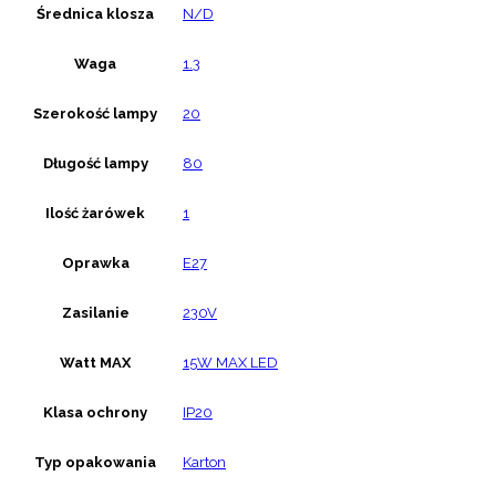
Średnica klosza
N/D
Waga
1.3
Szerokość lampy
20
Długość lampy
80
Ilość żarówek
1
Oprawka
E27
Zasilanie
230V
Watt MAX
15W MAX LED
Klasa ochrony
IP20
Typ opakowania
Karton