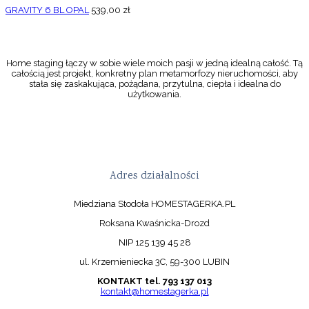
GRAVITY 6 BL OPAL
539,00
zł
Home staging łączy w sobie wiele moich pasji w jedną idealną całość. Tą
całością jest projekt, konkretny plan metamorfozy nieruchomości, aby
stała się zaskakująca, pożądana, przytulna, ciepła i idealna do
użytkowania.
Adres działalności
Miedziana Stodoła HOMESTAGERKA.PL
Roksana Kwaśnicka-Drozd
NIP 125 139 45 28
ul. Krzemieniecka 3C, 59-300 LUBIN
KONTAKT tel. 793 137 013
kontakt@homestagerka.pl