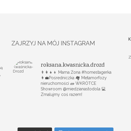
K
ZAJRZYJ NA MÓJ INSTAGRAM
Z
roksana.kwasnicka.drozd
ną
👨‍👩‍👧‍👦 Mama Żona #homestagerka
y
👩‍💼Pośredniczka 🏘️ Metamorfozy
nieruchomości
🧱 WKRÓTCE
Showroom @miedzianastodola
💻
Zmalujmy coś razem!