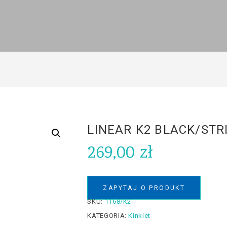
LINEAR K2 BLACK/STR
269,00
zł
ZAPYTAJ O PRODUKT
SKU:
1168/K2
KATEGORIA:
Kinkiet