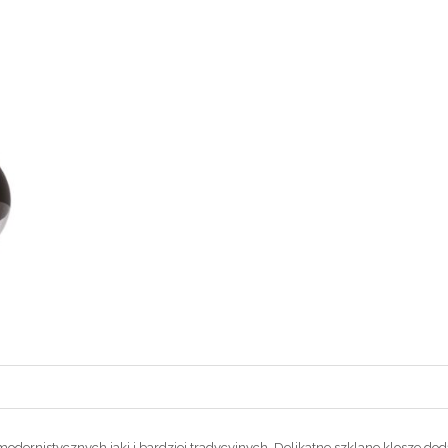
dernistycznych jaki i bardziej tradycyjnych. Delikatne szklane klosze dod