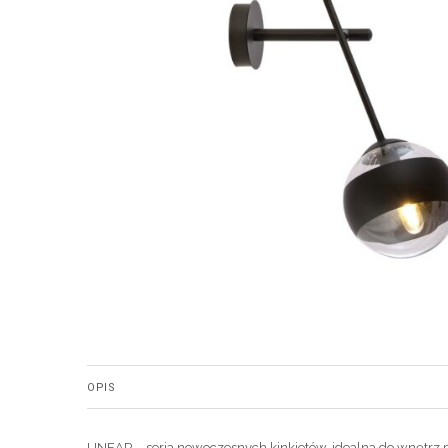
OPIS
LINEAR – seria nowoczesnych kinkietów, idealna do wnętrz mo