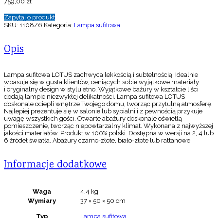
759,00
zł
Zapytaj o produkt
SKU:
1108/6
Kategoria:
Lampa sufitowa
Opis
Lampa sufitowa LOTUS zachwyca lekkością i subtelnością. Idealnie
wpasuje się w gusta klientów, ceniących sobie wyjątkowe materiały
i oryginalny design w stylu etno. Wyjątkowe bażury w kształcie liści
dodają lampie niezwykłej delikatności. Lampa sufitowa LOTUS
doskonale ociepli wnętrze Twojego domu, tworząc przytulną atmosferę.
Najlepiej prezentuje się w salonie lub sypialni i z pewnością przykuje
uwagę wszystkich gości. Otwarte abażury doskonale oświetlą
pomieszczenie, tworząc niepowtarzalny klimat. Wykonana z najwyższej
jakości materiałów. Produkt w 100% polski. Dostępna w wersji na 2, 4 lub
6 źródeł światła. Abażury czarno-złote, biało-złote lub rattanowe.
Informacje dodatkowe
Waga
4,4 kg
Wymiary
37 × 50 × 50 cm
Typ
Lampa sufitowa