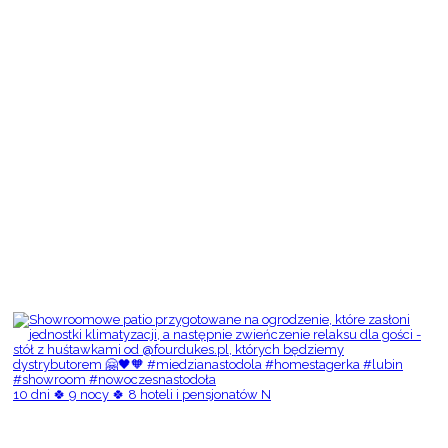
10 dni 🍀 9 nocy 🍀 8 hoteli i pensjonatów N