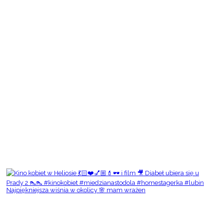
Najpiękniejsza wiśnia w okolicy 🌸 mam wrażen