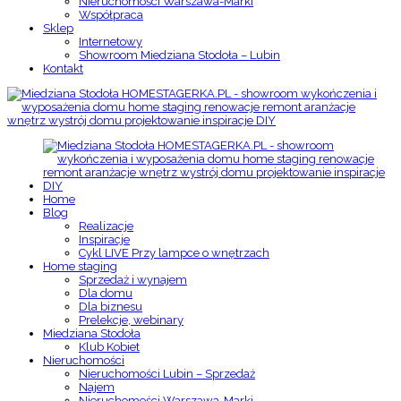
Nieruchomości Warszawa-Marki
Współpraca
Sklep
Internetowy
Showroom Miedziana Stodoła – Lubin
Kontakt
Home
Blog
Realizacje
Inspiracje
Cykl LIVE Przy lampce o wnętrzach
Home staging
Sprzedaż i wynajem
Dla domu
Dla biznesu
Prelekcje, webinary
Miedziana Stodoła
Klub Kobiet
Nieruchomości
Nieruchomości Lubin – Sprzedaż
Najem
Nieruchomości Warszawa-Marki