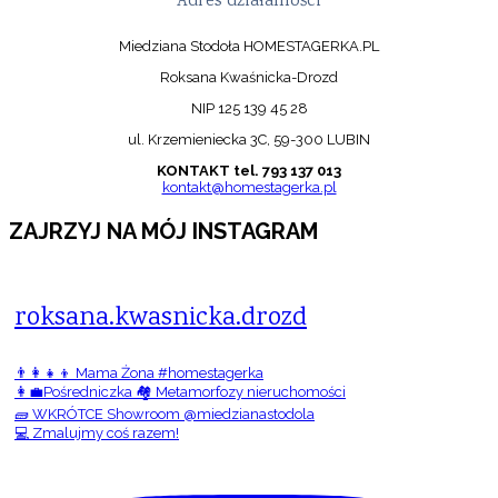
Adres działalności
Miedziana Stodoła HOMESTAGERKA.PL
Roksana Kwaśnicka-Drozd
NIP 125 139 45 28
ul. Krzemieniecka 3C, 59-300 LUBIN
KONTAKT tel. 793 137 013
kontakt@homestagerka.pl
ZAJRZYJ NA MÓJ INSTAGRAM
roksana.kwasnicka.drozd
👨‍👩‍👧‍👦 Mama Żona #homestagerka
👩‍💼Pośredniczka 🏘️ Metamorfozy nieruchomości
🧱 WKRÓTCE Showroom @miedzianastodola
💻 Zmalujmy coś razem!