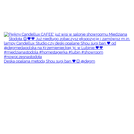
Deska opalana metodą Shou sugi ban 🖤😌 @degm