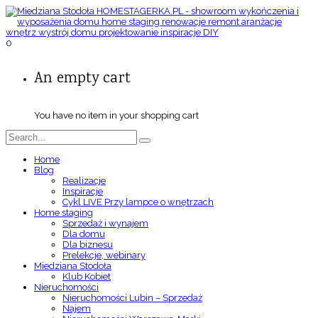
0
An empty cart
You have no item in your shopping cart
Home
Blog
Realizacje
Inspiracje
Cykl LIVE Przy lampce o wnętrzach
Home staging
Sprzedaż i wynajem
Dla domu
Dla biznesu
Prelekcje, webinary
Miedziana Stodoła
Klub Kobiet
Nieruchomości
Nieruchomości Lubin – Sprzedaż
Najem