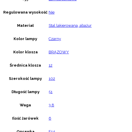
Regulowana wysokość
Nie
Materiał
Stal lakierowana, abażur
Kolor lampy
Czarny
Kolor klosza
BRĄZOWY
Średnica klosza
12
Szerokość lampy
102
Długość lampy
51
Waga
3.8
Ilość żarówek
6
Oprawka
E14