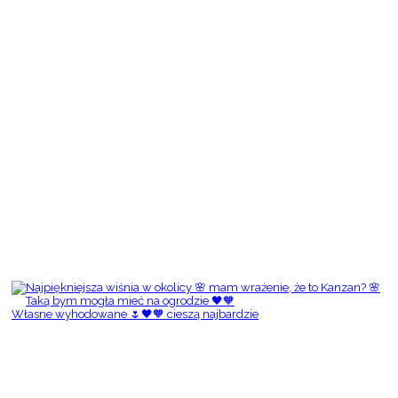
Własne wyhodowane 🌷🖤🧡 cieszą najbardzie