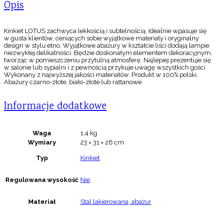
Opis
Kinkiet LOTUS zachwyca lekkością i subtelnością. Idealnie wpasuje się
w gusta klientów, ceniących sobie wyjątkowe materiały i oryginalny
design w stylu etno. Wyjątkowe abażury w kształcie liści dodają lampie
niezwykłej delikatności. Będzie doskonałym elementem dekoracyjnym,
tworząc w pomieszczeniu przytulną atmosferę. Najlepiej prezentuje się
w salonie lub sypialni i z pewnością przykuje uwagę wszystkich gości.
Wykonany z najwyższej jakości materiałów. Produkt w 100% polski.
Abażury czarno-złote, biało-złote lub rattanowe.
Informacje dodatkowe
Waga
1,4 kg
Wymiary
23 × 31 × 26 cm
Typ
Kinkiet
Regulowana wysokość
Nie
Materiał
Stal lakierowana, abażur