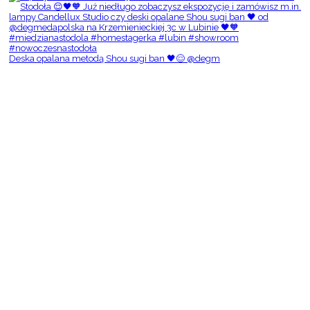
Deska opalana metodą Shou sugi ban 🖤😌 @degm