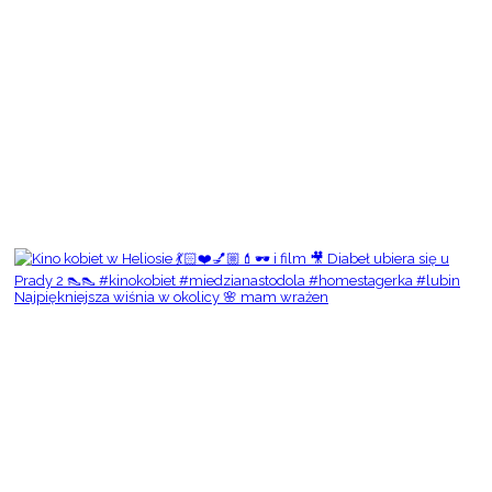
Najpiękniejsza wiśnia w okolicy 🌸 mam wrażen