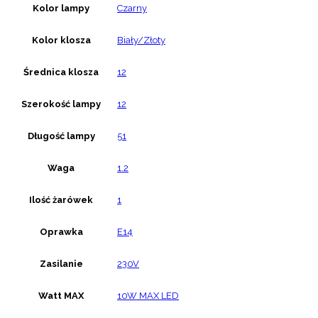
Kolor lampy
Czarny
Kolor klosza
Biały/Złoty
Średnica klosza
12
Szerokość lampy
12
Długość lampy
51
Waga
1.2
Ilość żarówek
1
Oprawka
E14
Zasilanie
230V
Watt MAX
10W MAX LED