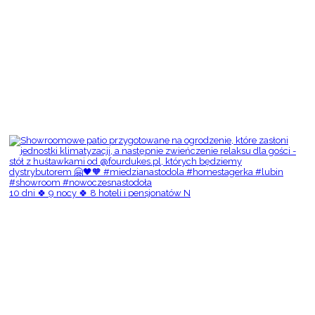
10 dni 🍀 9 nocy 🍀 8 hoteli i pensjonatów N