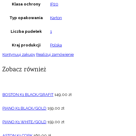
Klasa ochrony
IP20
Typ opakowania
Karton
Liczba pudełek
1
Kraj produkcji
Polska
Kontynuuj zakupy
Realizuj zamówienie
Zobacz również
BOSTON K1 BLACK/GRAFIT
149,00
zł
PIANO K1 BLACK/GOLD
159,00
zł
PIANO K1 WHITE/GOLD
159,00
zł
ASTON K1 CORK
169,00
zł