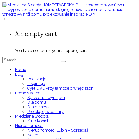
0
An empty cart
You have no item in your shopping cart
Home
Blog
Realizacje
Inspiracje
Cykl LIVE Przy lampce o wnętrzach
Home staging
Sprzedaż i wynajem
Dla domu
Dla biznesu
Prelekcje, webinary
Miedziana Stodoła
Klub Kobiet
Nieruchomości
Nieruchomości Lubin – Sprzedaż
Najem