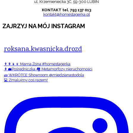
ul. Krzemieniecka 3C, 59-300 LUBIN
KONTAKT tel. 793 137 013
kontakt@homestagerka.pl
ZAJRZYJ NA MÓJ INSTAGRAM
roksana.kwasnicka.drozd
👨‍👩‍👧‍👦 Mama Żona #homestagerka
👩‍💼Pośredniczka 🏘️ Metamorfozy nieruchomości
🧱 WKRÓTCE Showroom @miedzianastodola
💻 Zmalujmy coś razem!