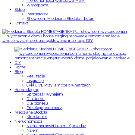
Nieruchomości Warszawa-Marki
Współpraca
Sklep
Internetowy
Showroom Miedziana Stodoła – Lubin
Kontakt
Home
Blog
Realizacje
Inspiracje
Cykl LIVE Przy lampce o wnętrzach
Home staging
Sprzedaż i wynajem
Dla domu
Dla biznesu
Prelekcje, webinary
Miedziana Stodoła
Klub Kobiet
Nieruchomości
Nieruchomości Lubin – Sprzedaż
Najem
Nieruchomości Warszawa-Marki