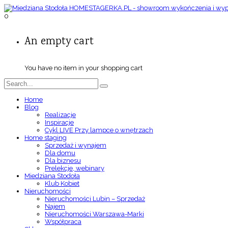
0
An empty cart
You have no item in your shopping cart
Home
Blog
Realizacje
Inspiracje
Cykl LIVE Przy lampce o wnętrzach
Home staging
Sprzedaż i wynajem
Dla domu
Dla biznesu
Prelekcje, webinary
Miedziana Stodoła
Klub Kobiet
Nieruchomości
Nieruchomości Lubin – Sprzedaż
Najem
Nieruchomości Warszawa-Marki
Współpraca