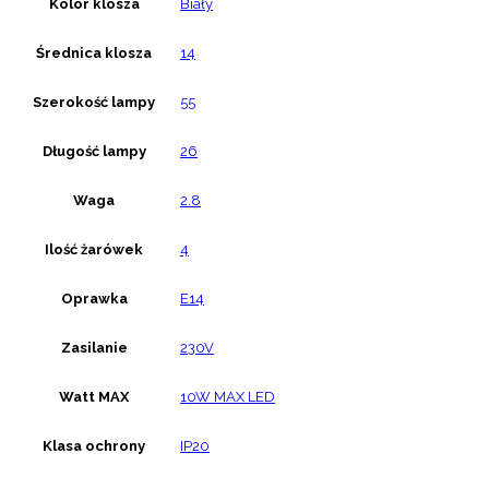
Kolor klosza
Biały
Średnica klosza
14
Szerokość lampy
55
Długość lampy
26
Waga
2.8
Ilość żarówek
4
Oprawka
E14
Zasilanie
230V
Watt MAX
10W MAX LED
Klasa ochrony
IP20