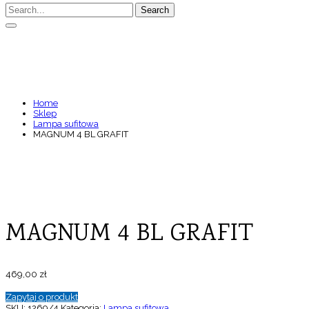
Search
MAGNUM 4 BL GRAFIT
Home
Sklep
Lampa sufitowa
MAGNUM 4 BL GRAFIT
MAGNUM 4 BL GRAFIT
469,00
zł
Zapytaj o produkt
SKU:
1269/4
Kategoria:
Lampa sufitowa