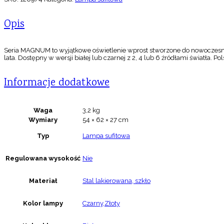
Opis
Seria MAGNUM to wyjątkowe oświetlenie wprost stworzone do nowoczesnych
lata. Dostępny w wersji białej lub czarnej z 2, 4 lub 6 źródłami światła. Pol
Informacje dodatkowe
Waga
3,2 kg
Wymiary
54 × 62 × 27 cm
Typ
Lampa sufitowa
Regulowana wysokość
Nie
Materiał
Stal lakierowana, szkło
Kolor lampy
Czarny,Złoty