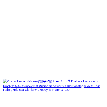
Najpiękniejsza wiśnia w okolicy 🌸 mam wrażen