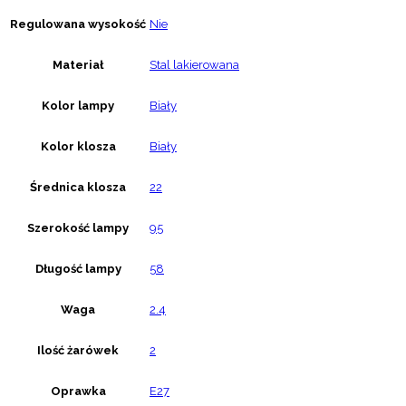
Regulowana wysokość
Nie
Materiał
Stal lakierowana
Kolor lampy
Biały
Kolor klosza
Biały
Średnica klosza
22
Szerokość lampy
95
Długość lampy
58
Waga
2.4
Ilość żarówek
2
Oprawka
E27