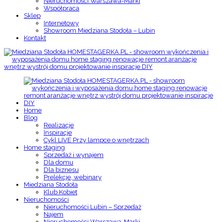
Nieruchomości Warszawa-Marki
Współpraca
Sklep
Internetowy
Showroom Miedziana Stodoła – Lubin
Kontakt
Home
Blog
Realizacje
Inspiracje
Cykl LIVE Przy lampce o wnętrzach
Home staging
Sprzedaż i wynajem
Dla domu
Dla biznesu
Prelekcje, webinary
Miedziana Stodoła
Klub Kobiet
Nieruchomości
Nieruchomości Lubin – Sprzedaż
Najem
Nieruchomości Warszawa-Marki