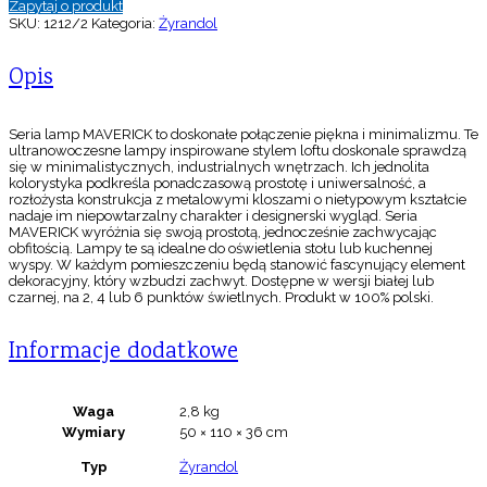
Zapytaj o produkt
SKU:
1212/2
Kategoria:
Żyrandol
Opis
Seria lamp MAVERICK to doskonałe połączenie piękna i minimalizmu. Te
ultranowoczesne lampy inspirowane stylem loftu doskonale sprawdzą
się w minimalistycznych, industrialnych wnętrzach. Ich jednolita
kolorystyka podkreśla ponadczasową prostotę i uniwersalność, a
rozłożysta konstrukcja z metalowymi kloszami o nietypowym kształcie
nadaje im niepowtarzalny charakter i designerski wygląd. Seria
MAVERICK wyróżnia się swoją prostotą, jednocześnie zachwycając
obfitością. Lampy te są idealne do oświetlenia stołu lub kuchennej
wyspy. W każdym pomieszczeniu będą stanowić fascynujący element
dekoracyjny, który wzbudzi zachwyt. Dostępne w wersji białej lub
czarnej, na 2, 4 lub 6 punktów świetlnych. Produkt w 100% polski.
Informacje dodatkowe
Waga
2,8 kg
Wymiary
50 × 110 × 36 cm
Typ
Żyrandol