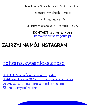
Miedziana Stodoła HOMESTAGERKA.PL
Roksana Kwaśnicka-Drozd
NIP 125 139 45 28
ul. Krzemieniecka 3C, 59-300 LUBIN
KONTAKT tel. 793 137 013
kontakt@homestagerka.pl
ZAJRZYJ NA MÓJ INSTAGRAM
roksana.kwasnicka.drozd
👨‍👩‍👧‍👦 Mama Żona #homestagerka
👩‍💼Pośredniczka 🏘️ Metamorfozy nieruchomości
🧱 WKRÓTCE Showroom @miedzianastodola
💻 Zmalujmy coś razem!