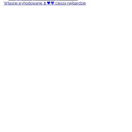
Własne wyhodowane 🌷🖤🧡 cieszą najbardzie