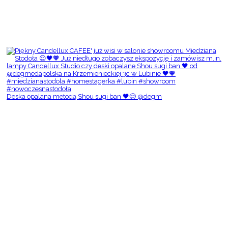
Deska opalana metodą Shou sugi ban 🖤😌 @degm