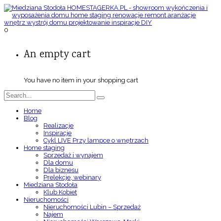
0
An empty cart
You have no item in your shopping cart
Home
Blog
Realizacje
Inspiracje
Cykl LIVE Przy lampce o wnętrzach
Home staging
Sprzedaż i wynajem
Dla domu
Dla biznesu
Prelekcje, webinary
Miedziana Stodoła
Klub Kobiet
Nieruchomości
Nieruchomości Lubin – Sprzedaż
Najem