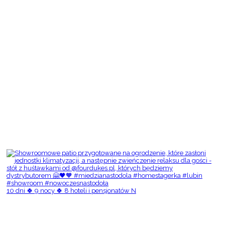
10 dni 🍀 9 nocy 🍀 8 hoteli i pensjonatów N