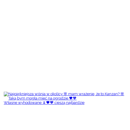
Własne wyhodowane 🌷🖤🧡 cieszą najbardzie