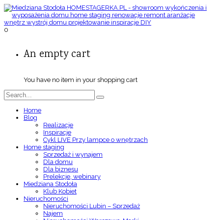
0
An empty cart
You have no item in your shopping cart
Home
Blog
Realizacje
Inspiracje
Cykl LIVE Przy lampce o wnętrzach
Home staging
Sprzedaż i wynajem
Dla domu
Dla biznesu
Prelekcje, webinary
Miedziana Stodoła
Klub Kobiet
Nieruchomości
Nieruchomości Lubin – Sprzedaż
Najem