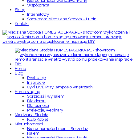
Nieruchomości Warszawa-Marki
Współpraca
Sklep
Internetowy
Showroom Miedziana Stodoła – Lubin
Kontakt
Home
Blog
Realizacje
Inspiracje
Cykl LIVE Przy lampce o wnętrzach
Home staging
Sprzedaż i wynajem
Dla domu
Dla biznesu
Prelekcje, webinary
Miedziana Stodoła
Klub Kobiet
Nieruchomości
Nieruchomości Lubin – Sprzedaż
Najem
Nieruchomości Warszawa-Marki