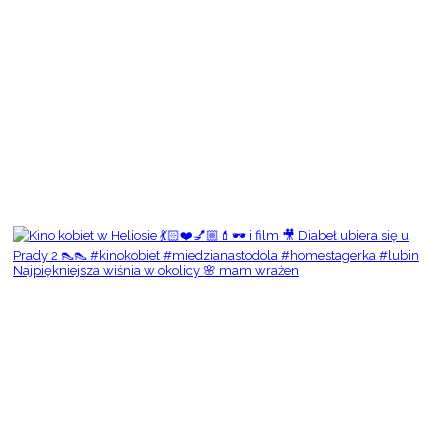
Najpiękniejsza wiśnia w okolicy 🌸 mam wrażen