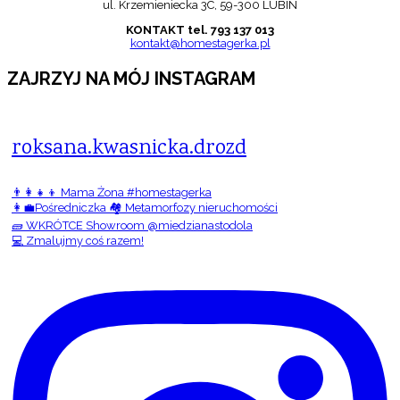
ul. Krzemieniecka 3C, 59-300 LUBIN
KONTAKT tel. 793 137 013
kontakt@homestagerka.pl
ZAJRZYJ NA MÓJ INSTAGRAM
roksana.kwasnicka.drozd
👨‍👩‍👧‍👦 Mama Żona #homestagerka
👩‍💼Pośredniczka 🏘️ Metamorfozy nieruchomości
🧱 WKRÓTCE Showroom @miedzianastodola
💻 Zmalujmy coś razem!