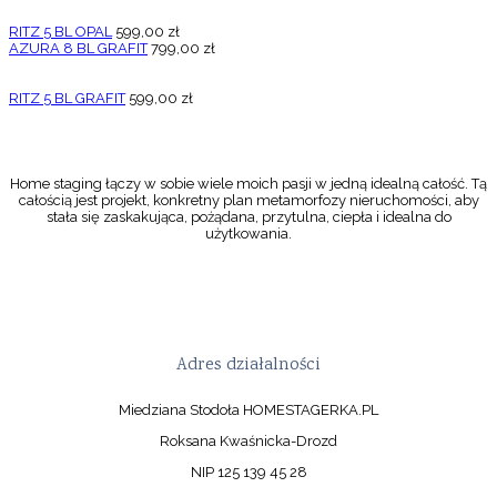
RITZ 5 BL OPAL
599,00
zł
AZURA 8 BL GRAFIT
799,00
zł
RITZ 5 BL GRAFIT
599,00
zł
Home staging łączy w sobie wiele moich pasji w jedną idealną całość. Tą
całością jest projekt, konkretny plan metamorfozy nieruchomości, aby
stała się zaskakująca, pożądana, przytulna, ciepła i idealna do
użytkowania.
Adres działalności
Miedziana Stodoła HOMESTAGERKA.PL
Roksana Kwaśnicka-Drozd
NIP 125 139 45 28