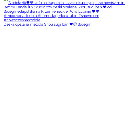
Deska opalana metodą Shou sugi ban 🖤😌 @degm