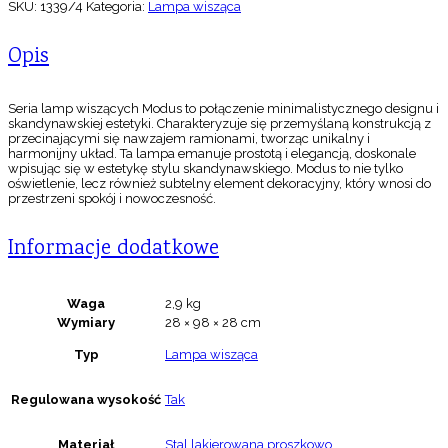
SKU:
1339/4
Kategoria:
Lampa wisząca
Opis
Seria lamp wiszących Modus to połączenie minimalistycznego designu i
skandynawskiej estetyki. Charakteryzuje się przemyślaną konstrukcją z
przecinającymi się nawzajem ramionami, tworząc unikalny i
harmonijny układ. Ta lampa emanuje prostotą i elegancją, doskonale
wpisując się w estetykę stylu skandynawskiego. Modus to nie tylko
oświetlenie, lecz również subtelny element dekoracyjny, który wnosi do
przestrzeni spokój i nowoczesność.
Informacje dodatkowe
Waga
2,9 kg
Wymiary
28 × 98 × 28 cm
Typ
Lampa wisząca
Regulowana wysokość
Tak
Materiał
Stal lakierowana proszkowo