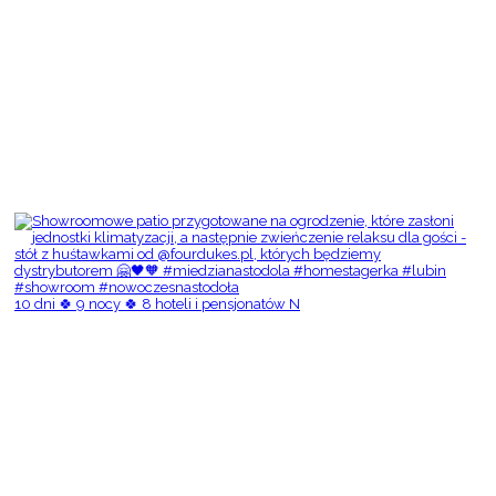
10 dni 🍀 9 nocy 🍀 8 hoteli i pensjonatów N