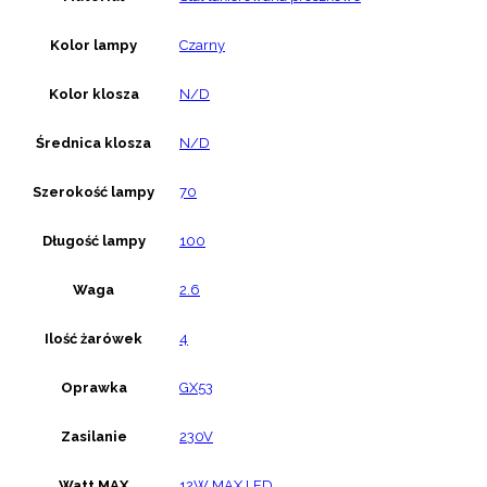
Kolor lampy
Czarny
Kolor klosza
N/D
Średnica klosza
N/D
Szerokość lampy
70
Długość lampy
100
Waga
2.6
Ilość żarówek
4
Oprawka
GX53
Zasilanie
230V
Watt MAX
12W MAX LED