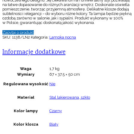
nowoczesnego designu. Jej ciekawa forma i uniwersalny styl pozwalają
na łatwe dopasowanie do różnych aranżacji wnętrz. Doskonale oświetla
pomieszczenie, tworząc przyjemną atmosferę. Delikatne klosze dodają
subtelności i elegancji – do wyboru różne kolory. Ta lampa będzie piękną
ozdobą zarówno w salonie, jak i sypialni. Produkt wykonany w 100%
w Polsce, gwarantując doskonałą jakość wykonania.
Zapytaj o produkt
SKU:
1138/LN2
Kategoria:
Lampka nocna
Informacje dodatkowe
Waga
1,7 kg
Wymiary
67 × 37,5 × 50 cm
Regulowana wysokość
Nie
Materiał
Stal lakierowana, szkło
Kolor lampy
Czarny
Kolor klosza
Biały