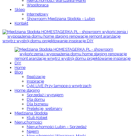
Nieruchomości Warszawa-Marki
Współpraca
Sklep
Internetowy
Showroom Miedziana Stodoła – Lubin
Kontakt
Home
Blog
Realizacje
Inspiracje
Cykl LIVE Przy lampce o wnętrzach
Home staging
Sprzedaż i wynajem
Dla domu
Dla biznesu
Prelekcje, webinary
Miedziana Stodoła
Klub Kobiet
Nieruchomości
Nieruchomości Lubin – Sprzedaż
Najem
Nieruchomości Warszawa-Marki