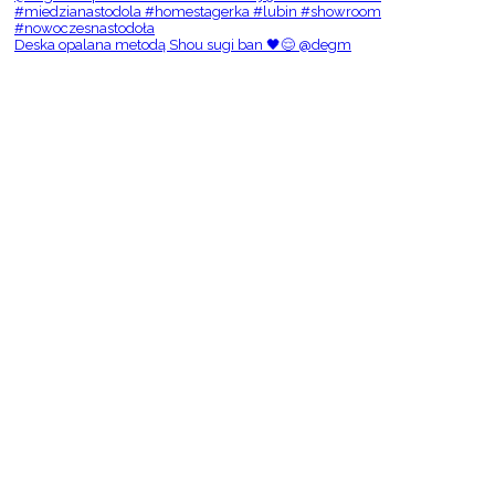
Deska opalana metodą Shou sugi ban 🖤😌 @degm