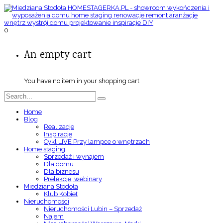
0
An empty cart
You have no item in your shopping cart
Home
Blog
Realizacje
Inspiracje
Cykl LIVE Przy lampce o wnętrzach
Home staging
Sprzedaż i wynajem
Dla domu
Dla biznesu
Prelekcje, webinary
Miedziana Stodoła
Klub Kobiet
Nieruchomości
Nieruchomości Lubin – Sprzedaż
Najem