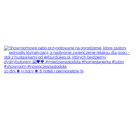
10 dni 🍀 9 nocy 🍀 8 hoteli i pensjonatów N