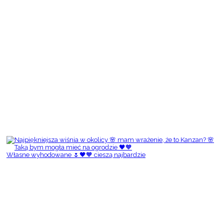
Własne wyhodowane 🌷🖤🧡 cieszą najbardzie