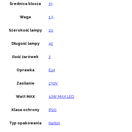
Średnica klosza
15
Waga
1.5
Szerokość lampy
20
Długość lampy
42
Ilość żarówek
2
Oprawka
E14
Zasilanie
230V
Watt MAX
10W MAX LED
Klasa ochrony
IP20
Typ opakowania
Karton