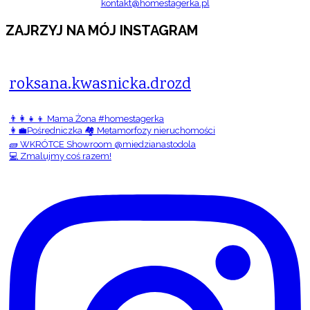
kontakt@homestagerka.pl
ZAJRZYJ NA MÓJ INSTAGRAM
roksana.kwasnicka.drozd
👨‍👩‍👧‍👦 Mama Żona #homestagerka
👩‍💼Pośredniczka 🏘️ Metamorfozy nieruchomości
🧱 WKRÓTCE Showroom @miedzianastodola
💻 Zmalujmy coś razem!