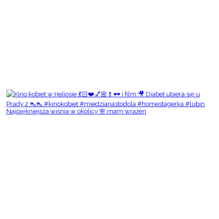
Najpiękniejsza wiśnia w okolicy 🌸 mam wrażen