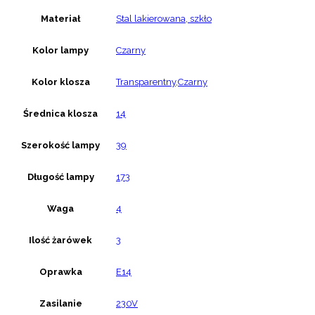
Materiał
Stal lakierowana, szkło
Kolor lampy
Czarny
Kolor klosza
Transparentny,Czarny
Średnica klosza
14
Szerokość lampy
39
Długość lampy
173
Waga
4
Ilość żarówek
3
Oprawka
E14
Zasilanie
230V