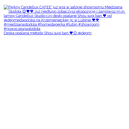
Deska opalana metodą Shou sugi ban 🖤😌 @degm