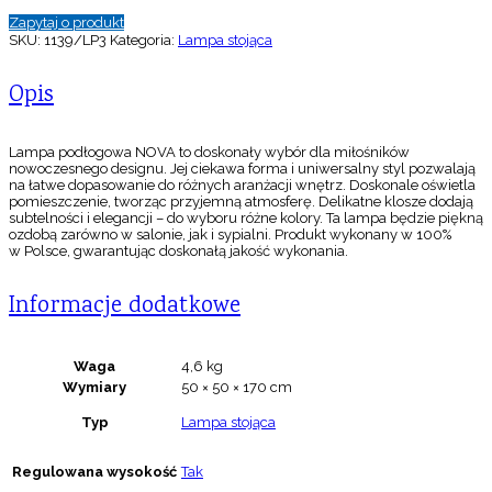
Zapytaj o produkt
SKU:
1139/LP3
Kategoria:
Lampa stojąca
Opis
Lampa podłogowa NOVA to doskonały wybór dla miłośników
nowoczesnego designu. Jej ciekawa forma i uniwersalny styl pozwalają
na łatwe dopasowanie do różnych aranżacji wnętrz. Doskonale oświetla
pomieszczenie, tworząc przyjemną atmosferę. Delikatne klosze dodają
subtelności i elegancji – do wyboru różne kolory. Ta lampa będzie piękną
ozdobą zarówno w salonie, jak i sypialni. Produkt wykonany w 100%
w Polsce, gwarantując doskonałą jakość wykonania.
Informacje dodatkowe
Waga
4,6 kg
Wymiary
50 × 50 × 170 cm
Typ
Lampa stojąca
Regulowana wysokość
Tak