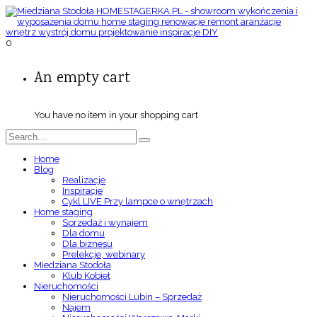
0
An empty cart
You have no item in your shopping cart
Home
Blog
Realizacje
Inspiracje
Cykl LIVE Przy lampce o wnętrzach
Home staging
Sprzedaż i wynajem
Dla domu
Dla biznesu
Prelekcje, webinary
Miedziana Stodoła
Klub Kobiet
Nieruchomości
Nieruchomości Lubin – Sprzedaż
Najem