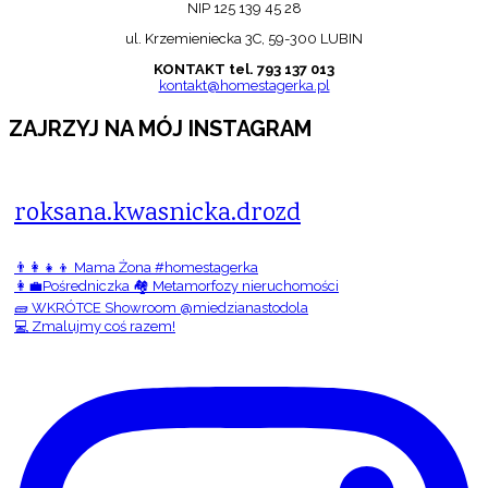
NIP 125 139 45 28
ul. Krzemieniecka 3C, 59-300 LUBIN
KONTAKT tel. 793 137 013
kontakt@homestagerka.pl
ZAJRZYJ NA MÓJ INSTAGRAM
roksana.kwasnicka.drozd
👨‍👩‍👧‍👦 Mama Żona #homestagerka
👩‍💼Pośredniczka 🏘️ Metamorfozy nieruchomości
🧱 WKRÓTCE Showroom @miedzianastodola
💻 Zmalujmy coś razem!