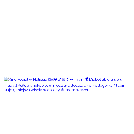
Najpiękniejsza wiśnia w okolicy 🌸 mam wrażen