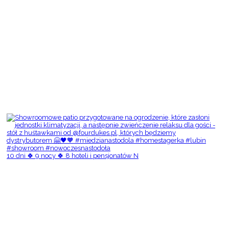
10 dni 🍀 9 nocy 🍀 8 hoteli i pensjonatów N