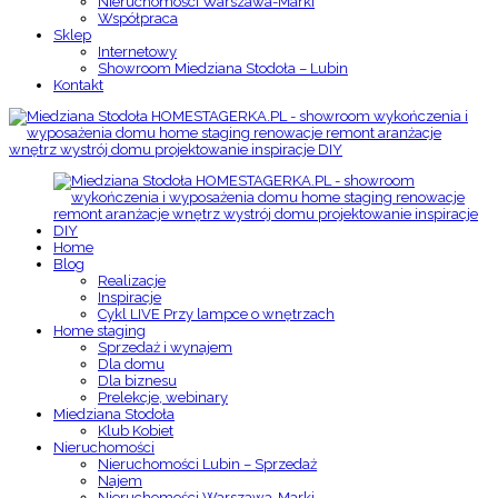
Nieruchomości Warszawa-Marki
Współpraca
Sklep
Internetowy
Showroom Miedziana Stodoła – Lubin
Kontakt
Home
Blog
Realizacje
Inspiracje
Cykl LIVE Przy lampce o wnętrzach
Home staging
Sprzedaż i wynajem
Dla domu
Dla biznesu
Prelekcje, webinary
Miedziana Stodoła
Klub Kobiet
Nieruchomości
Nieruchomości Lubin – Sprzedaż
Najem
Nieruchomości Warszawa-Marki